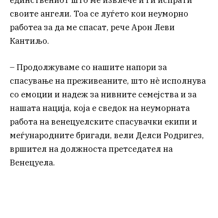
единствениот што ме извлече и ги испрати
своите ангели. Тоа се луѓето кои неуморно
работеа за да ме спасат, рече Арон Леви
Кантиљо.
– Продолжуваме со нашите напори за
спасување на преживеаните, што нè исполнува
со емоции и надеж за нивните семејства и за
нашата нација, која е сведок на неуморната
работа на венецуелските спасувачки екипи и
меѓународните бригади, вели Делси Родригез,
вршител на должноста претседател на
Венецуела.