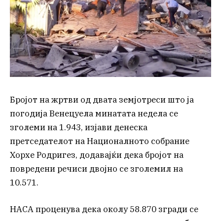
Бројот на жртви од двата земјотреси што ја
погодија Венецуела минатата недела се
зголеми на 1.943, изјави денеска
претседателот на Националното собрание
Хорхе Родригез, додавајќи дека бројот на
повредени речиси двојно се зголемил на
10.571.
НАСА проценува дека околу 58.870 згради се