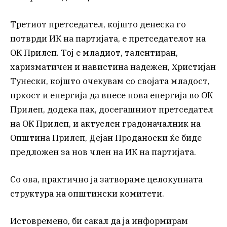
Третиот претседател, којшто денеска го
потврди ИК на партијата, е претседателот на
ОК Прилеп. Тој е младиот, талентиран,
харизматичен и навистина надежен, Христијан
Тунески, којшто очекувам со својата младост,
пркост и енергија да внесе нова енергија во ОК
Прилеп, додека пак, досегашниот претседател
на ОК Прилеп, и актуелен градоначалник на
Општина Прилеп, Дејан Проданоски ќе биде
предложен за нов член на ИК на партијата.
Со ова, практично ја затвораме целокупната
структура на општински комитети.
Истовремено, би сакал да ја информирам