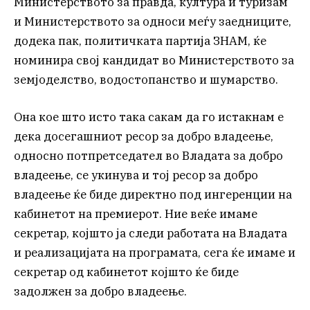
Министерството за правда, култура и туризам
и Министерството за односи меѓу заедниците,
додека пак, политичката партија ЗНАМ, ќе
номинира свој кандидат во Министерството за
земјоделство, водостопанство и шумарство.
Она кое што исто така сакам да го истакнам е
дека досегашниот ресор за добро владеење,
односно потпретседател во Владата за добро
владеење, се укинува и тој ресор за добро
владеење ќе биде директно под ингеренции на
кабинетот на премиерот. Ние веќе имаме
секретар, којшто ја следи работата на Владата
и реализацијата на програмата, сега ќе имаме и
секретар од кабинетот којшто ќе биде
задолжен за добро владеење.