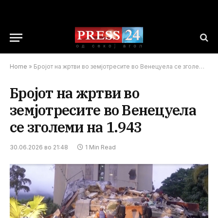
Home
»
Бројот на жртви во земјотресите во Венецуела се зголеми на 1.943
Бројот на жртви во
земјотресите во Венецуела
се зголеми на 1.943
30.06.2026 во 21:48
1 Min Read