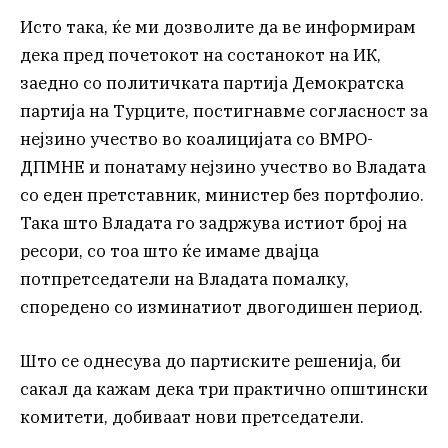
Исто така, ќе ми дозволите да ве информирам
дека пред почетокот на состанокот на ИК,
заедно со политичката партија Демократска
партија на Турците, постигнавме согласност за
нејзино учество во коалицијата со ВМРО-
ДПМНЕ и понатаму нејзино учество во Владата
со еден претставник, министер без портфолио.
Така што Владата го задржува истиот број на
ресори, со тоа што ќе имаме двајца
потпретседатели на Владата помалку,
споредено со изминатиот двогодишен период.
Што се однесува до партиските решенија, би
сакал да кажам дека три практично општински
комитети, добиваат нови претседатели.