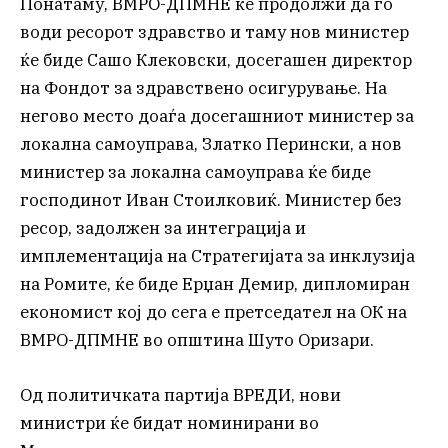
Понатаму, ВМРО-ДПМНЕ ќе продолжи да го
води ресорот здравство и таму нов министер
ќе биде Сашо Клековски, досегашен директор
на Фондот за здравствено осигурување. На
негово место доаѓа досегашниот министер за
локална самоуправа, Златко Перински, а нов
министер за локална самоуправа ќе биде
господинот Иван Стоилковиќ. Министер без
ресор, задолжен за интеграција и
имплементација на Стратегијата за инклузија
на Ромите, ќе биде Ерџан Демир, дипломиран
економист кој до сега е претседател на ОК на
ВМРО-ДПМНЕ во општина Шуто Оризари.
Од политичката партија ВРЕДИ, нови
министри ќе бидат номинирани во