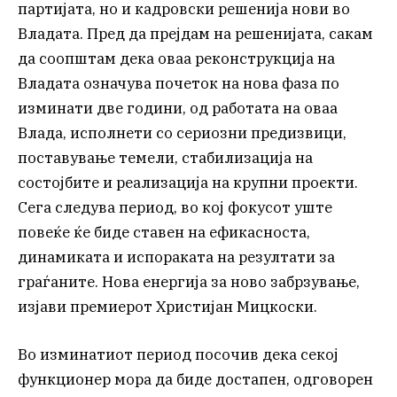
партијата, но и кадровски решенија нови во
Владата. Пред да прејдам на решенијата, сакам
да соопштам дека оваа реконструкција на
Владата означува почеток на нова фаза по
изминати две години, од работата на оваа
Влада, исполнети со сериозни предизвици,
поставување темели, стабилизација на
состојбите и реализација на крупни проекти.
Сега следува период, во кој фокусот уште
повеќе ќе биде ставен на ефикасноста,
динамиката и испораката на резултати за
граѓаните. Нова енергија за ново забрзување,
изјави премиерот Христијан Мицкоски.
Во изминатиот период посочив дека секој
функционер мора да биде достапен, одговорен