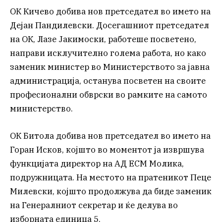
ОК Кичево добива нов претседател во името на
Дејан Пандилевски. Досегашниот претседател
на ОК, Лазе Јакимоски, работеше посветено,
направи исклучително голема работа, но како
заменик министер во Министерството за јавна
администрација, останува посветен на своите
професионални обврски во рамките на самото
министерство.
ОК Битола добива нов претседател во името на
Горан Исков, којшто во моментот ја извршува
функцијата директор на АД ЕСМ Молика,
подружницата. На местото на пратеникот Пеце
Милевски, којшто продолжува да биде заменик
на Генералниот секретар и ќе делува во
изборната единица 5.