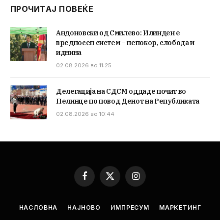
ПРОЧИТАЈ ПОВЕЌЕ
Андоновски од Смилево: Илинден е
вредносен систем – непокор, слобода и
иднина
02.08.2026 во 11:25
Делегација на СДСМ оддаде почит во
Пелинце по повод Денот на Републиката
02.08.2026 во 10:44
Facebook
X
Instagram
(Twitter)
НАСЛОВНА
НАЈНОВО
ИМПРЕСУМ
МАРКЕТИНГ