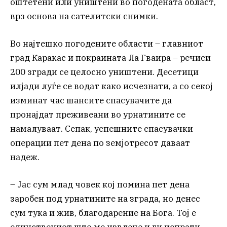
оштетени или уништени во погодената област,
врз основа на сателитски снимки.
Во најтешко погодените области – главниот
град Каракас и покраината Ла Гваира – речиси
200 згради се целосно уништени. Десетици
илјади луѓе се водат како исчезнати, а со секој
изминат час шансите спасувачите да
пронајдат преживеани во урнатините се
намалуваат. Сепак, успешните спасувачки
операции пет дена по земјотресот даваат
надеж.
– Јас сум млад човек кој помина пет дена
заробен под урнатините на зграда, но денес
сум тука и жив, благодарение на Бога. Тој е