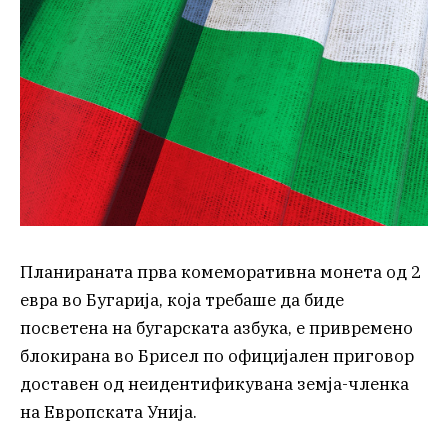
Планираната прва комеморативна монета од 2
евра во Бугарија, која требаше да биде
посветена на бугарската азбука, е привремено
блокирана во Брисел по официјален приговор
доставен од неидентификувана земја-членка
на Европската Унија.