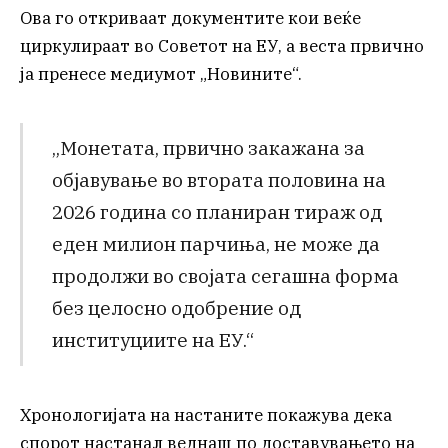
Ова го откриваат документите кои веќе
циркулираат во Советот на ЕУ, а веста првично
ја пренесе медиумот „Новините“.
„Монетата, првично закажана за
објавување во втората половина на
2026 година со планиран тираж од
еден милион парчиња, не може да
продолжи во својата сегашна форма
без целосно одобрение од
институциите на ЕУ.“
Хронологијата на настаните покажува дека
спорот настанал веднаш по доставувањето на