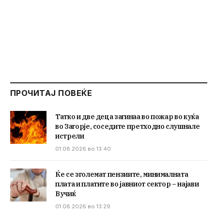
ПРОЧИТАЈ ПОВЕЌЕ
Татко и две деца загинаа во пожар во куќа
во Загорје, соседите претходно слушнале
истрели
01.08.2026 во 13:40
Ќе се зголемат пензиите, минималната
плата и платите во јавниот сектор – најави
Вучиќ
01.08.2026 во 13:29