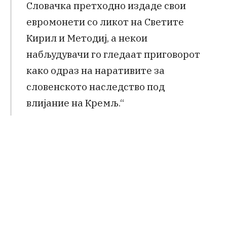
Словачка претходно издаде свои
евромонети со ликот на Светите
Кирил и Методиј, а некои
набљудувачи го гледаат приговорот
како одраз на наративите за
словенското наследство под
влијание на Кремљ.“