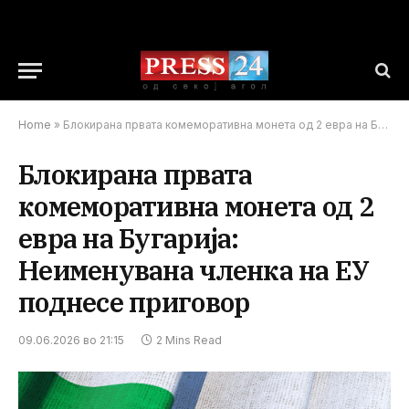
Home
»
Блокирана првата комеморативна монета од 2 евра на Бугарија: Неименувана членка на ЕУ поднесе приговор
Блокирана првата
комеморативна монета од 2
евра на Бугарија:
Неименувана членка на ЕУ
поднесе приговор
09.06.2026 во 21:15
2 Mins Read