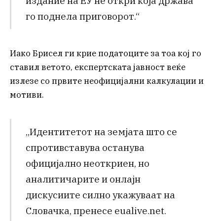
издание на ЕУ не откри која држава
го поднела приговорот.“
Иако Брисел ги крие податоците за тоа кој го
ставил ветото, експертската јавност веќе
излезе со првите неофицијални калкулации и
мотиви.
„Идентитетот на земјата што се
спротивставува останува
официјално неоткриен, но
аналитичарите и онлајн
дискусиите силно укажуваат на
Словачка, пренесе eualive.net.