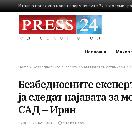
Насловна
Македо
Home
»
Безбедносните експерти со внимателен оптимизам ја сл
Безбедносните експер
ја следат најавата за м
САД – Иран
15.06.2026 во 18:34
2 Mins Read