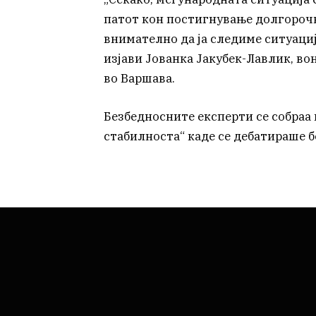
патот кон постигнување долгорочн
внимателно да ја следиме ситуациј
изјави Јованка Јакубек-Лавлик, в
во Варшава.
Безбедносните експерти се собраа 
стабилноста“ каде се дебатираше 