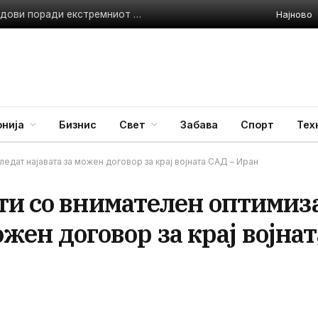
Најново
Италија воведува црвен аларм за сите 27 поголеми градови поради екстремниот топлотен бран
нија
Бизнис
Свет
Забава
Спорт
Тех
едат најавата за можен договор за крај војната САД – Иран
ти со внимателен оптимиз
ожен договор за крај војнат