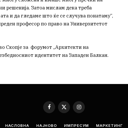
и решенија. Затоа мислам дека треба
ата и да гледаме што ќе се случува понатаму“,
онреден професор по право на Универзитетот
во Скопје за форумот „Архитекти на
безбедносниот идентитет на Западен Балкан.
Facebook
X
Instagram
(Twitter)
НАСЛОВНА
НАЈНОВО
ИМПРЕСУМ
МАРКЕТИНГ