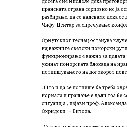
досега сме мислеле дека преговорит
иранската страна сериозно не ја 
разбирање, па се надеваме дека се 
Чифу, Центар за спречување конфл
Ормутскиот теснец останува клуче
најважните светски поморски рути
функционирање е важно за целата е
укинат поморската блокада на ира
потпишувањето на договорот повто
„Што и да се потпише ќе треба одр
нормала и прашање е дали тоа ќе с
ситуација“, изјави проф. Александ
Охридски“ – Битола.
„Секако, меѓународната ситуација