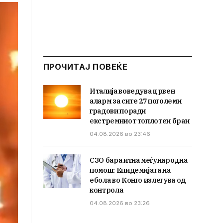
ПРОЧИТАЈ ПОВЕЌЕ
Италија воведува црвен
аларм за сите 27 поголеми
градови поради
екстремниот топлотен бран
04.08.2026 во 23:46
СЗО бара итна меѓународна
помош: Епидемијата на
ебола во Конго излегува од
контрола
04.08.2026 во 23:26