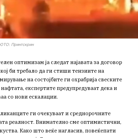
ОТО: Принтскрин
елен оптимизам ја следат најавата за договор
, кој би требало да ги стиши тензиите на
смирување на состојбите ги охрабрија свеските
 нафтата, експертите предупредуваат дека и
аа со нови ескалации.
убликанците ги очекуваат и среднорочните
чката реалност. Внимателно сме оптимистични,
куства. Како што веќе нагласив, повеќепати