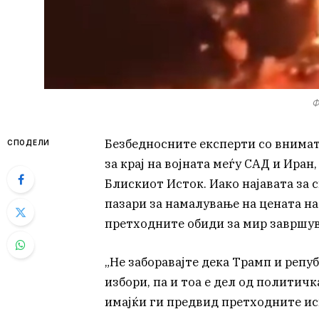
Ф
Безбедносните експерти со внимат
СПОДЕЛИ
за крај на војната меѓу САД и Иран
Блискиот Исток. Иако најавата за 
пазари за намалување на цената на
претходните обиди за мир завршув
„Не заборавајте дека Трамп и реп
избори, па и тоа е дел од полити
имајќи ги предвид претходните ис