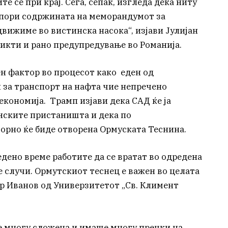
е се при крај. Сега, сепак, изгледа дека ниту
оспори содржината на меморандумот за
движиме во вистинска насока“, изјави Јулијан
икти и рано предупредување во Романија.
н фактор во процесот како еден од
 за транспорт на нафта чие непречено
кономија. Трамп изјави дека САД ќе ја
нските пристаништа и дека по
рно ќе биде отворена Ормуската Теснина.
едено време работите да се вратат во одредена
е случи. Ормутскиот теснец е важен во целата
ар Иванов од Универзитетот „Св. Климент
 е многу сложена и имаше многу пречки на