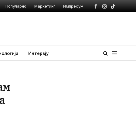
Популарно
Маркетинг
Импресум
Facebook
Instagram
TikTok
нологија
Интервју
ам
а