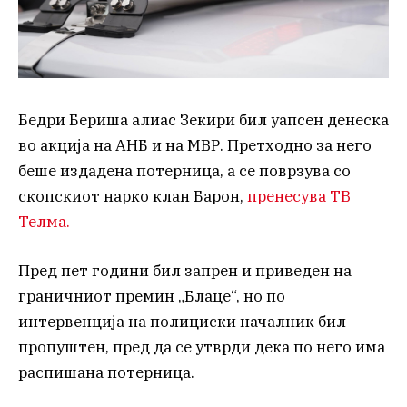
Бедри Бериша алиас Зекири бил уапсен денеска
во акција на АНБ и на МВР. Претходно за него
беше издадена потерница, а се поврзува со
скопскиот нарко клан Барон,
пренесува ТВ
Телма.
Пред пет години бил запрен и приведен на
граничниот премин „Блаце“, но по
интервенција на полициски началник бил
пропуштен, пред да се утврди дека по него има
распишана потерница.