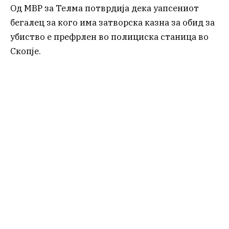
Од МВР за Телма потврдија дека уапсениот
бегалец за кого има затворска казна за обид за
убиство е префрлен во полициска станица во
Скопје.