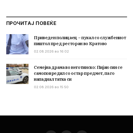
ПРОЧИТАЈ ПОВЕЌЕ
Приведен полицаец – пукал со службениот
пиштол пред ресторан во Кратово
02.08.2026 во 16:02
Семејна драма во неготинско: Пијан син се
самоповредил со остар предмет, па го
нападнал татка си
02.08.2026 во 15:50