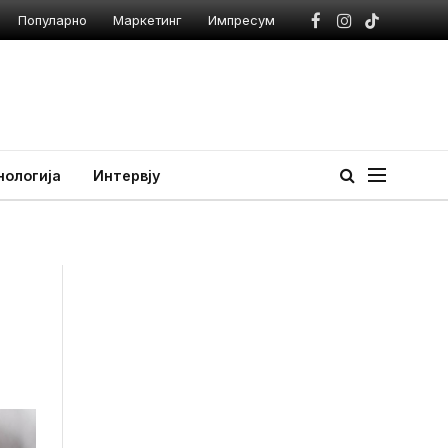
Популарно
Маркетинг
Импресум
Facebook
Instagram
TikTok
нологија
Интервју