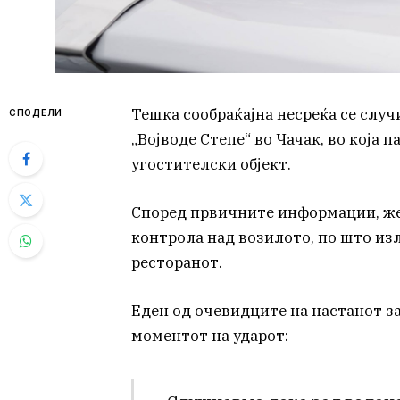
Тешка сообраќајна несреќа се случ
СПОДЕЛИ
„Војводе Степе“ во Чачак, во која
угостителски објект.
Според првичните информации, жен
контрола над возилото, по што из
ресторанот.
Еден од очевидците на настанот з
моментот на ударот: