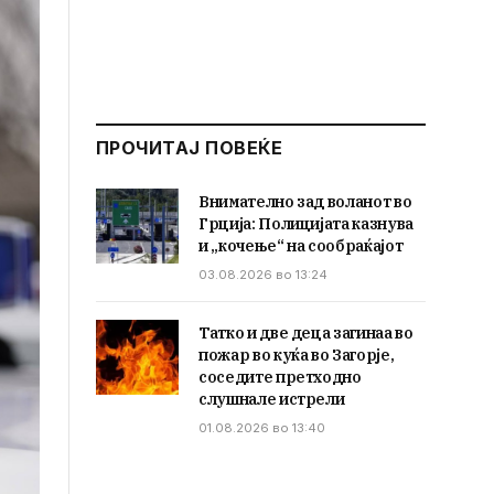
ПРОЧИТАЈ ПОВЕЌЕ
Внимателно зад воланот во
Грција: Полицијата казнува
и „кочење“ на сообраќајот
03.08.2026 во 13:24
Татко и две деца загинаа во
пожар во куќа во Загорје,
соседите претходно
слушнале истрели
01.08.2026 во 13:40