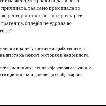
т има жена, без разлика дали била
 причината, таа само преминала во
 во ресторанот кој бил на тротоарот.
 трагедија, бидејќи не удрила во
тите“
редени лица меѓу гостите и вработените, а
на штета на самиот ресторан и на возилото.
легла полициска екипа која извршила увид, а
ите причини кои довеле до сообраќајната