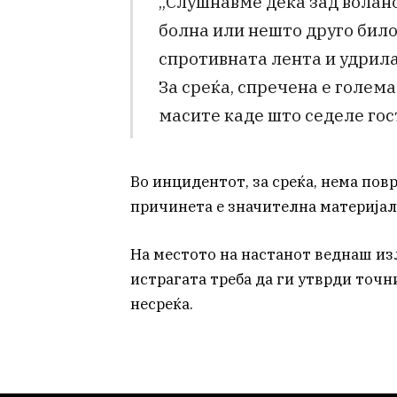
„Слушнавме дека зад волано
болна или нешто друго било
спротивната лента и удрила
За среќа, спречена е голема
масите каде што седеле гос
Во инцидентот, за среќа, нема пов
причинета е значителна материјал
На местото на настанот веднаш из
истрагата треба да ги утврди точн
несреќа.