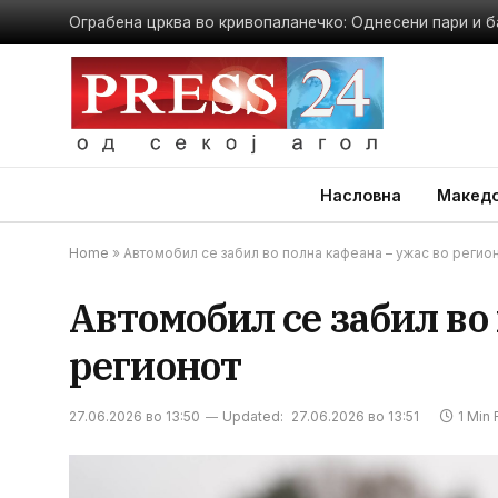
Ограбена црква во кривопаланечко: Однесени пари и б
Насловна
Македо
Home
»
Автомобил се забил во полна кафеана – ужас во регио
Автомобил се забил во
регионот
27.06.2026 во 13:50
Updated:
27.06.2026 во 13:51
1 Min