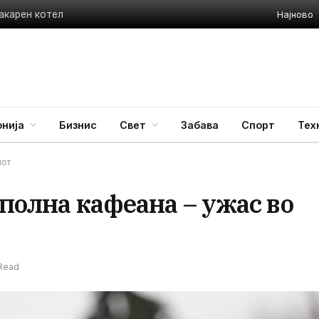
Најново
акарен котел
нија
Бизнис
Свет
Забава
Спорт
Тех
нот
 полна кафеана – ужас во
 Read