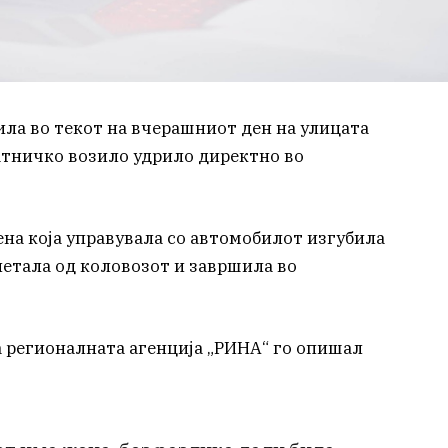
ила во текот на вчерашниот ден на улицата
 патничко возило удрило директно во
а која управувала со автомобилот изгубила
летала од коловозот и завршила во
а регионалната агенција „РИНА“ го опишал