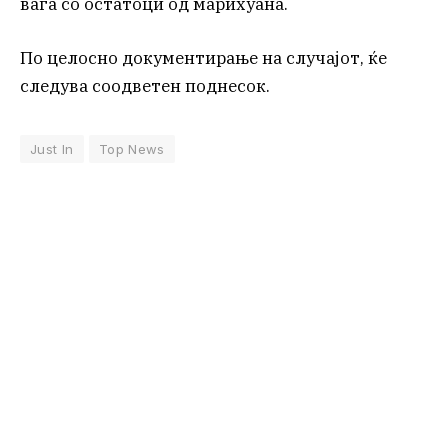
вага со остатоци од марихуана.
По целосно документирање на случајот, ќе
следува соодветен поднесок.
Just In
Top News