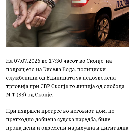
На 07.07.2026 во 17:30 часот во Скопје, на
подрачјето на Кисела Вода, полициски
службеници од Единицата за недозволена
трговија при СВР Скопје го лишија од слобода
М.Т.(33) од Скопје.
При извршен претрес во неговиот дом, по
претходно добиена судска наредба, биле
пронајдени и одземени марихуана и дигитална