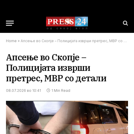
Home
»
Апсење во Скопје – Полицијата изврши претрес, МВР со детали
Апсење во Скопје –
Полицијата изврши
претрес, МВР со детали
08.07.2026 во 10:41
1 Min Read