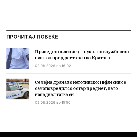
ПРОЧИТАЈ ПОВЕЌЕ
Приведен полицаец – пукал со службениот
пиштол пред ресторан во Кратово
02.08.2026 во 16:02
Семејна драма во неготинско: Пијан син се
самоповредил со остар предмет, па го
нападнал татка си
02.08.2026 во 15:50