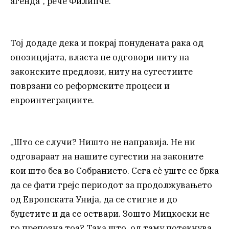
агенда“, рече Филипче.
Тој додаде дека и покрај понудената рака од
опозицијата, власта не одговори ниту на
законските предлози, ниту на сугестиите
поврзани со реформските процеси и
евроинтеграциите.
„Што се случи? Ништо не направија. Не ни
одговараат на нашите сугестии на законите
кои што беа во Собранието. Сега сè уште се брка
да се фати грејс периодот за продолжувањето
од Европската Унија, да се стигне и до
буџетите и да се оствари. Зошто Мицкоски не
го препозна тоа? Така што, од таму потекнува