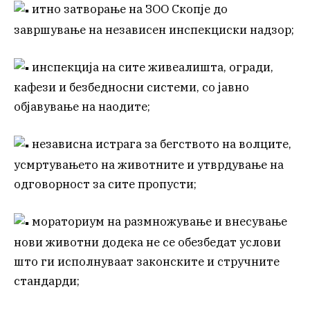
итно затворање на ЗОО Скопје до
завршување на независен инспекциски надзор;
инспекција на сите живеалишта, огради,
кафези и безбедносни системи, со јавно
објавување на наодите;
независна истрага за бегството на волците,
усмртувањето на животните и утврдување на
одговорност за сите пропусти;
мораториум на размножување и внесување
нови животни додека не се обезбедат услови
што ги исполнуваат законските и стручните
стандарди;