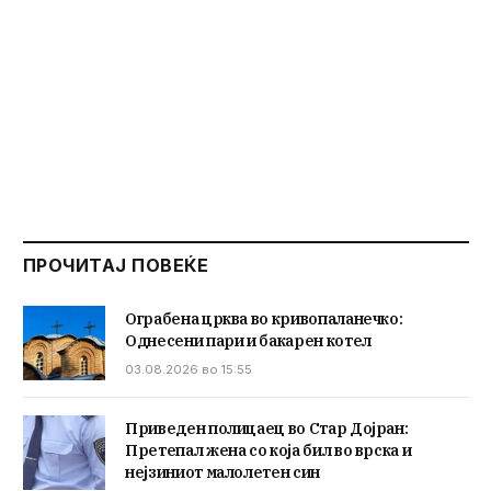
ПРОЧИТАЈ ПОВЕЌЕ
Ограбена црква во кривопаланечко:
Однесени пари и бакарен котел
03.08.2026 во 15:55
Приведен полицаец во Стар Дојран:
Претепал жена со која бил во врска и
нејзиниот малолетен син