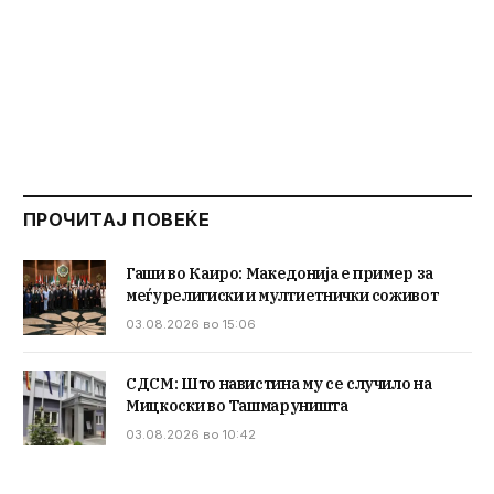
ПРОЧИТАЈ ПОВЕЌЕ
Гаши во Каиро: Македонија е пример за
меѓурелигиски и мултиетнички соживот
03.08.2026 во 15:06
СДСМ: Што навистина му се случило на
Мицкоски во Ташмаруништа
03.08.2026 во 10:42