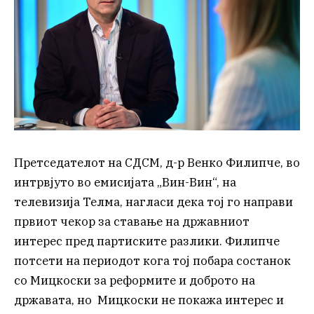
Претседателот на СДСМ, д-р Венко Филипче, во
интрвјуто во емисијата „Вин-Вин“, на
телевизија Телма, нагласи дека тој го направи
првиот чекор за ставање на државниот
интерес пред партиските разлики. Филипче
потсети на периодот кога тој побара состанок
со Мицкоски за реформите и доброто на
државата, но Мицкоски не покажа интерес и