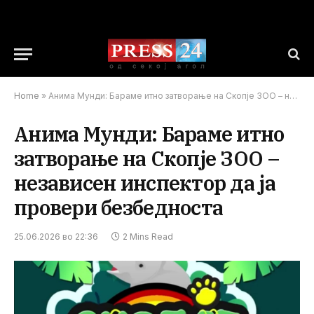
Home
»
Анима Мунди: Бараме итно затворање на Скопје ЗОО – независен инспектор да ја провери безбедноста
Анима Мунди: Бараме итно
затворање на Скопје ЗОО –
независен инспектор да ја
провери безбедноста
25.06.2026 во 22:36
2 Mins Read