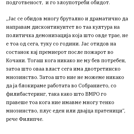
подготвеност, и го злоупотреби обидот.
„Јас се обидов многу брутално и драматично да
направам дисконтинуитет во таа култура на
политичка демонизација која што овде трае, не
е тоа од сега, туку со години. Јас отидов на
состанок кај премиерот после пожарот во
Кочани. Тогаш кога никако не му бев потребен,
затоа што оваа власт сега има двотретинско
мнозинство. Затоа што ние не можеме никако
да ја блокираме работата во Собранието, со
филибастеринг, така како што ВМРО го
правеше тоа кога ние имавме многу тенко
мнозинство, плус еден или двајца пратеници“,
рече Филипче.