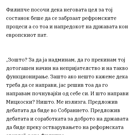
Филипче посочи дека неговата цел за тој
состанок беше да се забрзаат рефромските
процеси а со тоа и напредокот на државата кон
европскиот пат.
„Зошто? За да ја надминам, да го прекинам тој
дотогашен начин на непријателство и на такво
функционирање. Зашто ако нешто кажеме дека
треба да се направи, јас решив тоа да го
направам почнувајќи од себе си. И што направи
Мицкоски? Ништо. Ме излизга. Предложив
дебатата да биде во Собранието. Предложив
дебатата и соработката за доброто на државата
да биде преку остварувањето на реформската