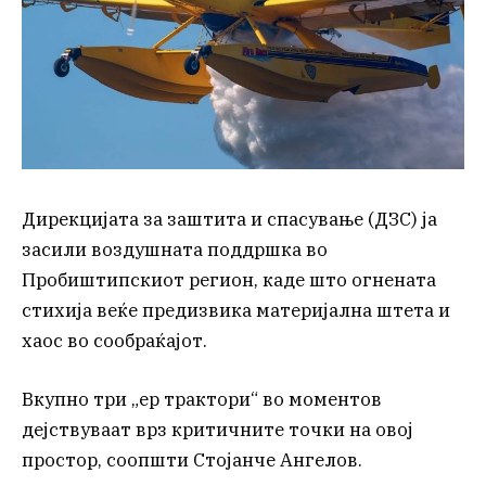
Дирекцијата за заштита и спасување (ДЗС) ја
засили воздушната поддршка во
Пробиштипскиот регион, каде што огнената
стихија веќе предизвика материјална штета и
хаос во сообраќајот.
Вкупно три „ер трактори“ во моментов
дејствуваат врз критичните точки на овој
простор, соопшти Стојанче Ангелов.