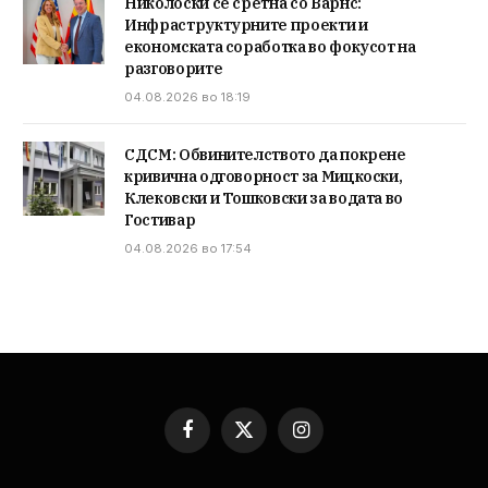
Николоски се сретна со Варнс:
Инфраструктурните проекти и
економската соработка во фокусот на
разговорите
04.08.2026 во 18:19
СДСМ: Обвинителството да покрене
кривична одговорност за Мицкоски,
Клековски и Тошковски за водата во
Гостивар
04.08.2026 во 17:54
Facebook
X
Instagram
(Twitter)