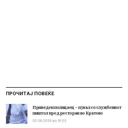
ПРОЧИТАЈ ПОВЕЌЕ
Приведен полицаец – пукал со службениот
пиштол пред ресторан во Кратово
02.08.2026 во 16:02