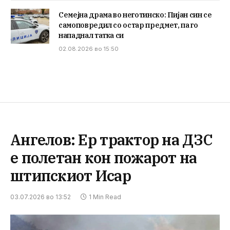
Семејна драма во неготинско: Пијан син се
самоповредил со остар предмет, па го
нападнал татка си
02.08.2026 во 15:50
Ангелов: Ер трактор на ДЗС
е полетан кон пожарот на
штипскиот Исар
03.07.2026 во 13:52
1 Min Read