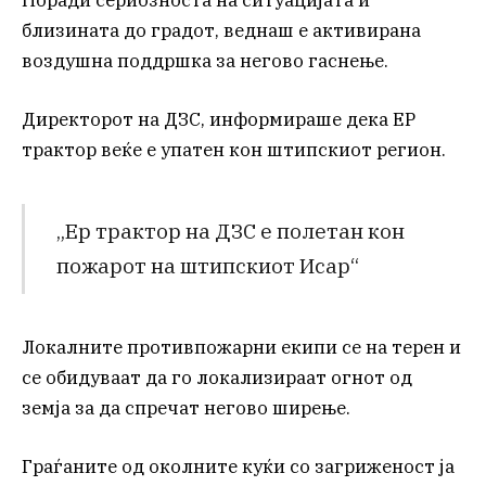
Поради сериозноста на ситуацијата и
близината до градот, веднаш е активирана
воздушна поддршка за негово гаснење.
Директорот на ДЗС, информираше дека ЕР
трактор веќе е упатен кон штипскиот регион.
„Ер трактор на ДЗС е полетан кон
пожарот на штипскиот Исар“
Локалните противпожарни екипи се на терен и
се обидуваат да го локализираат огнот од
земја за да спречат негово ширење.
Граѓаните од околните куќи со загриженост ја