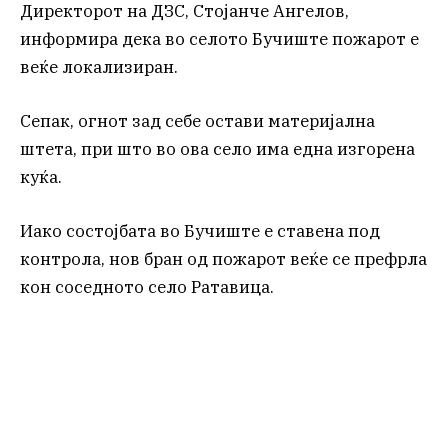
Директорот на ДЗС, Стојанче Ангелов,
информира дека во селото Бучиште пожарот е
веќе локализиран.
Сепак, огнот зад себе остави материјална
штета, при што во ова село има една изгорена
куќа.
Иако состојбата во Бучиште е ставена под
контрола, нов бран од пожарот веќе се префрла
кон соседното село Ратавица.