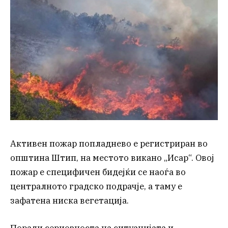
Активен пожар попладнево е регистриран во
општина Штип, на местото викано „Исар“. Овој
пожар е специфичен бидејќи се наоѓа во
централното градско подрачје, а таму е
зафатена ниска вегетација.