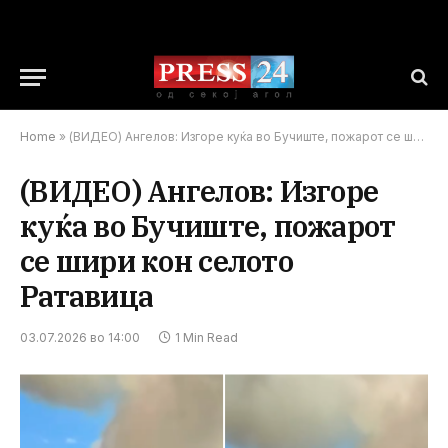
Home
»
(ВИДЕО) Ангелов: Изгоре куќа во Бучиште, пожарот се шири кон селото Ратавица
(ВИДЕО) Ангелов: Изгоре
куќа во Бучиште, пожарот
се шири кон селото
Ратавица
03.07.2026 во 14:00
1 Min Read