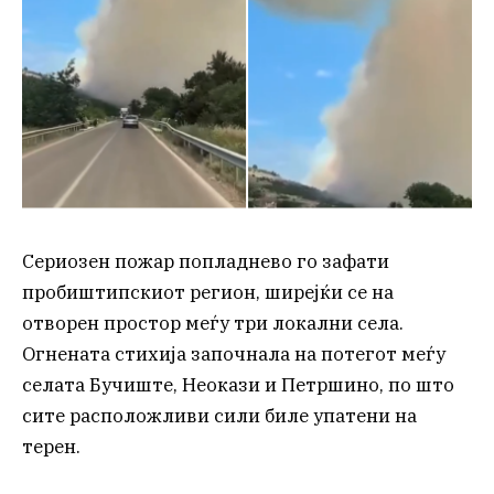
Сериозен пожар попладнево го зафати
пробиштипскиот регион, ширејќи се на
отворен простор меѓу три локални села.
Огнената стихија започнала на потегот меѓу
селата Бучиште, Неокази и Петршино, по што
сите расположливи сили биле упатени на
терен.