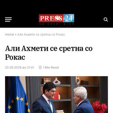
Home
»
Али Ахмети се сретна со Рокас
Али Ахмети се сретна со
Рокас
20.05.2026 во 21:41
1 Min Read