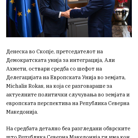
Денеска во Скопје, претседателот на
Демократската унија за интеграција, Али
Ахмети, оствари средба со шефот на
Делегацијата на Европската Унија во земјата,
Michalis Rokas, на која се разговараше за
актуелните политички случувања во земјата и
европската перспектива на Република Северна
Македонија.
На средбата детално беа разгледани обврските
што Република Северна Македонија ги има кон