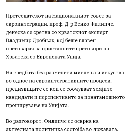
Претседателот на Националниот совет за
евроинтеграции, проф. Д-р Венко Филипче,
денеска се сретна со хрватскиот експерт
Владимир Дробњак, кој беше главен
преговарач за пристапните преговори на
Хрватска со Европската Унија.
На средбата беа разменети мислења и искуства
во однос на евроинтегративните процеси,
предизвиците со кои се соочуваат земјите
кандидати и перспективите за понатамошното
проширување на Унијата.
Во разговорот, Филипче се осврна на
актуелната политичка состојба во државата,