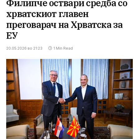
Филипче оствари средба со
хрватскиот главен
преговарач на Хрватска за
ЕУ
20.05.2026 во 21:23
1 Min Read