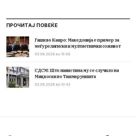
ПРОЧИТАЈ ПОВЕЌЕ
Гаши во Каиро: Македонија е пример за
меѓурелигиски и мултиетнички соживот
03.08.2026 во 15:06
СДСМ: Што навистина му се случило на
Мицкоски во Ташмаруништа
03.08.2026 во 10:42