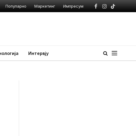
Популарно
Маркетинг
Импресум
Facebook
Instagram
TikTok
нологија
Интервју