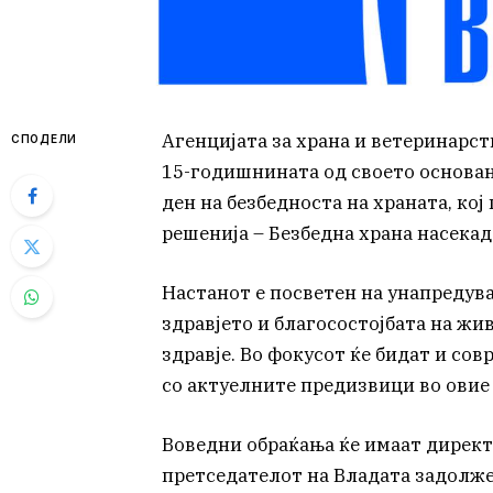
Агенцијата за храна и ветеринарст
СПОДЕЛИ
15-годишнината од своето основањ
ден на безбедноста на храната, ко
решенија – Безбедна храна насекад
Настанот е посветен на унапредува
здравјето и благосостојбата на жи
здравје. Во фокусот ќе бидат и со
со актуелните предизвици во овие
Воведни обраќања ќе имаат директ
претседателот на Владата задолж