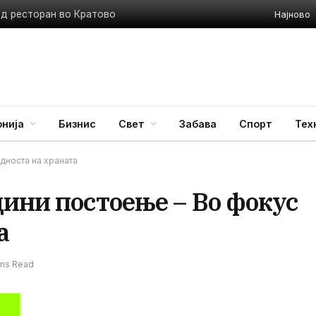
Најново
ед ресторан во Кратово
нија
Бизнис
Свет
Забава
Спорт
Тех
дноста на храната
ини постоење – Во фокус
а
ins Read