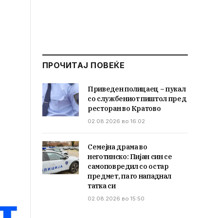
ПРОЧИТАЈ ПОВЕЌЕ
Приведен полицаец – пукал
со службениот пиштол пред
ресторан во Кратово
02.08.2026 во 16:02
Семејна драма во
неготинско: Пијан син се
самоповредил со остар
предмет, па го нападнал
татка си
02.08.2026 во 15:50