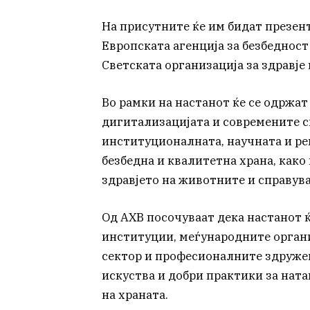
На присутните ќе им бидат презен
Европската агенција за безбедност
Светската организација за здравје
Во рамки на настанот ќе се одржа
дигитализацијата и современите с
институционалната, научната и ре
безбедна и квалитетна храна, како
здравјето на животните и справува
Од АХВ посочуваат дека настанот 
институции, меѓународните органи
сектор и професионалните здружени
искуства и добри практики за нат
на храната.