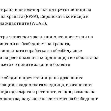
тирани и видео-пораки од претставници на
 на храната (EFSA), Европската комисија и
 на животните (WOAH).
т три тематски тркалезни маси посветени на
истеми за безбедност на храната,
гионалната соработка за обезбедување
 и на регионалната координација во областа на
њето со новите закани и болести.
ќе обедини претставници на државните
зации, академската заедница, граѓанскиот
ја од земјата и регионот, со цел размена на
амошно зајакнување на системот за безбедност