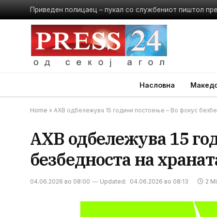
Приведен полицаец – пукал со службениот пиштол пр
Насловна
Македо
Home
»
АХВ одбележува 15 години постоење – Во фокус безбе
АХВ одбележува 15 год
безбедноста на хранат
04.06.2026 во 08:00
Updated:
04.06.2026 во 08:13
2 M