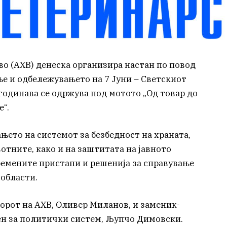
во (АХВ) денеска организира настан по повод
е и одбележувањето на 7 Јуни – Светскиот
ј годинава се одржува под мотото „Од товар до
е“.
њето на системот за безбедност на храната,
вотните, како и на заштитата на јавното
времените пристапи и решенија за справување
 области.
орот на АХВ, Оливер Миланов, и заменик-
ен за политички систем, Љупчо Димовски.