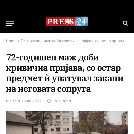
Home
»
72-годишен маж доби кривична пријава, со остар предмет ѝ упатувал закани на неговата сопруга
72-годишен маж доби
кривична пријава, со остар
предмет ѝ упатувал закани
на неговата сопруга
08.07.2026 во 23:17
1 Min Read