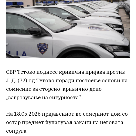
СВР Тетово поднесе кривична пријава против
Ј. Д. (72) од Тетово поради постоење основи на
сомнение за сторено кривично дело
„загрозување на сигурноста’’ .
На 18.05.2026 пријавениот во семејниот дом со
остар предмет ѝупатувал закани на неговата
сопруга.