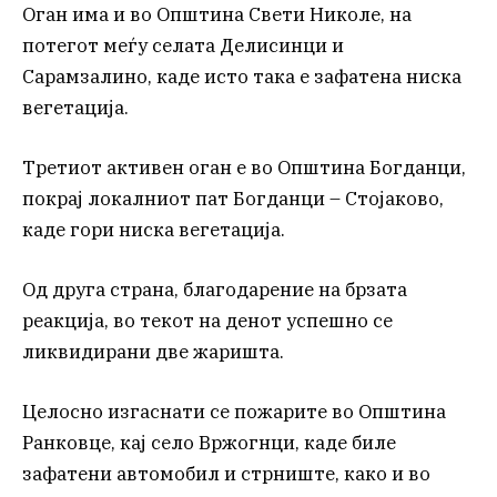
Оган има и во Општина Свети Николе, на
потегот меѓу селата Делисинци и
Сарамзалино, каде исто така е зафатена ниска
вегетација.
Третиот активен оган е во Општина Богданци,
покрај локалниот пат Богданци – Стојаково,
каде гори ниска вегетација.
Од друга страна, благодарение на брзата
реакција, во текот на денот успешно се
ликвидирани две жаришта.
Целосно изгаснати се пожарите во Општина
Ранковце, кај село Вржогнци, каде биле
зафатени автомобил и стрниште, како и во