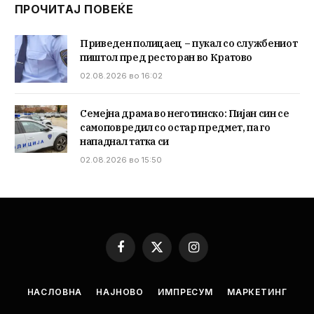
ПРОЧИТАЈ ПОВЕЌЕ
Приведен полицаец – пукал со службениот
пиштол пред ресторан во Кратово
02.08.2026 во 16:02
Семејна драма во неготинско: Пијан син се
самоповредил со остар предмет, па го
нападнал татка си
02.08.2026 во 15:50
Facebook
X
Instagram
(Twitter)
НАСЛОВНА
НАЈНОВО
ИМПРЕСУМ
МАРКЕТИНГ