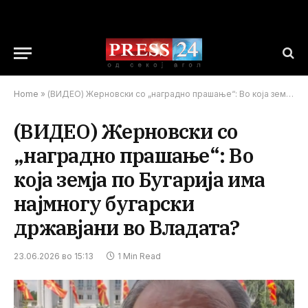
Home
»
(ВИДЕО) Жерновски со „наградно прашање“: Во која земја по Бугарија има најмногу бугарски државјани во Владата?
(ВИДЕО) Жерновски со
„наградно прашање“: Во
која земја по Бугарија има
најмногу бугарски
државјани во Владата?
23.06.2026 во 15:13
1 Min Read