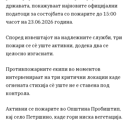
државата, покажуваат најновите официјални
податоци за состојбата со пожарите до 15:00
часот на 23.06.2026 година.
Според извештајот на надлежните служби, три
пожари се сè уште активни, додека два се
целосно изгаснати.
Противпожарните екипи во моментов
интервенираат на три критични локации каде
огнената стихија сè уште не е ставена под
контрола.
Активни се пожарите во Општина Пробиштип,
кај село Петршино, каде гори ниска вегетација.