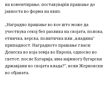
на коментирање, поставувајќи прашање до
јавноста во форма на квиз.
„Наградно прашање во кое што може да
учествува секој без разлика на својата, полова,
етничка, верска, политичка или „владина“
припадност. Наградното прашање гласи:
Денеска во која земја во Европа, односно во
светот, после Бугарија, има најмногу бугарски
државјани во својата влада?“, вели Жерновски
во објавата.