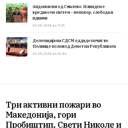
Андоновски од Смилево: Илинден е
вредносен систем – непокор, слобода и
иднина
02.08.2026 во 11:25
Делегација на СДСМ оддаде почит во
Пелинце по повод Денот на Републиката
02.08.2026 во 10:44
Три активни пожари во
Македонија, гори
Пробиштип, Свети Николе и