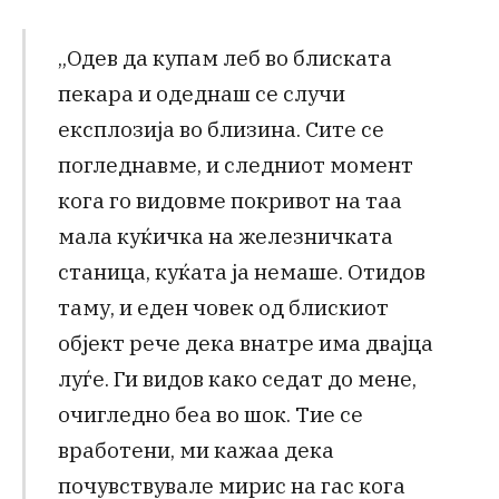
„Одев да купам леб во блиската
пекара и одеднаш се случи
експлозија во близина. Сите се
погледнавме, и следниот момент
кога го видовме покривот на таа
мала куќичка на железничката
станица, куќата ја немаше. Отидов
таму, и еден човек од блискиот
објект рече дека внатре има двајца
луѓе. Ги видов како седат до мене,
очигледно беа во шок. Тие се
вработени, ми кажаа дека
почувствувале мирис на гас кога