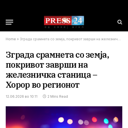
Home
»
Зграда срамнета со земја, покривот заврши на железничка станица – Хорор во регионот
Зграда срамнета со земја,
покривот заврши на
железничка станица –
Хорор во регионот
12.06.2026 во 10:11
2 Mins Read