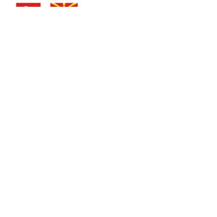
IDEA LAB
Министерката за енергетика, рударство и
минерални суровини, Сања Божиновска,
денеска во Истанбул учествува на Бизнис
форумот Северна Македонија – Турција,
посветен на продлабочување на економската
соработка и привлекување инвестиции.