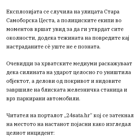
Експлозијата се случила на улицата Стара
Самоборска Цеста, а полициските екипи во
моментов вршат увид за да ги утврдат сите
околности, додека тежината на повредите кај
настраданите сè уште не е позната.
Очевидци за хрватските медиуми раскажуваат
дека силината на ударот целосно го уништила
објектот, а делови од покривот и ѕидовите
завршиле на блиската железничка станица и
врз паркирани автомобили.
Читател на порталот „24sata.hr“ кој се затекнал
на местото на настанот појасни како изгледал
целиот инцидент: