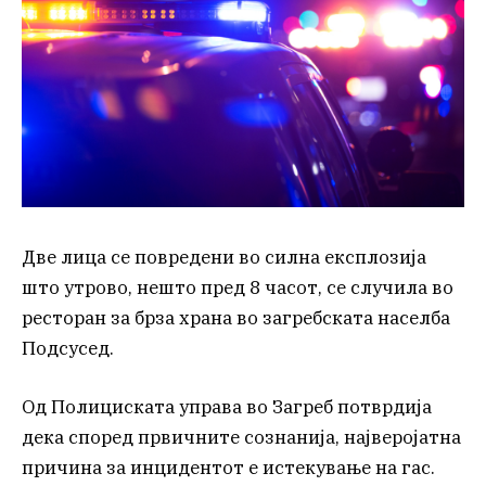
Две лица се повредени во силна експлозија
што утрово, нешто пред 8 часот, се случила во
ресторан за брза храна во загребската населба
Подсусед.
Од Полициската управа во Загреб потврдија
дека според првичните сознанија, најверојатна
причина за инцидентот е истекување на гас.