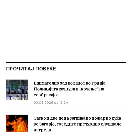
ПРОЧИТАЈ ПОВЕЌЕ
Внимателно зад воланот во Грција:
Полицијата казнува и „кочење“ на
сообраќајот
03.08.2026 во 13:24
Татко и две деца загинаа во пожар во куќа
во Загорје, соседите претходно слушнале
истрели