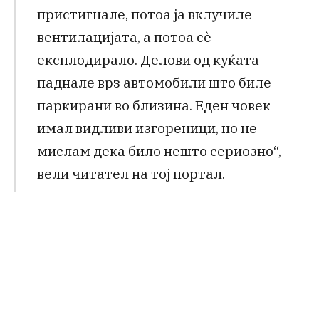
пристигнале, потоа ја вклучиле
вентилацијата, а потоа сè
експлодирало. Делови од куќата
паднале врз автомобили што биле
паркирани во близина. Еден човек
имал видливи изгореници, но не
мислам дека било нешто сериозно“,
вели читател на тој портал.