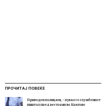
ПРОЧИТАЈ ПОВЕЌЕ
Приведен полицаец – пукал со службениот
пиштол пред ресторан во Кратово