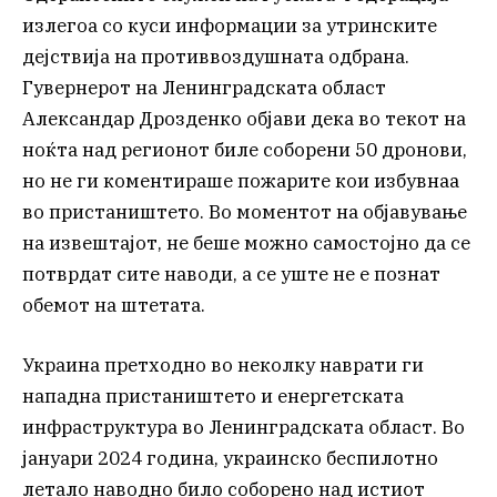
излегоа со куси информации за утринските
дејствија на противвоздушната одбрана.
Гувернерот на Ленинградската област
Александар Дрозденко објави дека во текот на
ноќта над регионот биле соборени 50 дронови,
но не ги коментираше пожарите кои избувнаа
во пристаништето. Во моментот на објавување
на извештајот, не беше можно самостојно да се
потврдат сите наводи, а се уште не е познат
обемот на штетата.
Украина претходно во неколку наврати ги
нападна пристаништето и енергетската
инфраструктура во Ленинградската област. Во
јануари 2024 година, украинско беспилотно
летало наводно било соборено над истиот