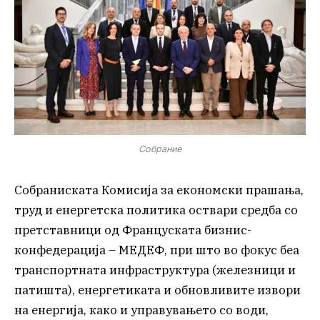
Собрание
Собраниската Комисија за економски прашања,
труд и енергетска политика оствари средба со
претставници од Француската бизнис-
конфедерација – МЕДЕФ, при што во фокус беа
транспортната инфраструктура (железници и
патишта), енергетиката и обновливите извори
на енергија, како и управувањето со води,