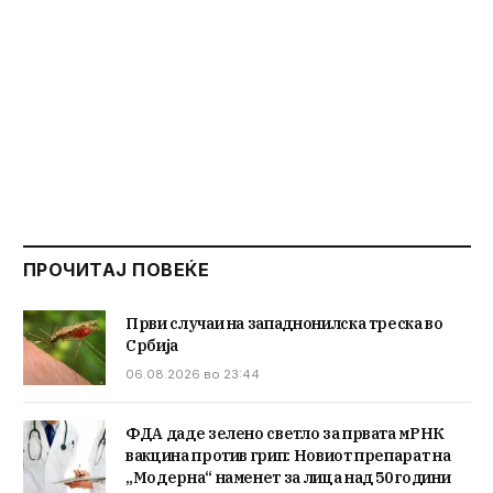
ПРОЧИТАЈ ПОВЕЌЕ
Први случаи на западнонилска треска во
Србија
06.08.2026 во 23:44
ФДА даде зелено светло за првата мРНК
вакцина против грип: Новиот препарат на
„Модерна“ наменет за лица над 50 години