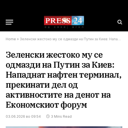
Home
»
Зеленски жестоко му се одмазди на Путин за Киев: Нападнат нафтен терминал, прекинати дел од активностите на денот на Економскиот форум
Зеленски жестоко му се
одмазди на Путин за Киев:
Нападнат нафтен терминал,
прекинати дел од
активностите на денот на
Економскиот форум
03.06.2026 во 09:54
3 Mins Read