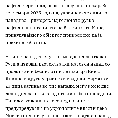
нафтен терминал, по што избувнал пожар. Во
септември 2025 година, украинските сили го
нападнаа Приморск, најголемото руско
нафтено пристаниште на Балтичкото Море,
принудувајќи го објектот привремено да ја
прекине работата.
Новиот напад се случи само еден ден откако
Русија изврши разурнувачки масовен напад со
проектили и беспилотни летала врз Киев,
Днипро и други украински градови. Најмалку
23 лица загинаа во тие напади, меѓу кои и две
деца, додека повеќе од сто лица беа повредени.
Нападот уследи по неколкудневните
предупредувања на украинските власти дека
Москва подготвува нов голем воздушен напад.