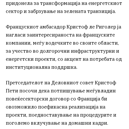
придонела за трансформација на енергетскиот
сектор и забрзување на зелената транзиција.
Францускиот амбасадор Кристоф ле Риголер ја
нагласи заинтересираноста на француските
компании, меѓу водечките во своите области,
за учество во долгорочни инфраструктурни и
енергетски проекти, со акцент на потребата од
институционална поддршка.
Претседателот на Деловниот совет Кристоф
Пети посочи дека потпишување меѓувладин
повеќесекторски договор со Франција би
овозможило поефикасна реализација на
проекти, поедноставување на процедурите и
поголемо вклучување на домашни кадри.