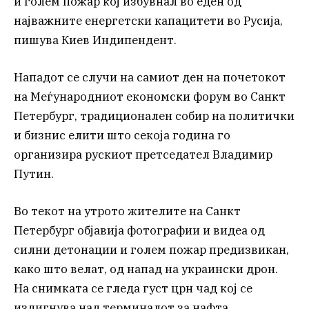
и голем пожар кој избувнал во еден од
најважните енергетски капацитети во Русија,
пишува Киев Индипендент.
Нападот се случи на самиот ден на почетокот
на Меѓународниот економски форум во Санкт
Петербург, традиционален собир на политички
и бизнис елити што секоја година го
организира рускиот претседател Владимир
Путин.
Во текот на утрото жителите на Санкт
Петербург објавија фотографии и видеа од
силни детонации и голем пожар предизвикан,
како што велат, од напад на украински дрон.
На снимката се гледа густ црн чад кој се
издигнува над терминалот за нафта.