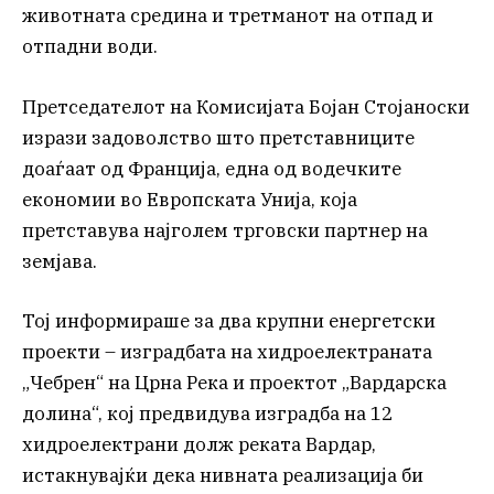
животната средина и третманот на отпад и
отпадни води.
Претседателот на Комисијата Бојан Стојаноски
изрази задоволство што претставниците
доаѓаат од Франција, една од водечките
економии во Европската Унија, која
претставува најголем трговски партнер на
земјава.
Тој информираше за два крупни енергетски
проекти – изградбата на хидроелектраната
„Чебрен“ на Црна Река и проектот „Вардарска
долина“, кој предвидува изградба на 12
хидроелектрани долж реката Вардар,
истакнувајќи дека нивната реализација би