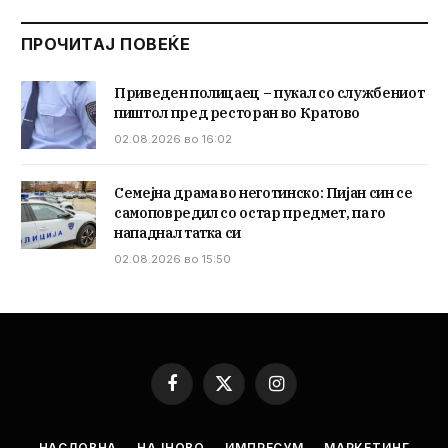
ПРОЧИТАЈ ПОВЕЌЕ
Приведен полицаец – пукал со службениот
пиштол пред ресторан во Кратово
02.08.2026 во 16:02
Семејна драма во неготинско: Пијан син се
самоповредил со остар предмет, па го
нападнал татка си
02.08.2026 во 15:50
Facebook
X
Instagram
(Twitter)
НАСЛОВНА
НАЈНОВО
ИМПРЕСУМ
МАРКЕТИНГ