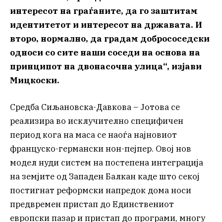
интересот на граѓаните, да го заштитам
идентитетот и интересот на државата. И
второ, нормално, да градам добрососедски
односи со сите наши соседи на основа на
принципот на двонасочна улица“, изјави
Мицкоски.
Средба Сиљановска-Давкова – Јотова се
реализира во исклучително специфичен
период кога на маса се наоѓа најновиот
француско-германски нон-пејпер. Овој нов
модел нуди систем на постепена интеграција
на земјите од Западен Балкан каде што секој
постигнат реформски напредок дома носи
предвремен пристап до Единствениот
европски пазар и пристап до програми, многу