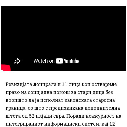
Ревизијата лоцирала и 11 лица кои оствариле
право на социјална помош за стари лица без
воопшто да ја исполнат законската старосна
граница, со што е предизвикана дополнителна
штета од 52 илјади евра. Поради неажурност на
интегрираниот информациски систем, кај 12