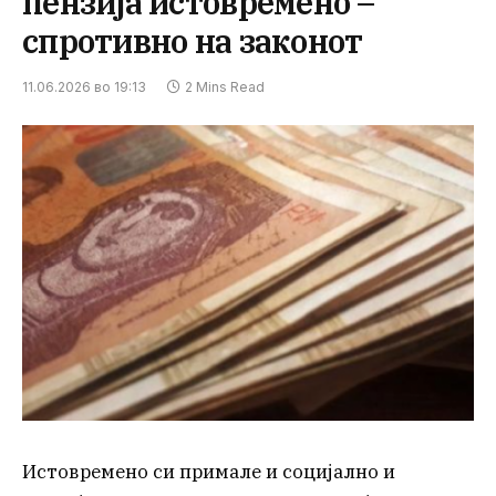
пензија истовремено –
спротивно на законот
11.06.2026 во 19:13
2 Mins Read
Истовремено си примале и социјално и