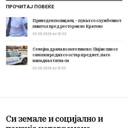
ПРОЧИТАЈ ПОВЕЌЕ
Приведен полицаец – пукал со службениот
пиштол пред ресторан во Кратово
02.08.2026 во 16:02
Семејна драма во неготинско: Пијан син се
самоповредил со остар предмет, па го
нападнал татка си
02.08.2026 во 15:50
Си земале и социјално и