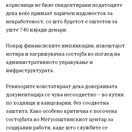
корисници не биле евидентирани податоците
дека веќе примаат паричен надоместок за
невработеност, со што буџетот е оштетен за
уште 740 илјади денари.
Покрај финансиските импликации, извештајот
нотира и загрижувачка состојба во поглед на
административното управување и
инфраструктурата.
Ревизорите констатираат дека доверливата
документација се чува несоодветно – во кутии
по ходници и канцеларии, без соодветна
заштита. Како особено критична е посочена
состојбата во Меѓуопштинскиот центар за
социјални работи, каде што службите се