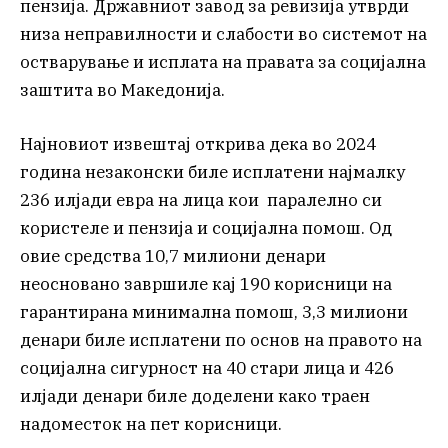
пензија. Државниот завод за ревизија утврди
низа неправилности и слабости во системот на
остварување и исплата на правата за социјална
заштита во Македонија.
Најновиот извештај открива дека во 2024
година незаконски биле исплатени најмалку
236 илјади евра на лица кои паралелно си
користеле и пензија и социјална помош. Од
овие средства 10,7 милиони денари
неосновано завршиле кај 190 корисници на
гарантирана минимална помош, 3,3 милиони
денари биле исплатени по основ на правото на
социјална сигурност на 40 стари лица и 426
илјади денари биле доделени како траен
надоместок на пет корисници.