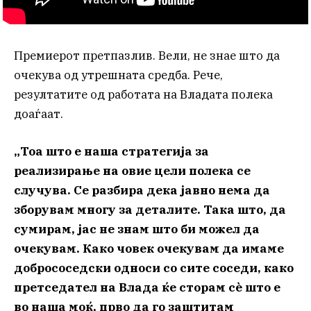
Премиерот претпазлив. Вели, не знае што да
очекува од утрешната средба. Рече,
резултатите од работата на Владата полека
доаѓаат.
„Тоа што е наша стратегија за
реализирање на овие цели полека се
случува. Се разбира дека јавно нема да
зборувам многу за деталите. Така што, да
сумирам, јас не знам што би можел да
очекувам. Како човек очекувам да имаме
добрососедски односи со сите соседи, како
претседател на Влада ќе сторам сѐ што е
во наша моќ, прво да го заштитам