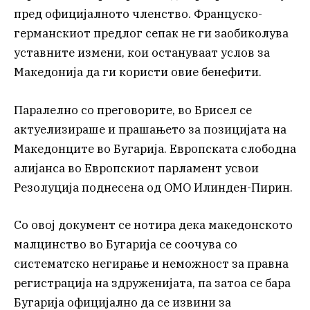
пред официјалното членство. Француско-
германскиот предлог сепак не ги заобиколува
уставните измени, кои остануваат услов за
Македонија да ги користи овие бенефити.
Паралелно со преговорите, во Брисел се
актуелизираше и прашањето за позицијата на
Македонците во Бугарија. Европската слободна
алијанса во Европскиот парламент усвои
Резолуција поднесена од ОМО Илинден-Пирин.
Со овој документ се нотира дека македонското
малцинство во Бугарија се соочува со
систематско негирање и неможност за правна
регистрација на здруженијата, па затоа се бара
Бугарија официјално да се извини за