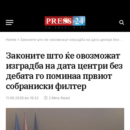
Home
»
Законите што ќе овозможат изградба на дата центри без дебата го поминаа првиот собраниски филтер
Законите што ќе овозможат
изградба на дата центри без
дебата го поминаа првиот
собраниски филтер
11.06.2026 во 19:22
2 Mins Read