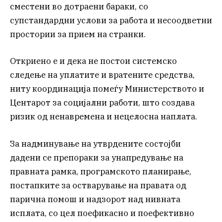
сместени во дотраени бараки, со
супстандардни услови за работа и несоодветни
простории за прием на странки.
Откриено е и дека не постои системско
следење на уплатите и вратените средства,
ниту координација помеѓу Министерството и
Центарот за социјални работи, што создава
ризик од ненавремена и нецелосна наплата.
За надминување на утврдените состојби
дадени се препораки за унапредување на
правната рамка, програмското планирање,
постапките за остварување на правата од
парична помош и надзорот над нивната
исплата, со цел поефикасно и поефективно