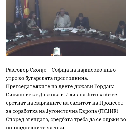
Разговор Скопје – Софија на највисоко ниво
утре во бугарската престолнина.
Претседателките на двете држави Гордана
Сиљановска-Давкова и Илијана Јотова ќе се
сретнат на маргините на самитот на Процесот
за соработка на Југоисточна Европа (ПСЈИЕ).
Според агендата, средбата треба да се одржи во
попладневните часови.