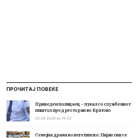
ПРОЧИТАЈ ПОВЕЌЕ
Приведен полицаец – пукал со службениот
пиштол пред ресторан во Кратово
02.08.2026 во 16:02
Семејна драма во неготинско: Пијан син се