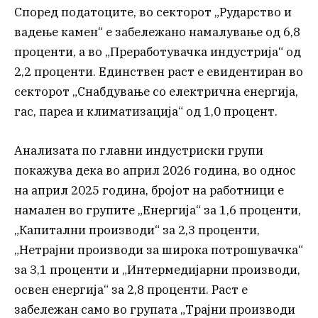
Според податоците, во секторот „Рударство и
вадење камен“ е забележано намалување од 6,8
проценти, а во „Преработувачка индустрија“ од
2,2 проценти. Единствен раст е евидентиран во
секторот „Снабдување со електрична енергија,
гас, пареа и климатизација“ од 1,0 процент.
Анализата по главни индустриски групи
покажува дека во април 2026 година, во однос
на април 2025 година, бројот на работници е
намален во групите „Енергија“ за 1,6 проценти,
„Капитални производи“ за 2,3 проценти,
„Нетрајни производи за широка потрошувачка“
за 3,1 проценти и „Интермедијарни производи,
освен енергија“ за 2,8 проценти. Раст е
забележан само во групата „Трајни производи