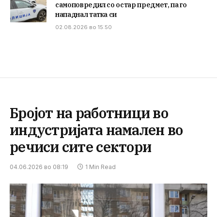
самоповредил со остар предмет, па го
нападнал татка си
02.08.2026 во 15:50
Бројот на работници во
индустријата намален во
речиси сите сектори
04.06.2026 во 08:19
1 Min Read