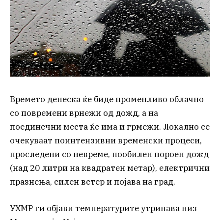
Времето денеска ќе биде променливо облачно
со повремени врнежи од дожд, а на
поединечни места ќе има и грмежи. Локално се
очекуваат поинтензивни временски процеси,
проследени со невреме, пообилен пороен дожд
(над 20 литри на квадратен метар), електрични
празнења, силен ветер и појава на град.
УХМР ги објави температурите утринава низ