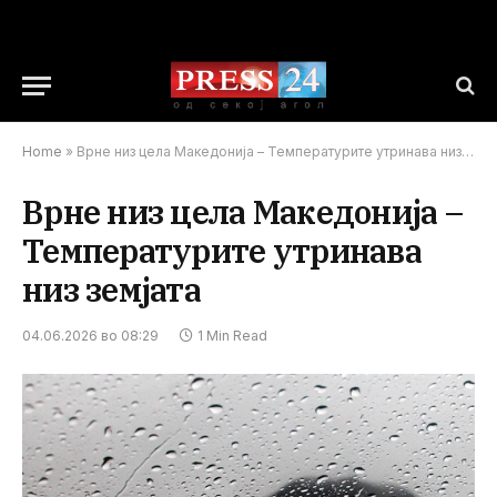
Home
»
Врне низ цела Македонија – Температурите утринава низ земјата
Врне низ цела Македонија –
Температурите утринава
низ земјата
04.06.2026 во 08:29
1 Min Read