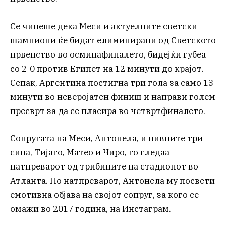
Се чинеше дека Меси и актуелните светски
шампиони ќе бидат елиминирани од Светското
првенство во осминафиналето, бидејќи губеа
со 2-0 против Египет на 12 минути до крајот.
Сепак, Аргентина постигна три гола за само 13
минути во неверојатен финиш и направи голем
пресврт за да се пласира во четвртфиналето.
Сопругата на Меси, Антонела, и нивните три
сина, Тијаго, Матео и Чиро, го гледаа
натпреварот од трибините на стадионот во
Атланта. По натпреварот, Антонела му посвети
емотивна објава на својот сопруг, за кого се
омажи во 2017 година, на Инстаграм.