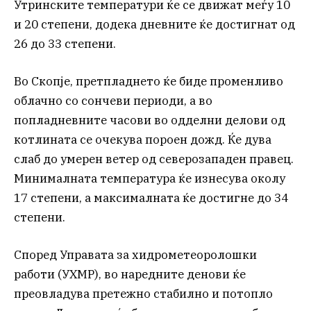
Утринските температури ќе се движат меѓу 10
и 20 степени, додека дневните ќе достигнат од
26 до 33 степени.
Во Скопје, претпладнето ќе биде променливо
облачно со сончеви периоди, а во
попладневните часови во одделни делови од
котлината се очекува пороен дожд. Ќе дува
слаб до умерен ветер од северозападен правец.
Минималната температура ќе изнесува околу
17 степени, а максималната ќе достигне до 34
степени.
Според Управата за хидрометеоролошки
работи (УХМР), во наредните денови ќе
преовладува претежно стабилно и потопло