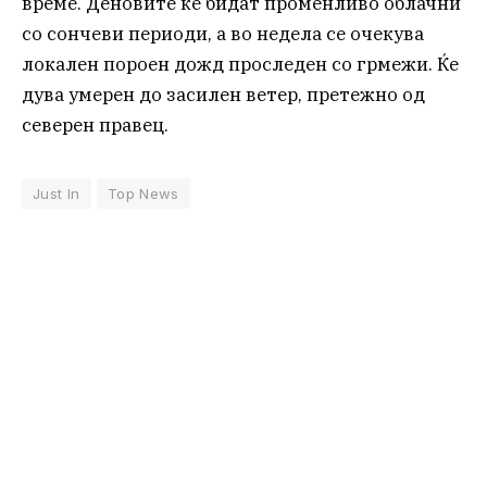
време. Деновите ќе бидат променливо облачни
со сончеви периоди, а во недела се очекува
локален пороен дожд проследен со грмежи. Ќе
дува умерен до засилен ветер, претежно од
северен правец.
Just In
Top News