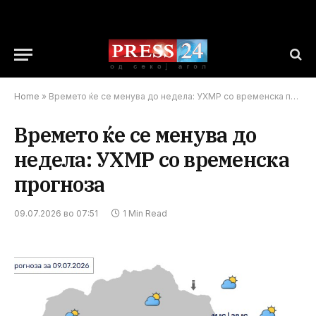
Home
»
Времето ќе се менува до недела: УХМР со временска прогноза
Времето ќе се менува до
недела: УХМР со временска
прогноза
09.07.2026 во 07:51
1 Min Read