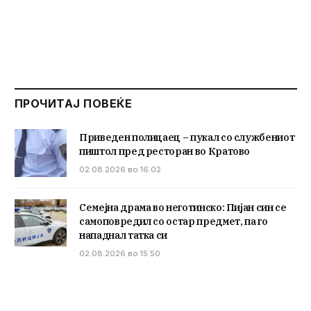
ПРОЧИТАЈ ПОВЕЌЕ
Приведен полицаец – пукал со службениот
пиштол пред ресторан во Кратово
02.08.2026 во 16:02
Семејна драма во неготинско: Пијан син се
самоповредил со остар предмет, па го
нападнал татка си
02.08.2026 во 15:50