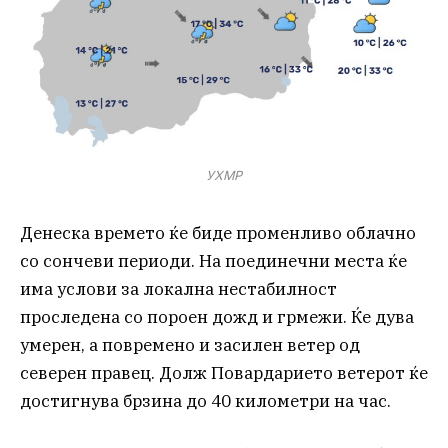
УХМР
Денеска времето ќе биде променливо облачно
со сончеви периоди. На поединечни места ќе
има услови за локална нестабилност
проследена со пороен дожд и грмежи. Ќе дува
умерен, а повремено и засилен ветер од
северен правец. Долж Повардарието ветерот ќе
достигнува брзина до 40 километри на час.