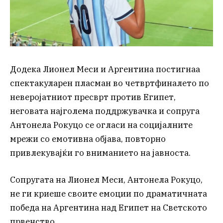
Додека Лионел Меси и Аргентина постигнаа
спектакуларен пласман во четвртфиналето по
неверојатниот пресврт против Египет,
неговата најголема поддржувачка и сопруга
Антонела Рокуцо се огласи на социјалните
мрежи со емотивна објава, повторно
привлекувајќи го вниманието на јавноста.
Сопругата на Лионел Меси, Антонела Рокуцо,
не ги криеше своите емоции по драматичната
победа на Аргентина над Египет на Светското
првенство.