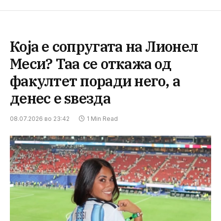
Која е сопругата на Лионел
Меси? Таа се откажа од
факултет поради него, а
денес е ѕвезда
08.07.2026 во 23:42
1 Min Read