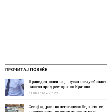
ПРОЧИТАЈ ПОВЕЌЕ
Приведен полицаец – пукал со службениот
пиштол пред ресторан во Кратово
02.08.2026 во 16:02
Семејна драма во неготинско: Пијан син се
самоповредил со остар предмет, па го