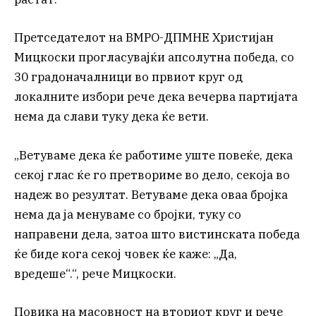
Претседателот на ВМРО-ДПМНЕ Христијан
Мицкоски прогласувајќи апсолутна победа, со
30 градоначалници во првиот круг од
локалните избори рече дека вечерва партијата
нема да слави туку дека ќе вети.
„Ветуваме дека ќе работиме уште повеќе, дека
секој глас ќе го претвориме во дело, секоја во
надеж во резултат. Ветуваме дека оваа бројка
нема да ја менуваме со бројки, туку со
направени дела, затоа што вистинската победа
ќе биде кога секој човек ќе каже: „Да,
вредеше“.“, рече Мицкоски.
Повика на масовност на вториот круг и рече