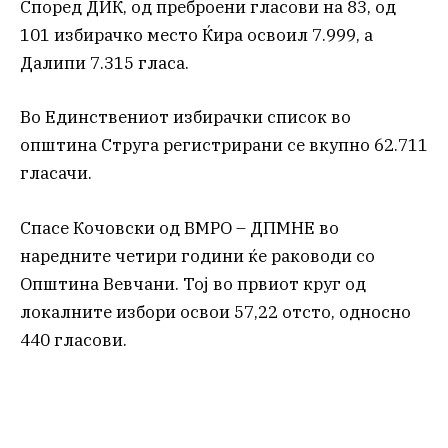
Според ДИК, од преброени гласови на 83, од
101 избирачко место Ќира освоил 7.999, а
Далипи 7.315 гласа.
Во Единствениот избирачки список во
општина Струга регистрирани се вкупно 62.711
гласачи.
Спасе Кочовски од ВМРО – ДПМНЕ во
наредните четири години ќе раководи со
Општина Вевчани. Тој во првиот круг од
локалните избори освои 57,22 отсто, односно
440 гласови.