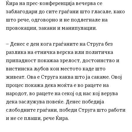
Ќира на прес-конференција вечерва се
заблагодари до сите граѓани што гласале, како
што рече, одговорно и не подлегнале на
провокации, закани и манипулации.
– Денес е ден кога граѓаните на Струга без
рaзлика на етничка верска или политичка
припадност покажаа зрелост, достоинство и
вистинска љубов кон местото каде што
живеат. Ова е Струга каква што ја сакаме. Овој
процес покажа дека моќта е во рацете на
народот, во рацете на секој од нас кој верува
дека заслужува повеќе. Денес победија
слободните граѓани, победи Струга што работи
и не се плаши, рече Ќира.