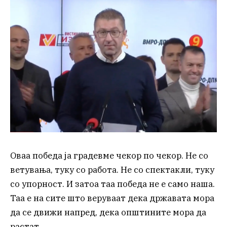
Оваа победа ја градевме чекор по чекор. Не со
ветувања, туку со работа. Не со спектакли, туку
со упорност. И затоа таа победа не е само наша.
Таа е на сите што веруваат дека државата мора
да се движи напред, дека општините мора да
растат.