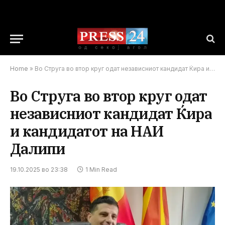
Home
»
Во Струга во втор круг одат независниот кандидат Ќира и кандидатот на НАИ Далипи
Во Струга во втор круг одат
независниот кандидат Ќира
и кандидатот на НАИ
Далипи
19.10.2025 во 23:38
1 Min Read