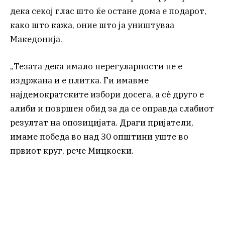
дека секој глас што ќе остане дома е подарот,
како што кажа, оние што ја уништуваа
Македонија.
„Тезата дека имало нерегуларности не е
издржана и е плитка. Ги имавме
најдемократските избори досега, а сѐ друго е
алиби и површен обид за да се оправда слабиот
резултат на опозицијата. Драги пријатели,
имаме победа во над 30 општини уште во
првиот круг, рече Мицкоски.