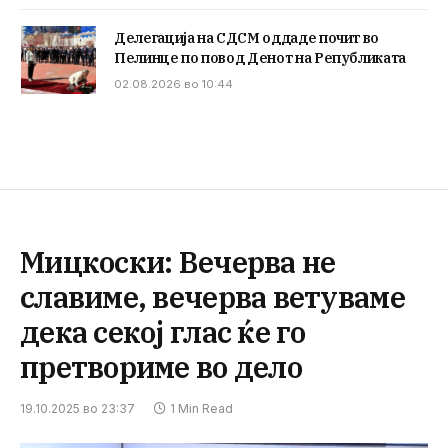
Делегација на СДСМ оддаде почит во
Пелинце по повод Денот на Републиката
02.08.2026 во 10:44
Мицкоски: Вечерва не
славиме, вечерва ветуваме
дека секој глас ќе го
претвориме во дело
19.10.2025 во 23:37
1 Min Read