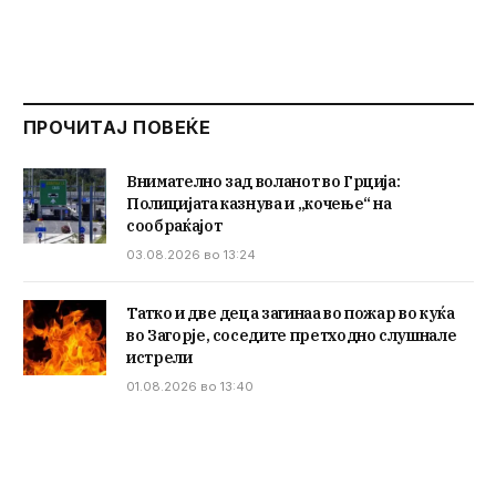
ПРОЧИТАЈ ПОВЕЌЕ
Внимателно зад воланот во Грција:
Полицијата казнува и „кочење“ на
сообраќајот
03.08.2026 во 13:24
Татко и две деца загинаа во пожар во куќа
во Загорје, соседите претходно слушнале
истрели
01.08.2026 во 13:40