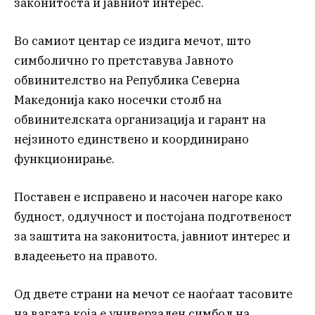
законитоста и јавниот интерес.
Во самиот центар се издига мечот, што
симболично го претставува Јавното
обвинителство на Република Северна
Македонија како носечки столб на
обвинителската организација и гарант на
нејзиното единствено и координирано
функционирање.
Поставен е исправено и насочен нагоре како
будност, одлучност и постојана подготвеност
за заштита на законитоста, јавниот интерес и
владеењето на правото.
Од двете страни на мечот се наоѓаат тасовите
на вагата која е универзален симбол на