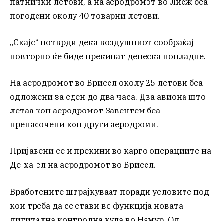
патнички летови, а на аеродромот во Лиеж беа
погодени околу 40 товарни летови.
„Скајс“ потврди дека воздушниот сообраќај
повторно ќе биде прекинат денеска попладне.
На аеродромот во Брисел околу 25 летови беа
одложени за еден до два часа. Два авиона што
летаа кон аеродромот Завентем беа
пренасочени кон други аеродроми.
Пријавени се и прекини во карго операциите на
Де-ха-ел на аеродромот во Брисел.
Вработените штрајкуваат поради условите под
кои треба да се стави во функција новата
дигитална контролна кула во Намур. Од