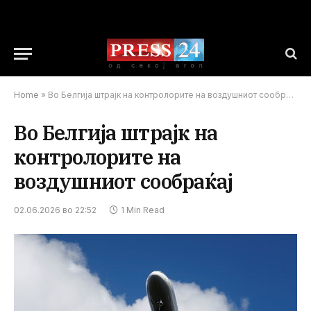
Home
»
Во Белгија штрајк на контролорите на воздушниот сообраќај
Во Белгија штрајк на
контролорите на
воздушниот сообраќај
02.06.2026 во 22:52
1 Min Read