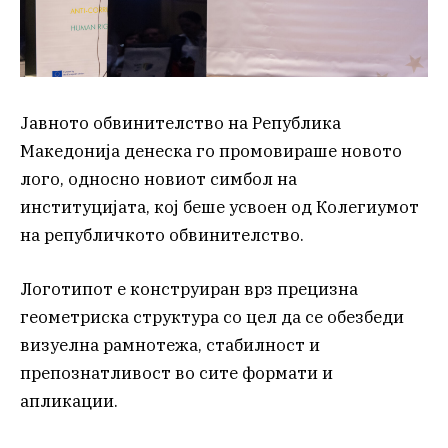
Јавното обвинителство на Република
Македонија денеска го промовираше новото
лого, односно новиот симбол на
институцијата, кој беше усвоен од Колегиумот
на републичкото обвинителство.
Логотипот е конструиран врз прецизна
геометриска структура со цел да се обезбеди
визуелна рамнотежа, стабилност и
препознатливост во сите формати и
апликации.