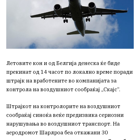
Летовите кон и од Белгија денеска ќе биде
прекинат од 14 часот по локално време поради
штрајк на вработените во компанијата за
контрола на воздушниот сообраќај „Скајс“.
Штрајкот на контролорите на воздушниот
сообраќај синоќа веќе предизвика сериозни
нарушувања во воздушниот транспорт. На
аеродромот Шарлроа беа откажани 30