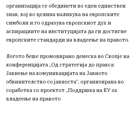
организација се обединети во еден единствен
знак, кој во целина наликува на европските
симболи и го одразува европскиот дух и
аспирациите на институцијата да ги достигне
европските стандарди на владеење на правото.
Логото беше промовирано денеска во Скопје на
конференцијата „Од стратегија до пракса:
Јакнење на комуникацијата на Јавното
обвинителство со јавноста“, организирана во
соработка со проектот „Поддршка на ЕУ за
владеење на правото