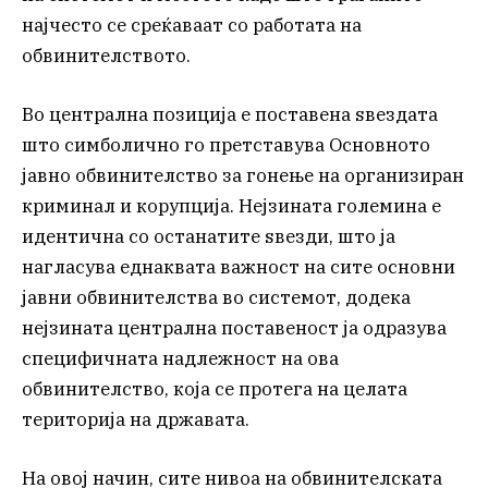
најчесто се среќаваат со работата на
обвинителството.
Во централна позиција е поставена ѕвездата
што симболично го претставува Основното
јавно обвинителство за гонење на организиран
криминал и корупција. Нејзината големина е
идентична со останатите ѕвезди, што ја
нагласува еднаквата важност на сите основни
јавни обвинителства во системот, додека
нејзината централна поставеност ја одразува
специфичната надлежност на ова
обвинителство, која се протега на целата
територија на државата.
На овој начин, сите нивоа на обвинителската