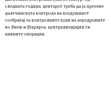
следната година, центарот треба да ја преземе
далечинската контрола на воздушниот
сообраќај за контролните кули на аеродромите
во Лиеж и Шарлроа, централизирајќи ги
нивните операции.