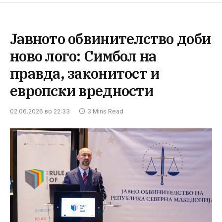
Јавното обвинителство доби
ново лого: Симбол на
правда, законитост и
европски вредности
02.06.2026 во 22:33
3 Mins Read