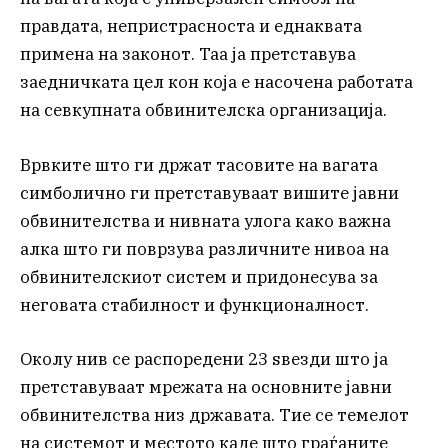
правдата, непристрасноста и еднаквата
примена на законот. Таа ја претставува
заедничката цел кон која е насочена работата
на севкупната обвинителска организација.
Врвките што ги држат тасовите на вагата
симболично ги претставуваат вишите јавни
обвинителства и нивната улога како важна
алка што ги поврзува различните нивоа на
обвинителскиот систем и придонесува за
неговата стабилност и функционалност.
Околу нив се распоредени 23 ѕвезди што ја
претставуваат мрежата на основните јавни
обвинителства низ државата. Тие се темелот
на системот и местото каде што граѓаните