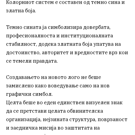
Колорниот систем е составен од темно сина и
златна боја.
Темно сината ја симболизира довербата,
професионалноста и институционалната
стабилност, додека златната боја упатува на
достоинство, авторитет и вредностите врз кои
се темели правдата.
Создавањето на новото лого не беше
замислено како воведување само на нов
графички симбол.
Целта беше во еден единствен визуелен знак
да се претстави целата обвинителска
организација, нејзината структура, поврзаност
и заедничка мисија во заштитата на