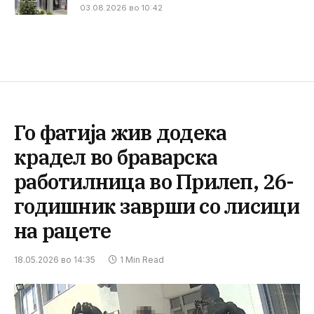
03.08.2026 во 10:42
Го фатија жив додека
крадел во браварска
работилница во Прилеп, 26-
годишник заврши со лисици
на рацете
18.05.2026 во 14:35
1 Min Read