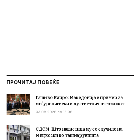
ПРОЧИТАЈ ПОВЕЌЕ
Гаши во Каиро: Македонија е пример за
меѓурелигиски и мултиетнички соживот
03.08.2026 во 15:06
СДСМ: Што навистина му се случило на
Мицкоски во Ташмаруништа