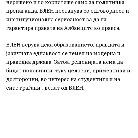
нерешено и го користеше само за политичка
пропаганда, ВЛЕН постапува со одговорност и
институционална сериозност за да ги
гарантира правата на Албанците во пракса.
ВЛЕН верува дека образованието, правдата и
јазичната еднаквост се темел на модерна и
праведна држава. Затоа, решенијата нема да
бидат половични, туку целосни, применливи и
долгорочни, во интерес на студентите и на
сите граѓани“, велат од ВЛЕН.