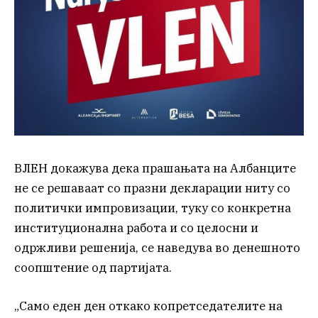
ВЛЕН докажува дека прашањата на Албанците
не се решаваат со празни декларации ниту со
политички импровизации, туку со конкретна
институционална работа и со целосни и
одржливи решенија, се наведува во денешното
соопштение од партијата.
„Само еден ден откако копретседателите на