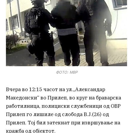
ФОТО: МВР
Вчера во 12:15 часот на ул.„Александар
Македонски“ во Прилеп, во круг на браварска
работилница, полициски службеници од ОВР
Прилеп го лишиле од слобода В.Ј.(26) од
Прилеп. Тој бил затекнат при извршување на
кражба од објектот.