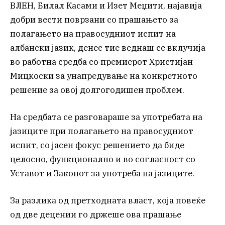
ВЛЕН, Билал Касами и Изет Меџити, најавија
добри вести поврзани со прашањето за
полагањето на правосудниот испит на
албански јазик, денес тие веднаш се вклучија
во работна средба со премиерот Христијан
Мицкоски за унапредување на конкретното
решение за овој долгогодишен проблем.
На средбата се разговараше за употребата на
јазиците при полагањето на правосудниот
испит, со јасен фокус решението да биде
целосно, функционално и во согласност со
Уставот и Законот за употреба на јазиците.
За разлика од претходната власт, која повеќе
од две децении го држеше ова прашање