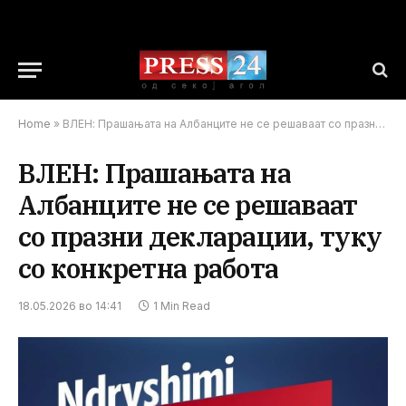
Home
»
ВЛЕН: Прашањата на Албанците не се решаваат со празни декларации, туку со конкретна работа
ВЛЕН: Прашањата на
Албанците не се решаваат
со празни декларации, туку
со конкретна работа
18.05.2026 во 14:41
1 Min Read