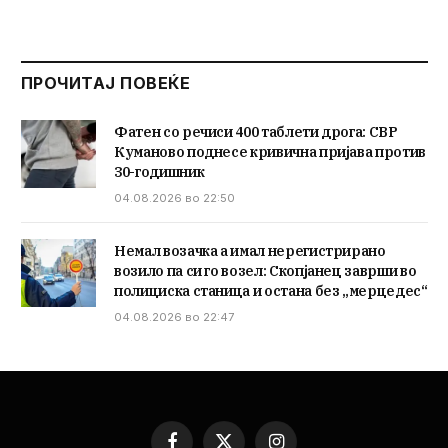
ПРОЧИТАЈ ПОВЕЌЕ
Фатен со речиси 400 таблети дрога: СВР
Куманово поднесе кривична пријава против
30-годишник
04.08.2026 во 22:50
Немал возачка а имал нерегистрирано
возило па си го возел: Скопјанец заврши во
полициска станица и остана без „мерцедес“
04.08.2026 во 22:47