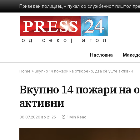
Приведен полицаец – пукал со службениот пиштол пр
Насловна
Македо
Home
»
Вкупно 14 пожари на отворено, два сѐ уште активни
Вкупно 14 пожари на о
активни
06.07.2026 во 21:25
1 Min Read