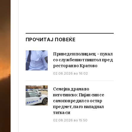
ПРОЧИТАЈ ПОВЕЌЕ
Приведен полицаец – пукал
со службениот пиштол пред
ресторан во Кратово
02.08.2026 во 16:02
Семејна драма во
неготинско: Пијан син се
самоповредил со остар
предмет, па го нападнал
татка си
02.08.2026 во 15:50