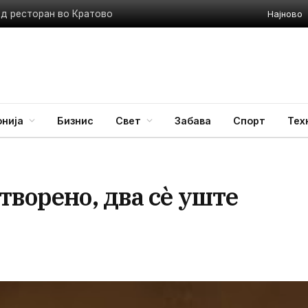
Најново
ед ресторан во Кратово
нија
Бизнис
Свет
Забава
Спорт
Тех
творено, два сѐ уште