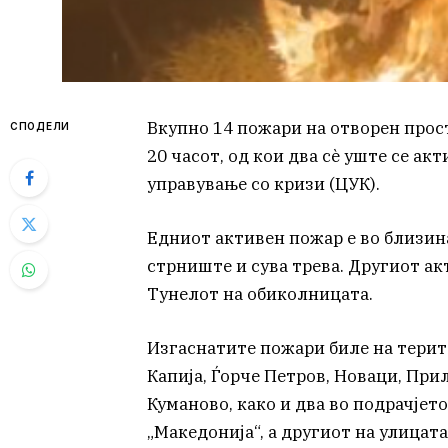
Вкупно 14 пожари на отворен прос
СПОДЕЛИ
20 часот, од кои два сѐ уште се ак
управување со кризи (ЦУК).
Едниот активен пожар е во близин
стрниште и сува трева. Другиот ак
Тунелот на обиколницата.
Изгаснатите пожари биле на терит
Капија, Ѓорче Петров, Новаци, При
Куманово, како и два во подрачјет
„Македонија“, а другиот на улицат