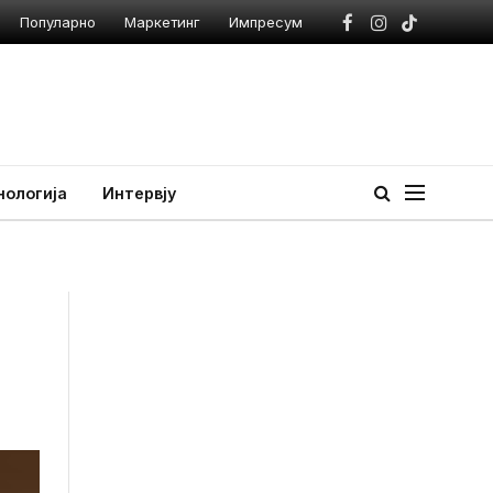
Популарно
Маркетинг
Импресум
Facebook
Instagram
TikTok
нологија
Интервју