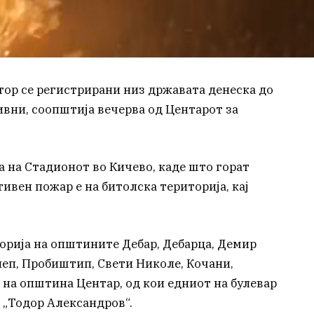
тор се регистрирани низ државата денеска до
тивни, соопштија вечерва од Центарот за
а на Стадионот во Кичево, каде што горат
тивен пожар е на битолска територија, кај
орија на општините Дебар, Дебарца, Демир
леп, Пробиштип, Свети Николе, Кочани,
о на општина Центар, од кои едниот на булевар
а „Тодор Александров“.