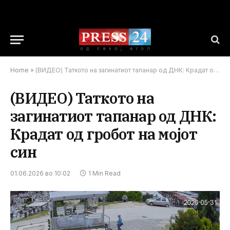
Home
»
(ВИДЕО) Таткото на загинатиот тапанар од ДНК: Крадат од гробот на мојот син
(ВИДЕО) Таткото на
загинатиот тапанар од ДНК:
Крадат од гробот на мојот
син
01.06.2026 во 10:02
1 Min Read