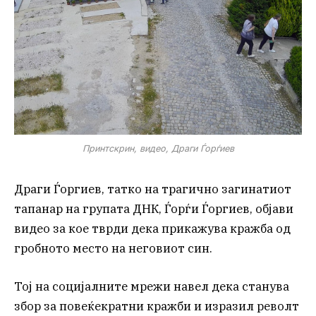
Принтскрин, видео, Драги Ѓорѓиев
Драги Ѓоргиев, татко на трагично загинатиот
тапанар на групата ДНК, Ѓорѓи Ѓоргиев, објави
видео за кое тврди дека прикажува кражба од
гробното место на неговиот син.
Тој на социјалните мрежи навел дека станува
збор за повеќекратни кражби и изразил револт