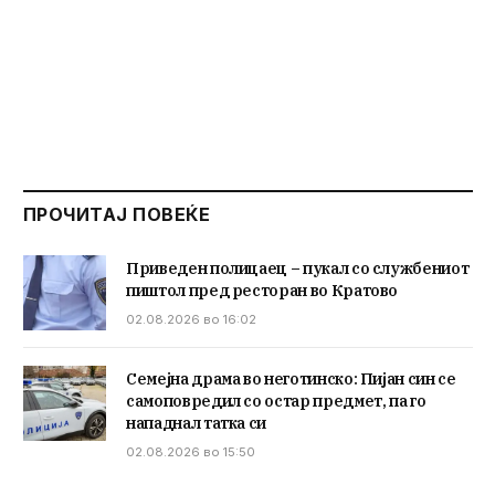
ПРОЧИТАЈ ПОВЕЌЕ
Приведен полицаец – пукал со службениот
пиштол пред ресторан во Кратово
02.08.2026 во 16:02
Семејна драма во неготинско: Пијан син се
самоповредил со остар предмет, па го
нападнал татка си
02.08.2026 во 15:50