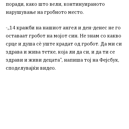
поради, како што вели, континуираното
нарушување на гробното место.
-„14 кражби на нашиот ангел и ден-денес не го
оставаат гробот на мојот син. Не знам со какво
срце и душа сè уште крадат од гробот. Да ми си
здрава и жива тетке, која ли да си, и да ти се
здрави и живи децата”, напиша тој на Фејсбук,
споделувајќи видео.