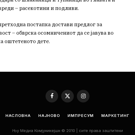
вреди – расекотини и подливи.
 претходна постапка достави предлог за
ост – обврска осомничениот да се јавува во
на оштетеното дете.
Facebook
X
Instagram
(Twitter)
НАСЛОВНА
НАЈНОВО
ИМПРЕСУМ
МАРКЕТИНГ
Њу Медиа Комјуникејшн © 2010 | сите права заштитени