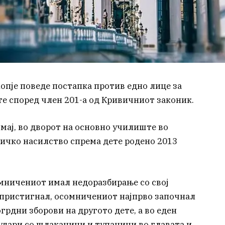
опје поведе постапка против едно лице за
те според член 201-а од Кривичниот законик.
мај, во дворот на основно училиште во
ичко насилство спрема дете родено 2013
мничениот имал недоразбирање со свој
а пристигнал, осомничениот најпрво започнал
грдни зборови на другото дете, а во еден
удари со шлаканици и тупаници во главата и