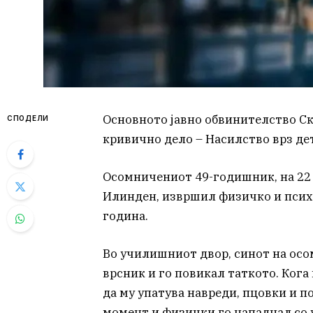
Основното јавно обвинителство Ск
СПОДЕЛИ
кривично дело – Насилство врз де
Осомничениот 49-годишник, на 22 
Илинден, извршил физичко и псих
година.
Во училишниот двор, синот на осо
врсник и го повикал таткото. Ког
да му упатува навреди, пцовки и по
момент и физички го нападнал со 