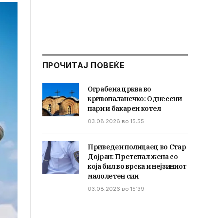
ПРОЧИТАЈ ПОВЕЌЕ
Ограбена црква во
кривопаланечко: Однесени
пари и бакарен котел
03.08.2026 во 15:55
Приведен полицаец во Стар
Дојран: Претепал жена со
која бил во врска и нејзиниот
малолетен син
03.08.2026 во 15:39