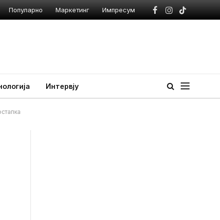
Популарно
Маркетинг
Импресум
Facebook
Instagram
TikTok
нологија
Интервју
остапка