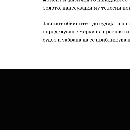
телото, нанесувајќи му телесни по
Јавниот обвинител до судијата на
определување мерки на претпазлив
судот и забрана да се приближува 