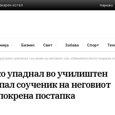
Најново
акарен котел
нија
Бизнис
Свет
Забава
Спорт
Тех
брутално претепал соученик на неговиот син, обвинителството покрена п
ко упаднал во училиштен
пал соученик на неговиот
покрена постапка