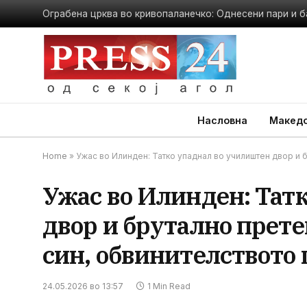
Ограбена црква во кривопаланечко: Однесени пари и б
Насловна
Македо
Home
»
Ужас во Илинден: Татко упаднал во училиштен двор и 
Ужас во Илинден: Тат
двор и брутално прете
син, обвинителството 
24.05.2026 во 13:57
1 Min Read