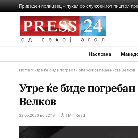
Приведен полицаец – пукал со службениот пиштол пр
Насловна
Македо
Home
»
Утре ќе биде погребан оперскиот пејач Ристе Велков
Утре ќе биде погребан
Велков
22.05.2026 во 22:19
1 Min Read