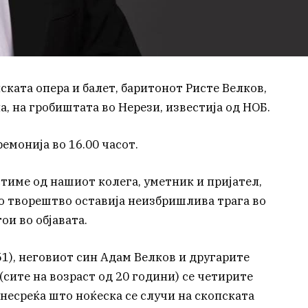
ката опера и балет, баритонот Ристе Велков,
на, на гробиштата во Нерези, известија од НОБ.
ремонија во 16.00 часот.
остиме од нашиот колега, уметник и пријател,
о творештво оставија неизбришлива трага во
ои во објавата.
1), неговиот син Адам Велков и другарите
сите на возраст од 20 години) се четирите
несреќа што ноќеска се случи на скопската