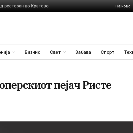
Најново
ед ресторан во Кратово
нија
Бизнис
Свет
Забава
Спорт
Тех
 оперскиот пејач Ристе