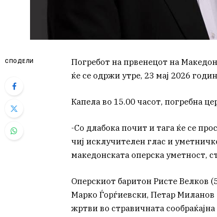
Погребот на првенецот на Македонс
СПОДЕЛИ
ќе се одржи утре, 23 мај 2026 годи
Капела во 15.00 часот, погребна це
-Со длабока почит и тага ќе се пр
чиј исклучителен глас и уметничк
македонската оперска уметност, ст
Оперскиот баритон Ристе Велков (5
Марко Ѓорѓиевски, Петар Миланов (
жртви во стравичната сообраќајна 