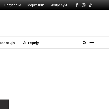
Популарно
Маркетинг
Импресум
Facebook
Instagram
TikTok
нологија
Интервју