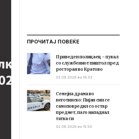
ПРОЧИТАЈ ПОВЕЌЕ
Приведен полицаец – пукал
со службениот пиштол пред
ресторан во Кратово
02.08.2026 во 16:02
Семејна драма во
неготинско: Пијан син се
самоповредил со остар
предмет, па го нападнал
татка си
02.08.2026 во 15:50