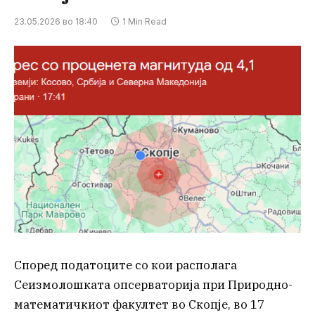
23.05.2026 во 18:40
1 Min Read
Според податоците со кои располага
Сеизмолошката опсерваторија при Природно-
математичкиот факултет во Скопје, во 17