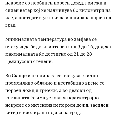
невреме со пообилен пороен дожд, грмежи и
силен ветер кој ќе надминува 60 километри на
час, а постојат и услови за изолирана појава на
град.
Минималната температура во земјава се
очекува да биде во интервал од 9 до 16, додека
максималната ќе достигне од 21 до 28
Целзиусови степени.
Во Скопје и околината се очекува слично
променливо облачно и нестабилно време со
пороен дожд и грмежи, а во делови од
котлината ќе има услови за краткотрајно
невреме со интензивен пороен дожд, засилен
ветер и изолирана појава на град.