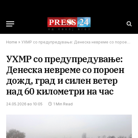
Home
»
УХМР со предупредување: Денеска невреме со пороен дожд, град и силен ветер над 60 километри на час
УХМР со предупредување:
Денеска невреме со пороен
дожд, град и силен ветер
над 60 километри на час
24.05.2026 во 10:05
1 Min Read