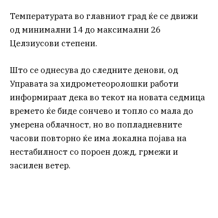
Температурата во главниот град ќе се движи
од минимални 14 до максимални 26
Целзиусови степени.
Што се однесува до следните денови, од
Управата за хидрометеоролошки работи
информираат дека во текот на новата седмица
времето ќе биде сончево и топло со мала до
умерена облачност, но во попладневните
часови повторно ќе има локална појава на
нестабилност со пороен дожд, грмежи и
засилен ветер.