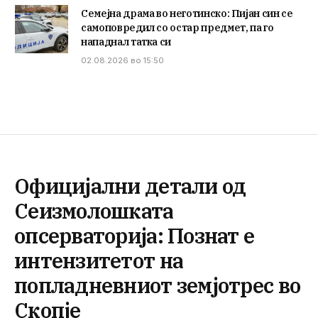
Семејна драма во неготинско: Пијан син се
самоповредил со остар предмет, па го
нападнал татка си
02.08.2026 во 15:50
Официјални детали од
Сеизмолошката
опсерваторија: Познат е
интензитетот на
попладневниот земјотрес во
Скопје