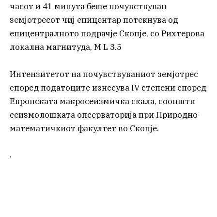
часот и 41 минута беше почувствуван
земјотресот чиј епицентар потекнува од
епицентралното подрачје Скопје, со Рихтерова
локална магнитуда, M L 3.5
Интензитетот на почувствуваниот земјотрес
според податоците изнесува IV степени според
Европската макросеизмичка скала, соопшти
сеизмолошката опсерваторија при Природно-
математичкиот факултет во Скопје.
.