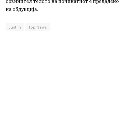
обвинител телото на починатиот е предадено
на обдукција.
Just In
Top News