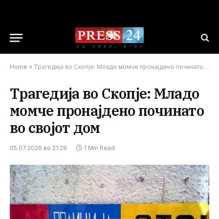
Home
»
Трагедија во Скопје: Младо момче пронајдено починато во својот дом
Трагедија во Скопје: Младо
момче пронајдено починато
во својот дом
05.07.2026 во 21:29
1 Min Read