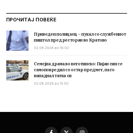
ПРОЧИТАЈ ПОВЕЌЕ
Приведен полицаец – пукал со службениот
пиштол пред ресторан во Кратово
02.08.2026 во 16:02
Семејна драма во неготинско: Пијан син се
самоповредил со остар предмет, па го
нападнал татка си
02.08.2026 во 15:50