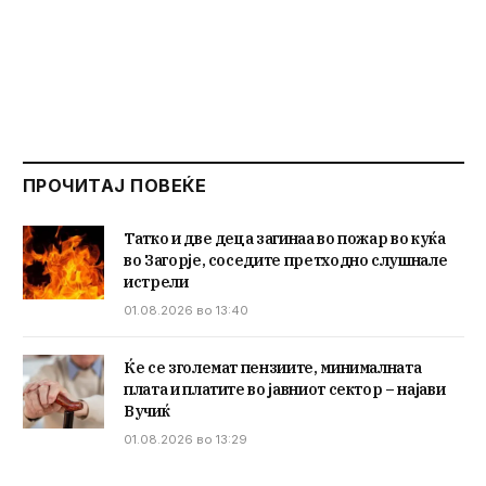
ПРОЧИТАЈ ПОВЕЌЕ
Татко и две деца загинаа во пожар во куќа
во Загорје, соседите претходно слушнале
истрели
01.08.2026 во 13:40
Ќе се зголемат пензиите, минималната
плата и платите во јавниот сектор – најави
Вучиќ
01.08.2026 во 13:29