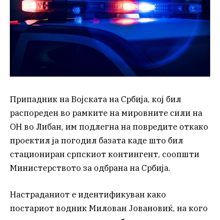
Припадник на Војската на Србија, кој бил
распореден во рамките на мировните сили на
ОН во Либан, им подлегна на повредите откако
проектил ја погодил базата каде што бил
стациониран српскиот контингент, соопшти
Министерството за одбрана на Србија.
Настраданиот е идентификуван како
постариот водник Милован Јовановиќ, на кого