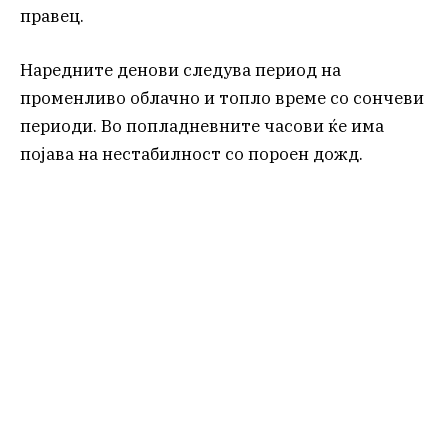
правец.
Наредните денови следува период на
променливо облачно и топло време со сончеви
периоди. Во попладневните часови ќе има
појава на нестабилност со пороен дожд.