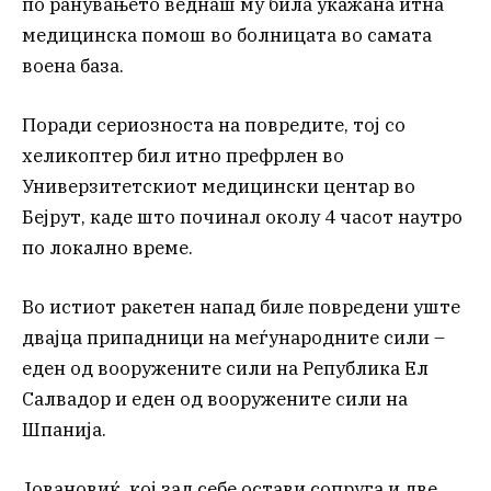
по ранувањето веднаш му била укажана итна
медицинска помош во болницата во самата
воена база.
Поради сериозноста на повредите, тој со
хеликоптер бил итно префрлен во
Универзитетскиот медицински центар во
Бејрут, каде што починал околу 4 часот наутро
по локално време.
Во истиот ракетен напад биле повредени уште
двајца припадници на меѓународните сили –
еден од вооружените сили на Република Ел
Салвадор и еден од вооружените сили на
Шпанија.
Јовановиќ, кој зад себе остави сопруга и две