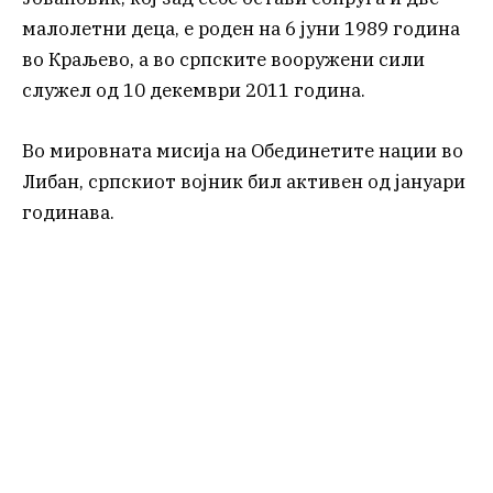
малолетни деца, е роден на 6 јуни 1989 година
во Краљево, а во српските вооружени сили
служел од 10 декември 2011 година.
Во мировната мисија на Обединетите нации во
Либан, српскиот војник бил активен од јануари
годинава.