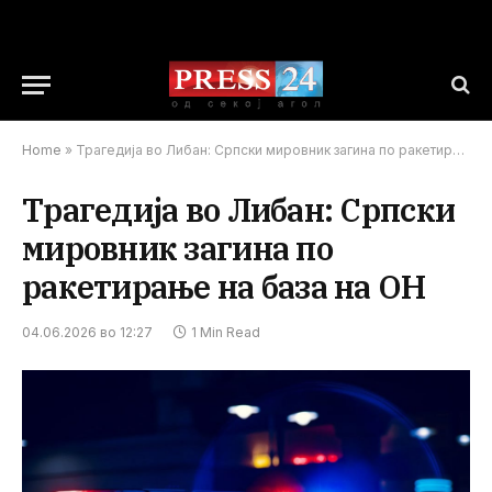
Home
»
Трагедија во Либан: Српски мировник загина по ракетирање на база на ОН
Трагедија во Либан: Српски
мировник загина по
ракетирање на база на ОН
04.06.2026 во 12:27
1 Min Read