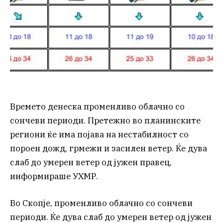
Времето денеска променливо облачно со
сончеви периоди. Претежно во планинските
региони ќе има појава на нестабилност со
пороен дожд, грмежи и засилен ветер. Ќе дува
слаб до умерен ветер од јужен правец,
информираше УХМР.
Во Скопје, променливо облачно со сончеви
периоди. Ќе дува слаб до умерен ветер од јужен