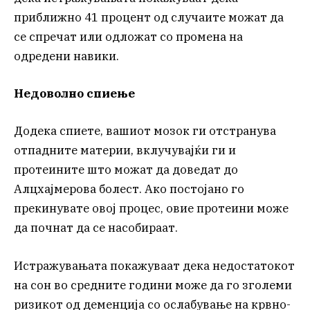
приближно 41 процент од случаите можат да
се спречат или одложат со промена на
одредени навики.
Недоволно спиење
Додека спиете, вашиот мозок ги отстранува
отпадните материи, вклучувајќи ги и
протеините што можат да доведат до
Алцхајмерова болест. Ако постојано го
прекинувате овој процес, овие протеини може
да почнат да се насобираат.
Истражувањата покажуваат дека недостатокот
на сон во средните години може да го зголеми
ризикот од деменција со ослабување на крвно-