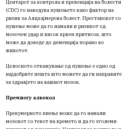
Центарот за контрола и превенција на болести
(CDC) го наведува пушењето како фактор на
ризик за Алцхајмерова болест. Престанокот со
пушење може да го намали и ризикот од
мозочен удар и висок крвен притисок, што
може да доведе до деменција порано во
животот.
Целосното откажување од пушење е едно од
најдобрите нешта што можете да ги направите
за здравјето на вашиот мозок.
Премногу алкохол
Прекумерното пиење може да го намали
мозокот со текот на времето и да го зголеми