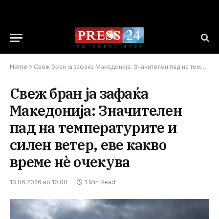
Home
»
Свеж бран ја зафаќа Македонија: Значителен пад на температурите и силен ветер, еве какво време нè очекува
Свеж бран ја зафаќа
Македонија: Значителен
пад на температурите и
силен ветер, еве какво
време нè очекува
13.06.2026 во 10:00
1 Min Read