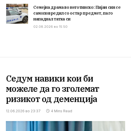
Семејна драма во неготинско: Пијан син се
самоповредил со остар предмет, па го
нападнал татка си
02.08.2026 во 15:50
Седум навики кои би
можеле да го зголемат
ризикот од деменција
12.06.2026 во 23:37
4 Mins Read