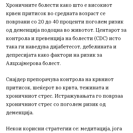
Хроничните болести како што е високиот
крвен притисок во средната возраст се
поврзани со 20 до 40 проценти поголем ризик
од деменција подоцна во животот. Центарот за
контрола и превенција на болести (CDC) исто
така ги наведува дијабетесот, дебелината и
депресијата како фактори на ризик за
Алцхајмерова болест.
Снајдер препорачува контрола на крвниот
притисок, шеќерот во крвта, тежината и
хроничниот стрес. Истражувањата го поврзаа
хроничниот стрес со поголем ризик од
деменција.
Некои корисни стратегии се: медитација, јога