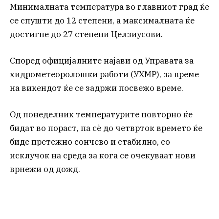
Минималната температура во главниот град ќе
се спушти до 12 степени, а максималната ќе
достигне до 27 степени Целзиусови.
Според официјалните најави од Управата за
хидрометеоролошки работи (УХМР), за време
на викендот ќе се задржи посвежо време.
Од понеделник температурите повторно ќе
бидат во пораст, па сè до четврток времето ќе
биде претежно сончево и стабилно, со
исклучок на среда за кога се очекуваат нови
врнежи од дожд.