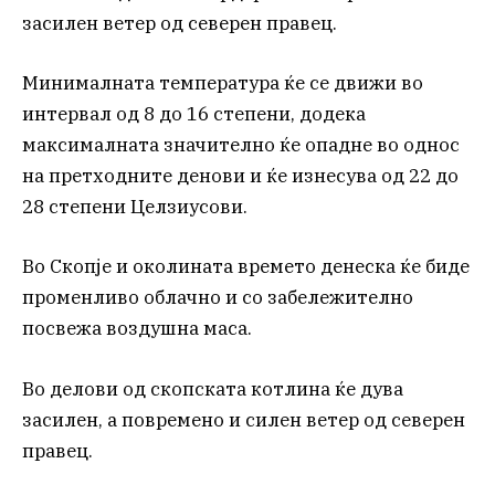
засилен ветер од северен правец.
Минималната температура ќе се движи во
интервал од 8 до 16 степени, додека
максималната значително ќе опадне во однос
на претходните денови и ќе изнесува од 22 до
28 степени Целзиусови.
Во Скопје и околината времето денеска ќе биде
променливо облачно и со забележително
посвежа воздушна маса.
Во делови од скопската котлина ќе дува
засилен, а повремено и силен ветер од северен
правец.