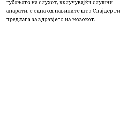
губењето на слухот, вклучувајќи слушни
апарати, е една од навиките што Снајдер ги
предлага за здравјето на мозокот.