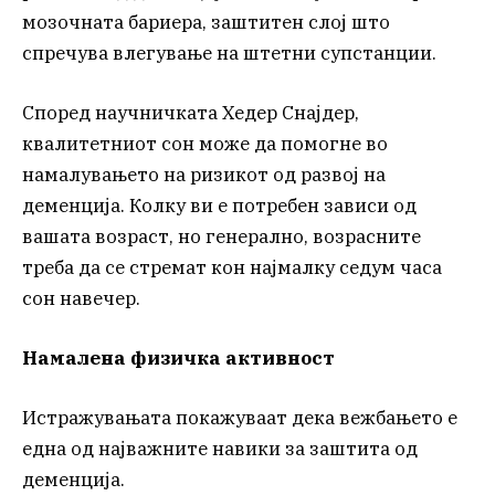
мозочната бариера, заштитен слој што
спречува влегување на штетни супстанции.
Според научничката Хедер Снајдер,
квалитетниот сон може да помогне во
намалувањето на ризикот од развој на
деменција. Колку ви е потребен зависи од
вашата возраст, но генерално, возрасните
треба да се стремат кон најмалку седум часа
сон навечер.
Намалена физичка активност
Истражувањата покажуваат дека вежбањето е
една од најважните навики за заштита од
деменција.