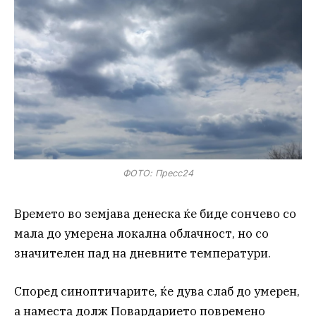
ФОТО: Пресс24
Времето во земјава денеска ќе биде сончево со
мала до умерена локална облачност, но со
значителен пад на дневните температури.
Според синоптичарите, ќе дува слаб до умерен,
а наместа долж Повардарието повремено