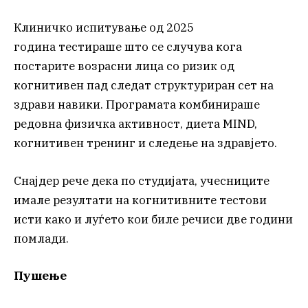
Клиничко испитување од 2025
година тестираше што се случува кога
постарите возрасни лица со ризик од
когнитивен пад следат структуриран сет на
здрави навики. Програмата комбинираше
редовна физичка активност, диета MIND,
когнитивен тренинг и следење на здравјето.
Снајдер рече дека по студијата, учесниците
имале резултати на когнитивните тестови
исти како и луѓето кои биле речиси две години
помлади.
Пушење