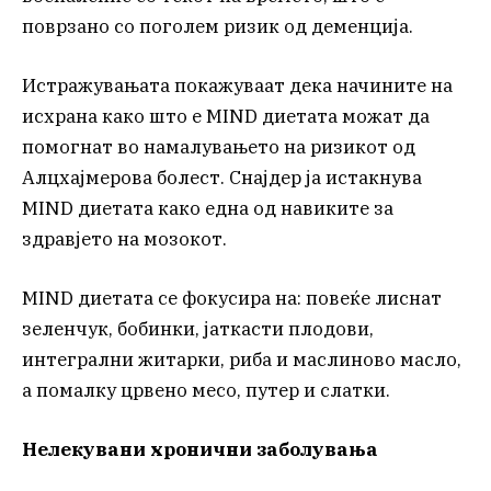
поврзано со поголем ризик од деменција.
Истражувањата покажуваат дека начините на
исхрана како што е MIND диетата можат да
помогнат во намалувањето на ризикот од
Алцхајмерова болест. Снајдер ја истакнува
MIND диетата како една од навиките за
здравјето на мозокот.
MIND диетата се фокусира на: повеќе лиснат
зеленчук, бобинки, јаткасти плодови,
интегрални житарки, риба и маслиново масло,
а помалку црвено месо, путер и слатки.
Нелекувани хронични заболувања