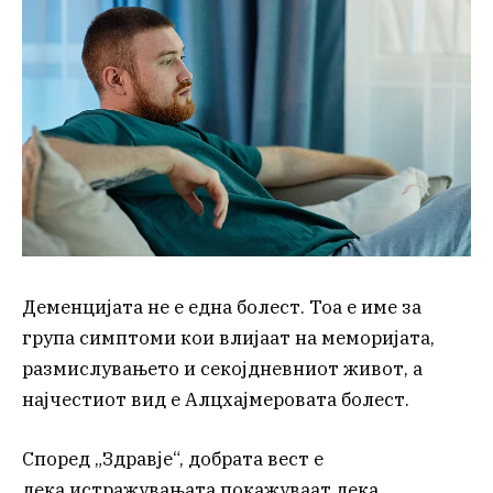
Деменцијата не е една болест. Тоа е име за
група симптоми кои влијаат на меморијата,
размислувањето и секојдневниот живот, а
најчестиот вид е Алцхајмеровата болест.
Според „Здравје“, добрата вест е
дека истражувањата покажуваат дека