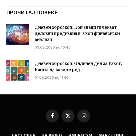
ПРОЧИТАЈ ПОВЕЌЕ
Дневен хороскоп: Кои знаци ги чекаат
деловни предизвици, а кои финансиски
анализи
03.08.2026 во 10:46
Дневен хороскоп: Одличен ден за Ракот,
Вагата да воведе ред
01.08.2026 во 11:40
Facebook
X
Instagram
(Twitter)
НАСЛОВНА
НАЈНОВО
ИМПРЕСУМ
МАРКЕТИНГ