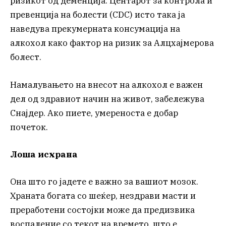
ризикот од деменција. Центарот за контрола и
превенција на болести (CDC) исто така ја
наведува прекумерната консумација на
алкохол како фактор на ризик за Алцхајмерова
болест.
Намалувањето на внесот на алкохол е важен
дел од здравиот начин на живот, забележува
Снајдер. Ако пиете, умереноста е добар
почеток.
Лоша исхрана
Она што го јадете е важно за вашиот мозок.
Храната богата со шеќер, нездрави масти и
преработени состојки може да предизвика
воспаление со текот на времето, што е