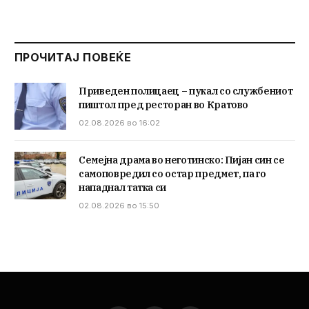
ПРОЧИТАЈ ПОВЕЌЕ
Приведен полицаец – пукал со службениот
пиштол пред ресторан во Кратово
02.08.2026 во 16:02
Семејна драма во неготинско: Пијан син се
самоповредил со остар предмет, па го
нападнал татка си
02.08.2026 во 15:50