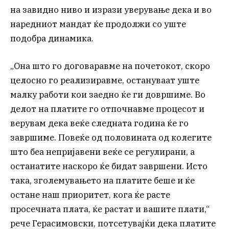
на завидно ниво и изрази уверување дека и во
наредниот мандат ќе продолжи со уште
подобра динамика.
„Она што го договаравме на почетокот, скоро
целосно го реализиравме, остануваат уште
малку работи кои заедно ќе ги довршиме. Во
делот на платите го отпочнавме процесот и
верувам дека веќе следната година ќе го
завршиме. Повеќе од половината од колегите
што беа непријавени веќе се регулирани, а
останатите наскоро ќе бидат завршени. Исто
така, зголемувањето на платите беше и ќе
остане наш приоритет, кога ќе расте
просечната плата, ќе растат и вашите плати,“
рече Герасимовски, потсетувајќи дека платите