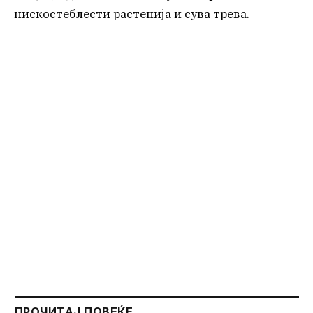
нискостеблести растенија и сува трева.
ПРОЧИТАЈ ПОВЕЌЕ