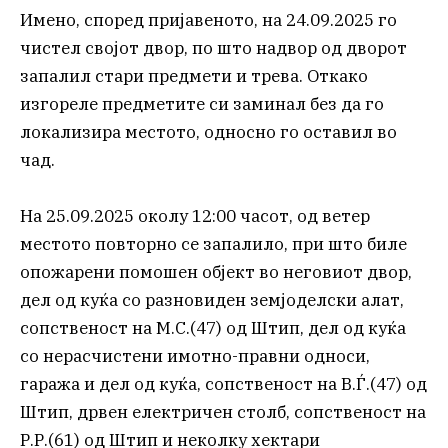
Имено, според пријавеното, на 24.09.2025 го
чистел својот двор, по што надвор од дворот
запалил стари предмети и трева. Откако
изгореле предметите си заминал без да го
локализира местото, односно го оставил во
чад.
На 25.09.2025 околу 12:00 часот, од ветер
местото повторно се запалило, при што биле
опожарени помошен објект во неговиот двор,
дел од куќа со разновиден земјоделски алат,
сопственост на М.С.(47) од Штип, дел од куќа
со нерасчистени имотно-правни односи,
гаража и дел од куќа, сопственост на В.Ѓ.(47) од
Штип, дрвен електричен столб, сопственост на
Р.Р.(61) од Штип и неколку хектари