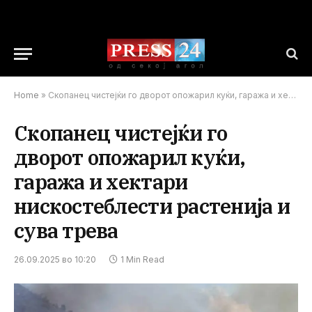
Home
»
Скопанец чистејќи го дворот опожарил куќи, гаража и хектари нискостеблести растенија и сува трева
Скопанец чистејќи го
дворот опожарил куќи,
гаража и хектари
нискостеблести растенија и
сува трева
26.09.2025 во 10:20
1 Min Read