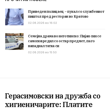
Приведен полицаец – пукал со службениот
пиштол пред ресторан во Кратово
02.08.2026 во 16:02
Семејна драма во неготинско: Пијан син се
самоповредил со остар предмет, па го
нападнал татка си
02.08.2026 во 15:50
Герасимовски на дружба со
хигиеничарите: Платите