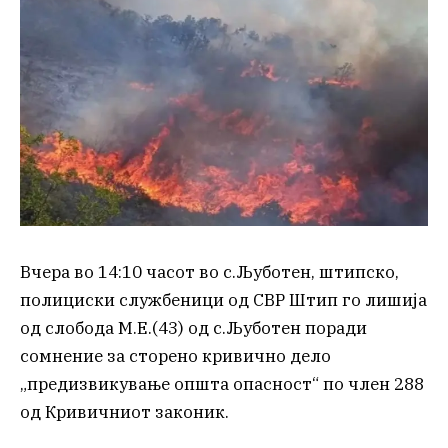
Вчера во 14:10 часот во с.Љуботен, штипско,
полициски службеници од СВР Штип го лишија
од слобода М.Е.(43) од с.Љуботен поради
сомнение за сторено кривично дело
„предизвикување општа опасност“ по член 288
од Кривичниот законик.