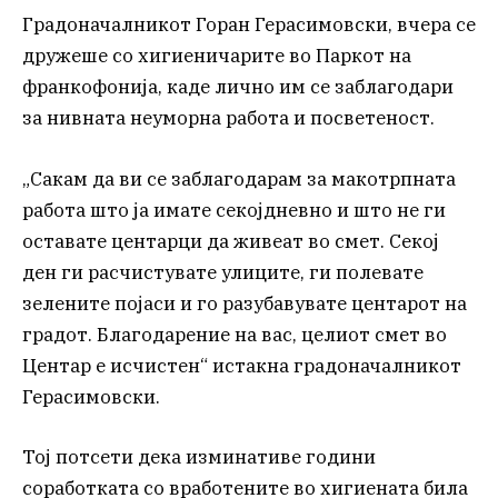
Градоначалникот Горан Герасимовски, вчера се
дружеше со хигиеничарите во Паркот на
франкофонија, каде лично им се заблагодари
за нивната неуморна работа и посветеност.
„Сакам да ви се заблагодарам за макотрпната
работа што ја имате секојдневно и што не ги
оставате центарци да живеат во смет. Секој
ден ги расчистувате улиците, ги полевате
зелените појаси и го разубавувате центарот на
градот. Благодарение на вас, целиот смет во
Центар е исчистен“ истакна градоначалникот
Герасимовски.
Тој потсети дека изминативе години
соработката со вработените во хигиената била