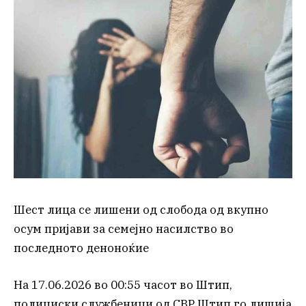
Шест лица се лишени од слобода од вкупно
осум пријави за семејно насилство во
последното деноноќие
На 17.06.2026 во 00:55 часот во Штип,
полициски службеници од СВР Штип го лишија