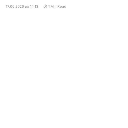
17.06.2026 во 14:13
1 Min Read
Поголем дел од територијата на Македонија се
наоѓа под влијание на силна атмосферска
нестабилност, која со себе носи поројни