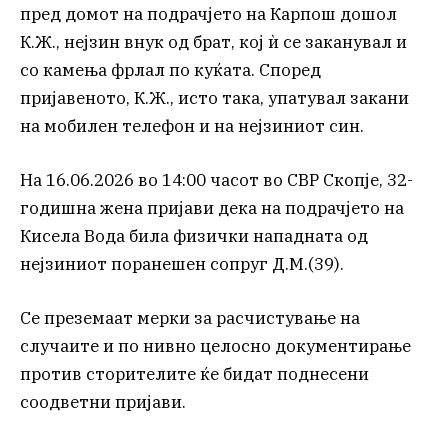
пред домот на подрачјето на Карпош дошол
К.Ж., нејзин внук од брат, кој ѝ се заканувал и
со камења фрлал по куќата. Според
пријавеното, К.Ж., исто така, упатувал закани
на мобилен телефон и на нејзиниот син.
На 16.06.2026 во 14:00 часот во СВР Скопје, 32-
годишна жена пријави дека на подрачјето на
Кисела Вода била физички нападната од
нејзиниот поранешен сопруг Д.М.(39).
Се преземаат мерки за расчистување на
случаите и по нивно целосно документирање
против сторителите ќе бидат поднесени
соодветни пријави.