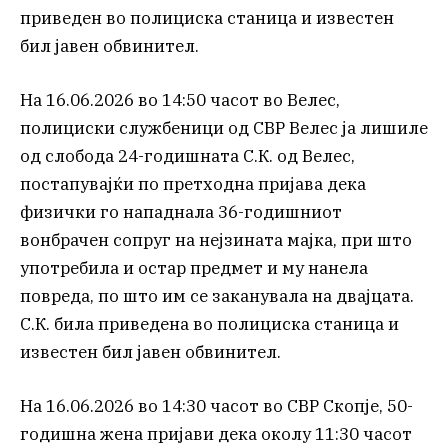
приведен во полициска станица и известен
бил јавен обвинител.
На 16.06.2026 во 14:50 часот во Велес,
полициски службеници од СВР Велес ја лишиле
од слобода 24-годишната С.К. од Велес,
постапувајќи по претходна пријава дека
физички го нападнала 36-годишниот
вонбрачен сопруг на нејзината мајка, при што
употребила и остар предмет и му нанела
повреда, по што им се заканувала на двајцата.
С.К. била приведена во полициска станица и
известен бил јавен обвинител.
На 16.06.2026 во 14:30 часот во СВР Скопје, 50-
годишна жена пријави дека околу 11:30 часот