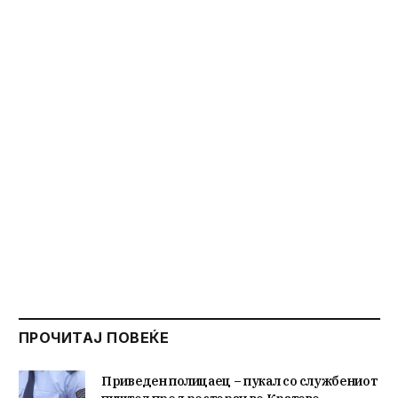
ПРОЧИТАЈ ПОВЕЌЕ
Приведен полицаец – пукал со службениот