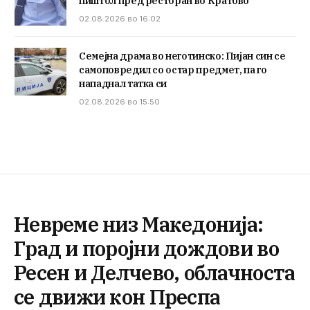
пиштол пред ресторан во Кратово
02.08.2026 во 16:02
Семејна драма во неготинско: Пијан син се
самоповредил со остар предмет, па го
нападнал татка си
02.08.2026 во 15:50
Невреме низ Македонија:
Град и поројни дождови во
Ресен и Делчево, облачноста
се движи кон Преспа