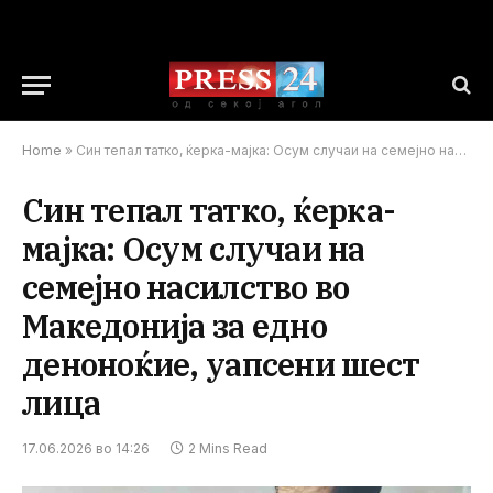
Home
»
Син тепал татко, ќерка-мајка: Осум случаи на семејно насилство во Македонија за едно деноноќие, уапсени шест лица
Син тепал татко, ќерка-
мајка: Осум случаи на
семејно насилство во
Македонија за едно
деноноќие, уапсени шест
лица
17.06.2026 во 14:26
2 Mins Read