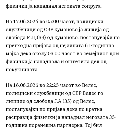
физички ја нападнал неговата сопруга.
На 17.06.2026 во 05:00 часот, полициски
службеници од СВР Куманово ја лишија од
слобода М.Ц.(39) од Куманово, постапувајќи по
претходна пријава од нејзината 61-годишна
мајка дека околу 03:00 часот во семејниот дом
физички ја нападнала и оштетила дел од
покуќнината.
На 16.06.2026 во 22:25 часот во Велес,
полициски службеници од СВР Велес го
лишиле од слобода Ј.А.(35) од Велес,
постапувајќи по пријава дека по кратка
расправија физички ја нападнал неговата 35-
годишна поранешна партнерка. Тој бил