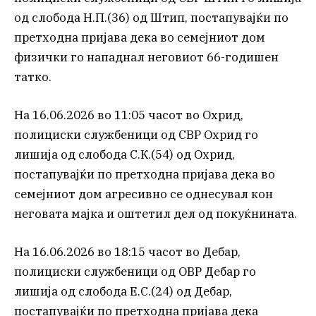
од слобода Н.П.(36) од Штип, постапувајќи по
претходна пријава дека во семејниот дом
физички го нападнал неговиот 66-годишен
татко.
На 16.06.2026 во 11:05 часот во Охрид,
полициски службеници од СВР Охрид го
лишија од слобода С.К.(54) од Охрид,
постапувајќи по претходна пријава дека во
семејниот дом агресивно се однесувал кон
неговата мајка и оштетил дел од покуќнината.
На 16.06.2026 во 18:15 часот во Дебар,
полициски службеници од ОВР Дебар го
лишија од слобода Е.С.(24) од Дебар,
постапувајќи по претходна пријава дека