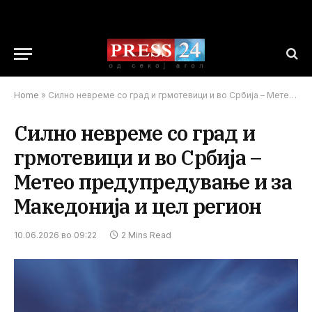
Home
»
Силно невреме со град и грмотевици и во Србија – Метео предупредување и за Македонија и цел регион
Силно невреме со град и
грмотевици и во Србија –
Метео предупредување и за
Македонија и цел регион
10.06.2026 во 09:22
2 Mins Read