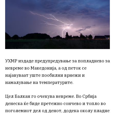
УХМР издаде предупредување за попладнево за
невреме во Македонија, а од петок се
најавуваат уште пообилни врнежи и
намалување на температурите.
Цел Балкан го очекува невреме. Во Србија
денеска ќе биде претежно сончево и топло во
поголемиот дел од денот, додека околу пладне