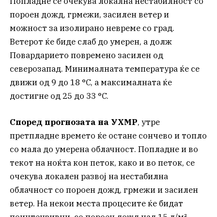
Попладне се очекува локална нестабилност со
пороен дожд, грмежи, засилен ветер и
можност за изолирано невреме со град.
Ветерот ќе биде слаб до умерен, а долж
Повардарието повремено засилен од
северозапад. Минималната температура ќе се
движи од 9 до 18 °C, а максималната ќе
достигне од 25 до 33 °C.
Според прогнозата на УХМР
, утре
претпладне времето ќе остане сончево и топло
со мала до умерена облачност. Попладне и во
текот на ноќта кон петок, како и во петок, се
очекува локален развој на нестабилна
облачност со пороен дожд, грмежи и засилен
ветер. На некои места процесите ќе бидат
поинтензивни, со пороен дожд над 15 л/м²,