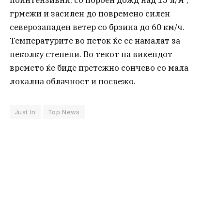
грмежи и засилен до повремено силен
северозападен ветер со брзина до 60 км/ч.
Температурите во петок ќе се намалат за
неколку степени. Во текот на викендот
времето ќе биде претежно сончево со мала
локална облачност и посвежо.
Just In
Top News