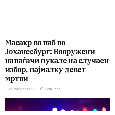
Масакр во паб во
Јоханесбург: Вооружени
напаѓачи пукале на случаен
избор, најмалку девет
мртви
10.06.2026 во 09:16
1 Min Read