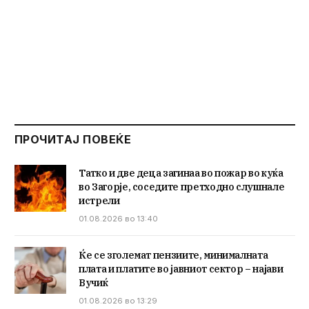
ПРОЧИТАЈ ПОВЕЌЕ
Татко и две деца загинаа во пожар во куќа
во Загорје, соседите претходно слушнале
истрели
01.08.2026 во 13:40
Ќе се зголемат пензиите, минималната
плата и платите во јавниот сектор – најави
Вучиќ
01.08.2026 во 13:29