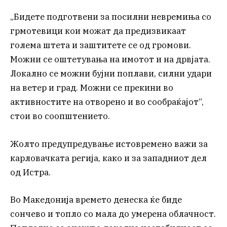
„Бидете подготвени за посилни невремиња со
грмотевици кои можат да предизвикаат
голема штета и заштитете се од громови.
Можни се оштетувања на имотот и на дрвјата.
Локално се можни бујни поплави, силни удари
на ветер и град. Можни се прекини во
активностите на отворено и во сообраќајот“,
стои во соопштението.
Жолто предупредување истовремено важи за
карловачката регија, како и за западниот дел
од Истра.
Во Македонија времето денеска ќе биде
сончево и топло со мала до умерена облачност.