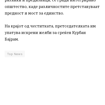
разлики и предизвици, се гради интегрирано
општество, каде различностите претставуваат
предност и мост за единство.
На крајот од честитката, претседателката им
упатува искрени желби за среќен Курбан
Бајрам.
Top News