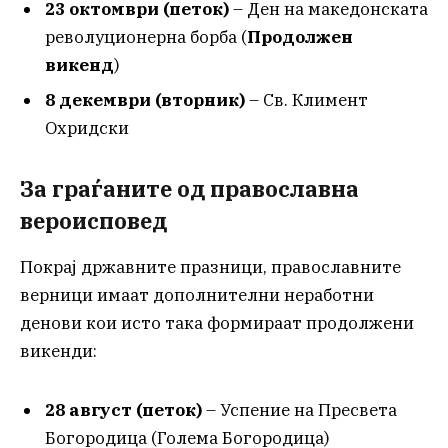
23 октомври (петок)
– Ден на македонската
револуционерна борба (
Продолжен
викенд
)
8 декември (вторник)
– Св. Климент
Охридски
За граѓаните од православна
вероисповед
Покрај државните празници, православните
верници имаат дополнителни неработни
денови кои исто така формираат продолжени
викенди:
28 август (петок)
– Успение на Пресвета
Богородица (Голема Богородица)