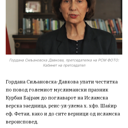
Гордана Сиљановска Давкова, претседателка на РСМ ФОТО:
Кабинет на претседател
Гордана Сиљановска-Давкова упати честитка
по повод големиот муслимански празник
Курбан Бајрам до поглаварот на Исламска
верска заедница, реис-ул-улема х. хфз. Шаќир
еф. Фетаи, како и до сите верници од исламска
вероисповед.