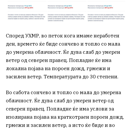
Според УХМР, во петок кога имаме неработен
ден, времето ќе биде сончево и топло со мала
до умерена облачност. Ќе дува слаб до умерен
ветер од северен правец. Попладне ќе има
локална појава на пороен дожд, грмежи и
засилен ветер. Температурата до 30 степени.
Во сабота сончево и топло со мала до умерена
облачност. Ќе дува слаб до умерен ветер од
северен правец. Попладне ќе има услови за
изолирана појава на краткотраен пороен дожд,
грмежи и засилен ветер, а исто ќе биде и во