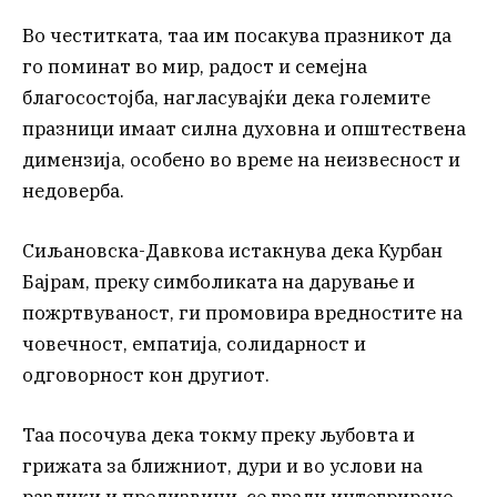
Во честитката, таа им посакува празникот да
го поминат во мир, радост и семејна
благосостојба, нагласувајќи дека големите
празници имаат силна духовна и општествена
димензија, особено во време на неизвесност и
недоверба.
Сиљановска-Давкова истакнува дека Курбан
Бајрам, преку симболиката на дарување и
пожртвуваност, ги промовира вредностите на
човечност, емпатија, солидарност и
одговорност кон другиот.
Таа посочува дека токму преку љубовта и
грижата за ближниот, дури и во услови на