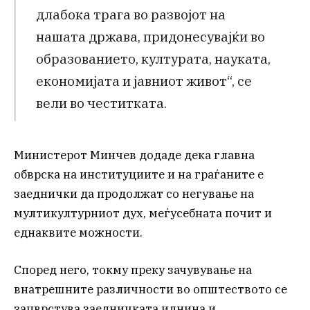
длабока трага во развојот на
нашата држава, придонесувајќи во
образованието, културата, науката,
економијата и јавниот живот“, се
вели во честитката.
Министерот Минчев додаде дека главна
обврска на институциите и на граѓаните е
заеднички да продолжат со негување на
мултикултурниот дух, меѓусебната почит и
еднаквите можности.
Според него, токму преку зачувување на
внатрешните различности во општеството се
зацврстува заедничката иднина и