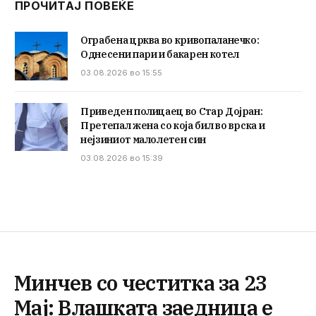
ПРОЧИТАЈ ПОВЕЌЕ
Ограбена црква во кривопаланечко:
Однесени пари и бакарен котел
03.08.2026 во 15:55
Приведен полицаец во Стар Дојран:
Претепал жена со која бил во врска и
нејзиниот малолетен син
03.08.2026 во 15:39
Минчев со честитка за 23
Мај: Влашката заедница е