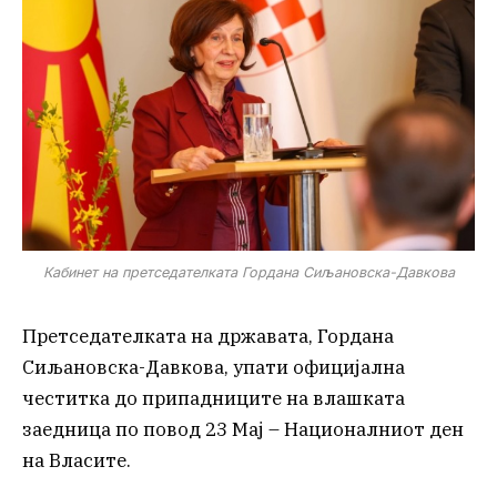
Кабинет на претседателката Гордана Сиљановска-Давкова
Претседателката на државата, Гордана
Сиљановска-Давкова, упати официјална
честитка до припадниците на влашката
заедница по повод 23 Мај – Националниот ден
на Власите.