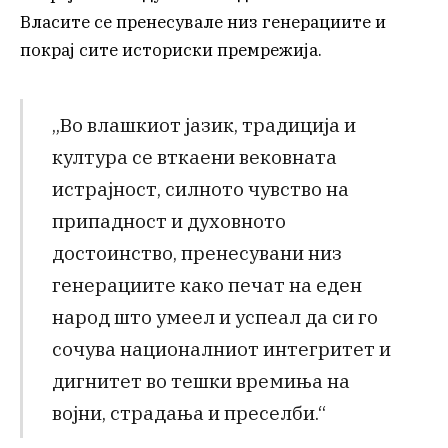
Власите се пренесувале низ генерациите и
покрај сите историски премрежија.
„Во влашкиот јазик, традиција и
култура се вткаени вековната
истрајност, силното чувство на
припадност и духовното
достоинство, пренесувани низ
генерациите како печат на еден
народ што умеел и успеал да си го
сочува националниот интегритет и
дигнитет во тешки времиња на
војни, страдања и преселби.“