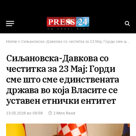
Home
»
Сиљановска-Давкова со честитка за 23 Мај: Горди сме што сме единствената држава во која Власите се уставен етнички ентитет
Сиљановска-Давкова со
честитка за 23 Мај: Горди
сме што сме единствената
држава во која Власите се
уставен етнички ентитет
23.05.2026 во 09:58
2 Mins Read