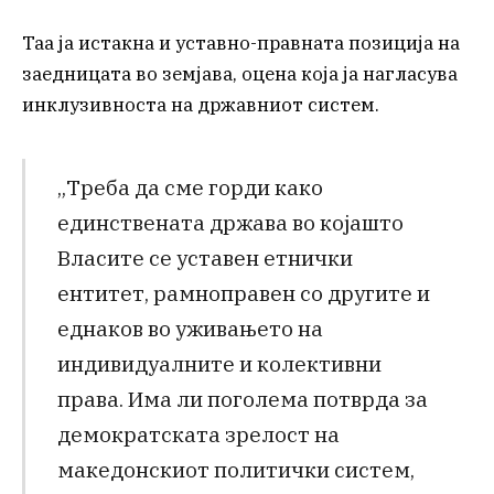
Таа ја истакна и уставно-правната позиција на
заедницата во земјава, оцена која ја нагласува
инклузивноста на државниот систем.
„Треба да сме горди како
единствената држава во којашто
Власите се уставен етнички
ентитет, рамноправен со другите и
еднаков во уживањето на
индивидуалните и колективни
права. Има ли поголема потврда за
демократската зрелост на
македонскиот политички систем,