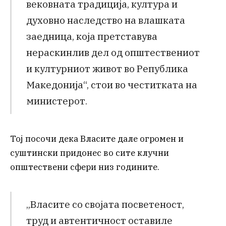
вековната традиција, култура и
духовно наследство на влашката
заедница, која претставува
нераскинлив дел од општествениот
и културниот живот во Република
Македонија“, стои во честитката на
министерот.
Тој посочи дека Власите дале огромен и
суштински придонес во сите клучни
општествени сфери низ годините.
„Власите со својата посветеност,
труд и автентичност оставиле