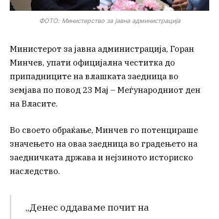
ФОТО: Министерство за јавна администрација
Министерот за јавна администрација, Горан
Минчев, упати официјална честитка до
припадниците на влашката заедница во
земјава по повод 23 Мај – Меѓународниот ден
на Власите.
Во своето обраќање, Минчев го потенцираше
значењето на оваа заедница во градењето на
заедничката држава и нејзиното историско
наследство.
„Денес оддаваме почит на