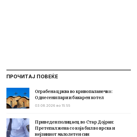
ПРОЧИТАЈ ПОВЕЌЕ
Ограбена црква во кривопаланечко:
Однесени пари и бакарен котел
03.08.2026 во 15:55
Приведен полицаец во Стар Дојран:
Претепал жена со која бил во врска и
нејзиниот малолетен син