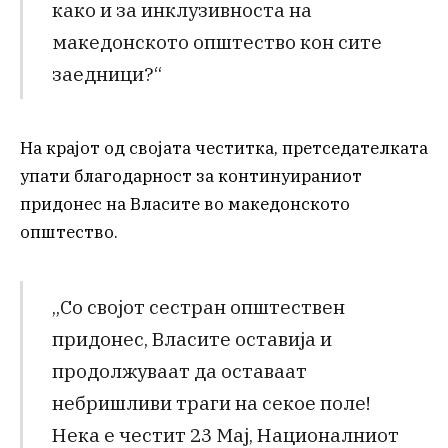
како и за инклузивноста на
македонското општество кон сите
заедници?“
На крајот од својата честитка, претседателката
упати благодарност за континуираниот
придонес на Власите во македонското
општество.
„Со својот сестран општествен
придонес, Власите оставија и
продолжуваат да оставаат
небришливи траги на секое поле!
Нека е честит 23 Мај, Националниот