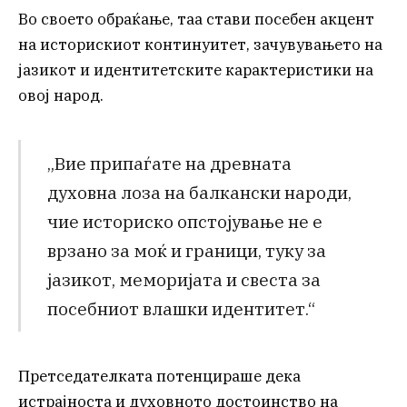
Во своето обраќање, таа стави посебен акцент
на историскиот континуитет, зачувувањето на
јазикот и идентитетските карактеристики на
овој народ.
„Вие припаѓате на древната
духовна лоза на балкански народи,
чие историско опстојување не е
врзано за моќ и граници, туку за
јазикот, меморијата и свеста за
посебниот влашки идентитет.“
Претседателката потенцираше дека
истрајноста и духовното достоинство на