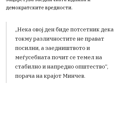
демократските вредности.
„Нека овој ден биде потсетник дека
токму различностите не прават
посилни, а заедништвото и
меѓусебната почит се темел на
стабилно и напредно општество“,
порача на крајот Минчев.