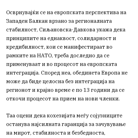
Осврнувајќи се на европската перспектива на
Западен Балкан врзано за регионалната
стабилност, Сиљановска-Давкова укажа дека
принципите на еднаквост, солидарност и
кредибилност, кои се манифестираат во
рамките на НАТО, треба доследно да се
применуваат и во процесот на европската
интеграција. Според неа, обединета Европа не
може да биде целосна без интеграција на
регионот и крајно време е по 13 години да се
откочи процесот на прием на нови членки.
Таа оцени дека кохезијата меѓу сојузниците
останува најсилната гаранција за зачувување
на мирот, стабилноста и безбедноста,