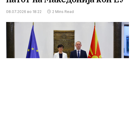
08.07.2026 во 18:22
2 Mins Read
Претседателот на Собранието на Република
Северна Македонија г. Африм Гаши оствари
средба со комесарката за проширување, г-ѓа