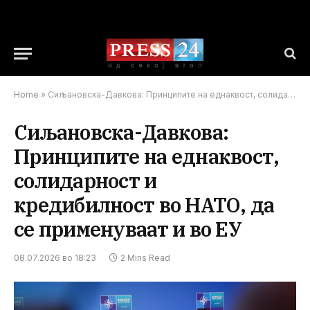
Home
»
Сиљановска-Давкова: Принципите на еднаквост, солидарност и кредибилност во НАТО, да се применуваат и во ЕУ
Сиљановска-Давкова:
Принципите на еднаквост,
солидарност и
кредибилност во НАТО, да
се применуваат и во ЕУ
08.07.2026 во 18:23
2 Mins Read