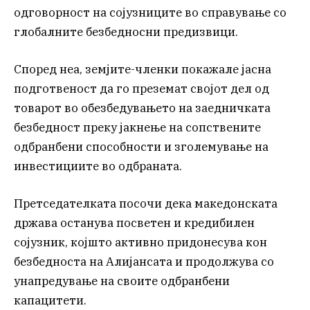
одговорност на сојузниците во справување со
глобалните безбедносни предизвици.
Според неа, земјите-членки покажале јасна
подготвеност да го преземат својот дел од
товарот во обезбедувањето на заедничката
безбедност преку јакнење на сопствените
одбранбени способности и зголемување на
инвестициите во одбраната.
Претседателката посочи дека македонската
држава останува посветен и кредибилен
сојузник, којшто активно придонесува кон
безбедноста на Алијансата и продолжува со
унапредување на своите одбранбени
капацитети.