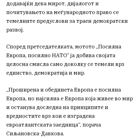
додавајќи дека мирот, дијалогот и
почитувањето на меѓународното право се
темелните предуслови за траен демократски
развој.
Според претседателката, мотото „Посилна
Европа, посилно НАТО“ ја добива својата
целосна смисла само доколку се темели врз
единство, демократија и мир.
„Проширена и обединета Европа е посилна
Европа, но најсилна е Европа која живее во мир
и останува доследна на принципите и
вредностите врз кои е изградена
евроатлантската заедница“, порача
Сиљановска-Давкова.