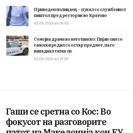
Приведен полицаец – пукал со службениот
пиштол пред ресторан во Кратово
02.08.2026 во 16:02
Семејна драма во неготинско: Пијан син се
самоповредил со остар предмет, па го
нападнал татка си
02.08.2026 во 15:50
Гаши се сретна со Кос: Во
фокусот на разговорите
патот на Македонија кон ЕУ