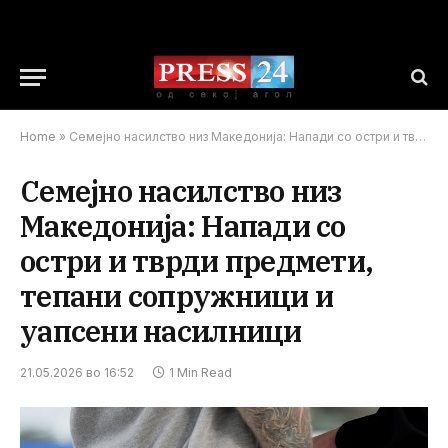
Home
»
Семејно насилство низ Македонија: Напади со остри и тврди предмети, тепани сопружници и уапсени насилници
Семејно насилство низ
Македонија: Напади со
остри и тврди предмети,
тепани сопружници и
уапсени насилници
21.05.2026 во 16:52
1 Min Read