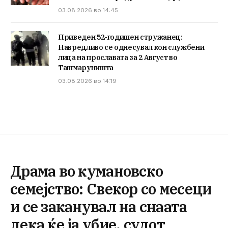
03.08.2026 во 14:45
Приведен 52-годишен стружанец:
Навредливо се однесувал кон службени
лица на прославата за 2 Август во
Ташмаруништа
03.08.2026 во 14:19
Драма во кумановско
семејство: Свекор со месеци
и се заканувал на снаата
дека ќе ја убие, судот