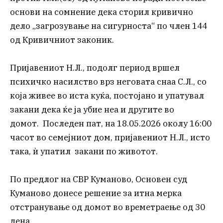
основи на сомнение дека сторил кривично
дело „загрозување на сигурноста“ по член 144
од Кривичниот законик.
Пријавениот Н.Л., подолг период вршел
психичко насилство врз неговата снаа С.Л., со
која живее во иста куќа, постојано и упатувал
закани дека ќе ја убие неа и другите во
домот. Последен пат, на 18.05.2026 околу 16:00
часот во семејниот дом, пријавениот Н.Л., исто
така, ѝ упатил закани по животот.
По предлог на СВР Куманово, Основен суд
Куманово донесе решение за итна мерка
отстранување од домот во времетраење од 30
дена.