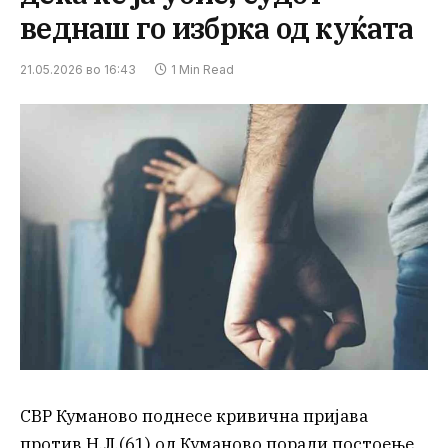
веднаш го избрка од куќата
21.05.2026 во 16:43
1 Min Read
СВР Куманово поднесе кривична пријава
против Н.Л.(61) од Куманово поради постоење