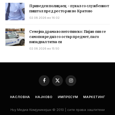
Приведен полицаец – пукал со службениот
пиштол пред ресторан во Кратово
02.08.2026 во 16:02
Семејна драма во неготинско: Пијан син се
самоповредил со остар предмет, па го
нападнал татка си
02.08.2026 во 15:50
Facebook
X
Instagram
(Twitter)
НАСЛОВНА
НАЈНОВО
ИМПРЕСУМ
МАРКЕТИНГ
Њу Медиа Комјуникејшн © 2010 | сите права заштитени