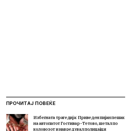
ПРОЧИТАЈ ПОВЕЌЕ
Избегната трагедија: Приведен пијан пешак
на автопатот Гостивар–Тетово, шетал по
коловозот и навредувал полицајци