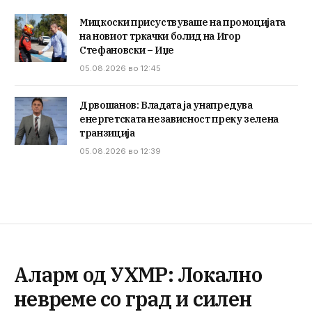
Мицкоски присуствуваше на промоцијата
на новиот тркачки болид на Игор
Стефановски – Иџе
05.08.2026 во 12:45
Дрвошанов: Владата ја унапредува
енергетската независност преку зелена
транзиција
05.08.2026 во 12:39
Аларм од УХМР: Локално
невреме со град и силен