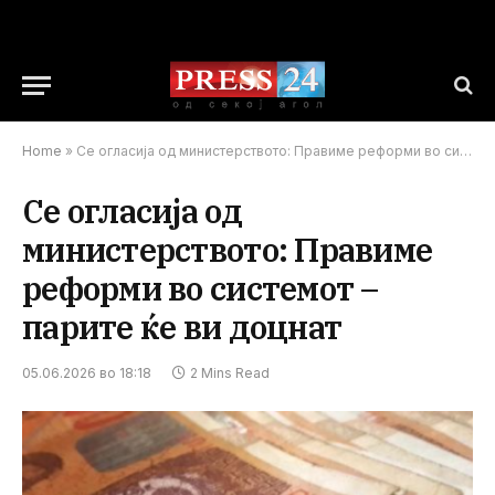
Home
»
Се огласија од министерството: Правиме реформи во системот – парите ќе ви доцнат
Се огласија од
министерството: Правиме
реформи во системот –
парите ќе ви доцнат
05.06.2026 во 18:18
2 Mins Read