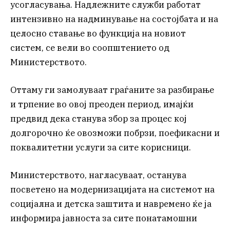
усогласувања. Надлежните служби работат
интензивно на надминување на состојбата и на
целосно ставање во функција на новиот
систем, се вели во соопштението од
Министерството.
Оттаму ги замолуваат граѓаните за разбирање
и трпение во овој преоден период, имајќи
предвид дека станува збор за процес кој
долгорочно ќе овозможи побрзи, поефикасни и
поквалитетни услуги за сите корисници.
Министерството, нагласуваат, останува
посветено на модернизацијата на системот на
социјална и детска заштита и навремено ќе ја
информира јавноста за сите понатамошни