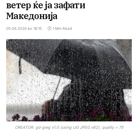
ветер ќе ја зафати
Македонија
05.06.2026 во 18:15
1 Min Read
CREATOR: gd-jpeg v1.0 (using IJG JPEG v62), quality = 75