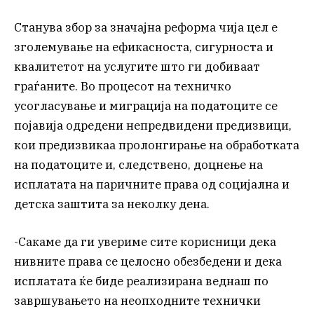
Станува збор за значајна реформа чија цел е
зголемување на ефикасноста, сигурноста и
квалитетот на услугите што ги добиваат
граѓаните. Во процесот на техничко
усогласување и миграција на податоците се
појавија одредени непредвидени предизвици,
кои предизвикаа пролонгирање на обработката
на податоците и, следствено, доцнење на
исплатата на паричните права од социјална и
детска заштита за неколку дена.
-Сакаме да ги увериме сите корисници дека
нивните права се целосно обезбедени и дека
исплатата ќе биде реализирана веднаш по
завршувањето на неопходните технички