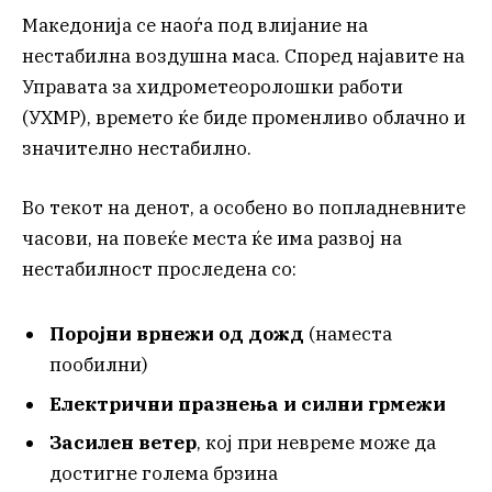
Македонија се наоѓа под влијание на
нестабилна воздушна маса. Според најавите на
Управата за хидрометеоролошки работи
(УХМР), времето ќе биде променливо облачно и
значително нестабилно.
Во текот на денот, а особено во попладневните
часови, на повеќе места ќе има развој на
нестабилност проследена со:
Поројни врнежи од дожд
(наместа
пообилни)
Електрични празнења и силни грмежи
Засилен ветер
, кој при невреме може да
достигне голема брзина