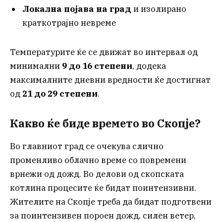
Локална појава на град
и изолирано
краткотрајно невреме
Температурите ќе се движат во интервал од
минимални
9 до 16 степени
, додека
максималните дневни вредности ќе достигнат
од
21 до 29 степени
.
Какво ќе биде времето во Скопје?
Во главниот град се очекува слично
променливо облачно време со повремени
врнежи од дожд. Во делови од скопската
котлина процесите ќе бидат поинтензивни.
Жителите на Скопје треба да бидат подготвени
за поинтензивен пороен дожд, силен ветер,