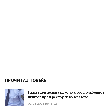
ПРОЧИТАЈ ПОВЕЌЕ
Приведен полицаец – пукал со службениот
пиштол пред ресторан во Кратово
02.08.2026 во 16:02