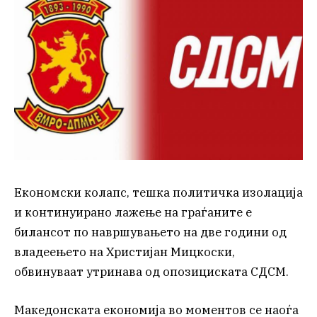
Економски колапс, тешка политичка изолација
и континуирано лажење на граѓаните е
билансот по навршувањето на две години од
владеењето на Христијан Мицкоски,
обвинуваат утринава од опозициската СДСМ.
Македонската економија во моментов се наоѓа