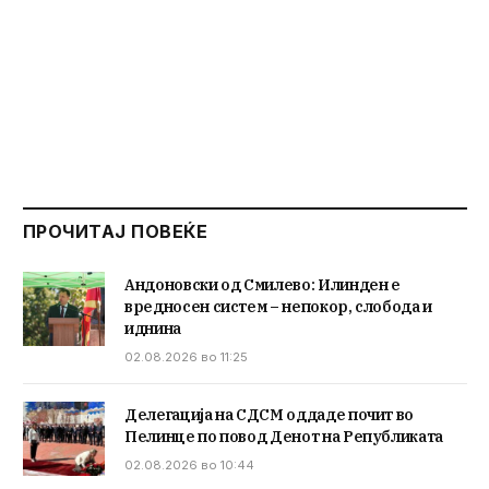
ПРОЧИТАЈ ПОВЕЌЕ
Андоновски од Смилево: Илинден е
вредносен систем – непокор, слобода и
иднина
02.08.2026 во 11:25
Делегација на СДСМ оддаде почит во
Пелинце по повод Денот на Републиката
02.08.2026 во 10:44