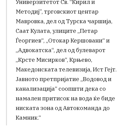
Универзитетот Св. “Кирил и
Методиj”, трговскиот центар
Мавровка, дел од Турска чаршија,
Саат Кулата, улиците „Петар
Ѓеоргиев“, „Отокар Кершовани“ и
„Адвокатска“, дел од булеварот
„Крсте Мисирков“, Крњево,
Македонската телевизија, Ист Гејт.
Јавното претпријатие „Водовод и
канализација“ соопшти дека со
намален притисок на вода ќе биде
ниската зона од Автокоманда до
Камник.“