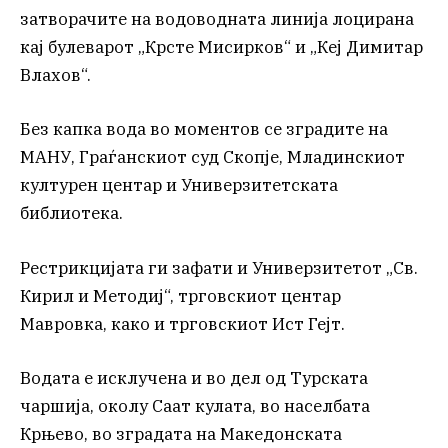
затворачите на водоводната линија лоцирана
кај булеварот „Крсте Мисирков“ и „Кеј Димитар
Влахов“.
Без капка вода во моментов се зградите на
МАНУ, Граѓанскиот суд Скопје, Младинскиот
културен центар и Универзитетската
библиотека.
Рестрикцијата ги зафати и Универзитетот „Св.
Кирил и Методиј“, трговскиот центар
Мавровка, како и трговскиот Ист Гејт.
Водата е исклучена и во дел од Турската
чаршија, околу Саат кулата, во населбата
Крњево, во зградата на Македонската