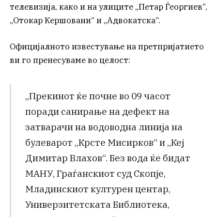
телевизија, како и на улиците „Петар Ѓеоргиев“,
„Отокар Кершовани“ и „Адвокатска“.
Официјалното известување на претпријатието
ви го пренесуваме во целост:
„Прекинот ќе почне во 09 часот
поради санирање на дефект на
затварачи на водоводна линија на
булеварот „Крсте Мисирков“ и „Кеј
Димитар Влахов“. Без вода ќе бидат
МАНУ, Граѓанскиот суд Скопје,
Младинскиот културен центар,
Универзитетската Библиотека,