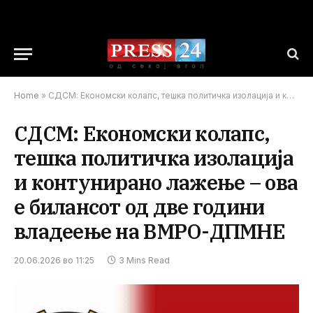
Home
»
СДСМ: Економски колапс, тешка политичка изолација и контунирано лажење – ова е билансот од две години владеење на ВМРО-ДПМНЕ
СДСМ: Економски колапс,
тешка политичка изолација
и контунирано лажење – ова
е билансот од две години
владеење на ВМРО-ДПМНЕ
20.06.2026 во 11:25
3 Mins Read