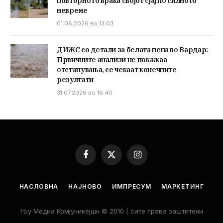
повторно го враќа својот сјај по силното
невреме
01.08.2026 во 13:03
ДИЖС со детали за белата пена во Вардар:
Првичните анализи не покажаа
отстапувања, се чекаат конечните
резултати
31.07.2026 во 16:40
Facebook
X
Instagram
(Twitter)
НАСЛОВНА
НАЈНОВО
ИМПРЕСУМ
МАРКЕТИНГ
Њу Медиа Комјуникејшн © 2010 | сите права заштитени