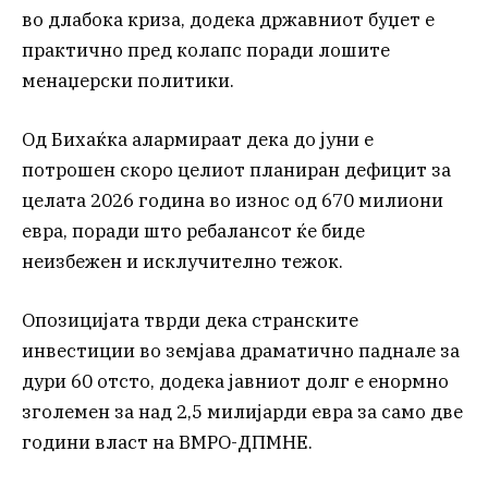
во длабока криза, додека државниот буџет е
практично пред колапс поради лошите
менаџерски политики.
Од Бихаќка алармираат дека до јуни е
потрошен скоро целиот планиран дефицит за
целата 2026 година во износ од 670 милиони
евра, поради што ребалансот ќе биде
неизбежен и исклучително тежок.
Опозицијата тврди дека странските
инвестиции во земјава драматично паднале за
дури 60 отсто, додека јавниот долг е енормно
зголемен за над 2,5 милијарди евра за само две
години власт на ВМРО-ДПМНЕ.