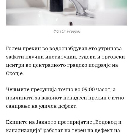
ФОТО: Freepik
Голем прекин во водоснабдувањето утринава
зафати клучни институции, судови и трговски
центри во централното градско подрачје на
Скопје.
Чешмите пресушија точно во 09:00 часот, а
причината за ваквиот ненадеен прекин е итно
санирање на уличен дефект.
Екипите на Јавното претпријатие „Водовод и
канализација“ работат на терен на дефект на