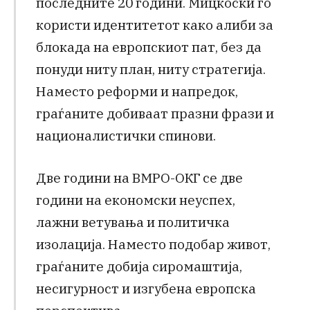
последните 20 години. Мицкоски го
користи идентитетот како алиби за
блокада на европскиот пат, без да
понуди ниту план, ниту стратегија.
Наместо реформи и напредок,
граѓаните добиваат празни фрази и
националистички спинови.
Две години на ВМРО-ОКГ се две
години на економски неуспех,
лажни ветувања и политичка
изолација. Наместо подобар живот,
граѓаните добија сиромаштија,
несигурност и изгубена европска