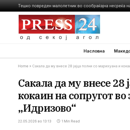
Тешко повреден малолетник во сообраќајна несреќа н
Насловна
Македо
Home
»
Сакала да му внесе 28 јајца полни со марихуана и кок
Сакала да му внесе 28 
кокаин на сопругот во
„Идризово“
22.05.2026 во 13:13
1 Min Read