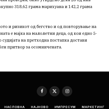
купно 318,62 грама марихуана и 142,2 грама
ото и ризикот од бегство и од повторување на
ната е мајка на малолетни деца, од кои едно 5-
о судијата на претходна постапка достави
ќен притвор за осомничената.
Facebook
X
Instagram
(Twitter)
НАСЛОВНА
НАЈНОВО
ИМПРЕСУМ
МАРКЕТИНГ