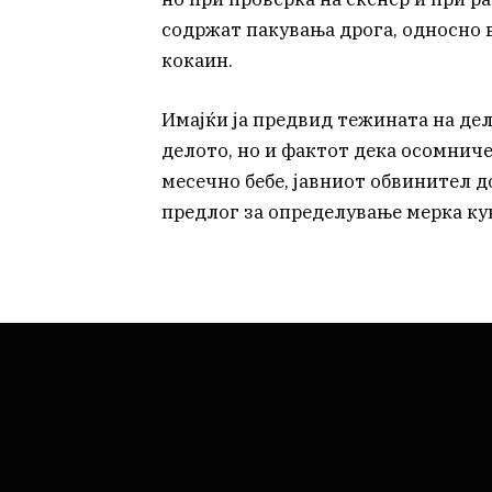
содржат пакувања дрога, односно в
кокаин.
Имајќи ја предвид тежината на дел
делото, но и фактот дека осомниче
месечно бебе, јавниот обвинител д
предлог за определување мерка ку