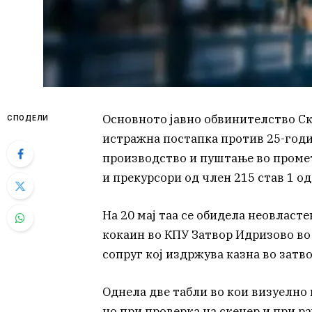
Основното јавно обвинителство Ск
СПОДЕЛИ
истражна постапка против 25-год
производство и пуштање во проме
и прекурсори од член 215 став 1 о
На 20 мај таа се обидела неовласт
кокаин во КПУ Затвор Идризово во 
сопруг кој издржува казна во затво
Однела две табли во кои визуелно 
но при проверка на скенер и при р