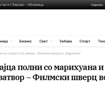
Најново
а патот Берово – Абланица
нија
Бизнис
Свет
Забава
Спорт
Тех
аин на сопругот во затвор – Филмски шверц во „Идризово“
јајца полни со марихуана и
 затвор – Филмски шверц в