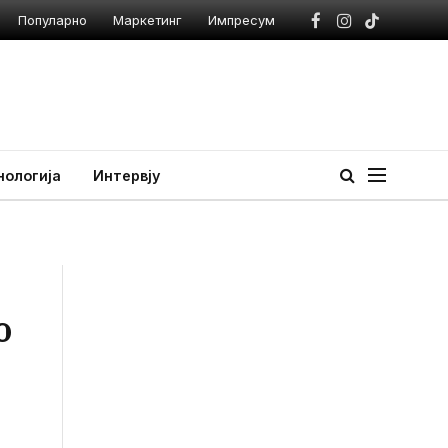
Популарно
Маркетинг
Импресум
Facebook
Instagram
TikTok
нологија
Интервју
о