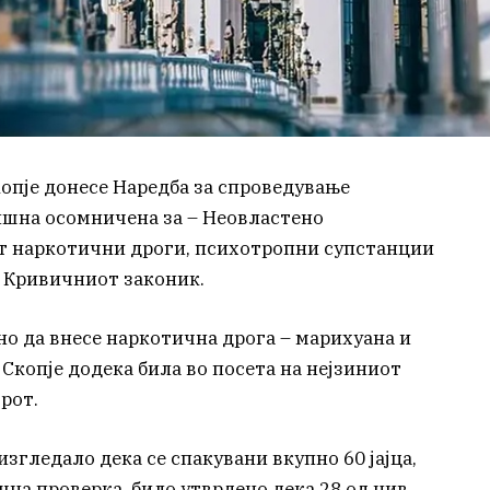
опје донесе Наредба за спроведување
ишна осомничена за – Неовластено
т наркотични дроги, психотропни супстанции
д Кривичниот законик.
ено да внесе наркотична дрога – марихуана и
Скопје додека била во посета на нејзиниот
рот.
изгледало дека се спакувани вкупно 60 јајца,
ачна проверка, било утврдено дека 28 од нив