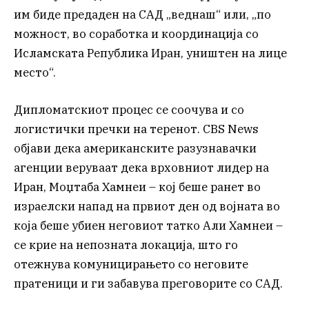
им биде предаден на САД „веднаш“ или, „по
можност, во соработка и координација со
Исламската Република Иран, уништен на лице
место“.
Дипломатскиот процес се соочува и со
логистички пречки на теренот. CBS News
објави дека американските разузнавачки
агенции веруваат дека врховниот лидер на
Иран, Моџтаба Хамнеи – кој беше ранет во
израелски напад на првиот ден од војната во
која беше убиен неговиот татко Али Хамнеи –
се крие на непозната локација, што го
отежнува комуницирањето со неговите
пратеници и ги забавува преговорите со САД.