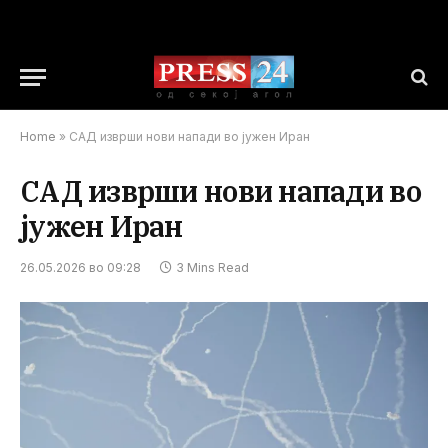
Home
»
САД изврши нови напади во јужен Иран
САД изврши нови напади во
јужен Иран
26.05.2026 во 09:28
3 Mins Read