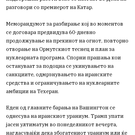
разговори со премиерот на Катар.
Меморандумот за разбирање кој во моментов
се договара предвидува 60-дневно
продолжување на прекинот на огнот, повторно
отворање на Ормутскиот теснец и план за
нуклеарната програма. Спорни прашања кои
остануваат за подоцна се укинувањето на
санкциите, одмрзнувањето на иранските
средства и ограничувањето на нуклеарните
амбиции на Техеран.
Еден од главните барања на Вашингтон се
однесува на иранскиот ураниум. Трамп упати
јасен ултиматум во понеделникот вечерта,
нагласувајќи дека збогатениот ураниум или ќе