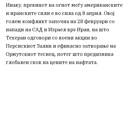
Инаку, прекинот на огнот меѓу американските
и иранските сили е во сила од 8 април. Овој
голем конфликт започна на 28 февруари со
напади на САД и Израел врз Иран, на што
Техеран одговори со воени акции во
Персискиот Залив и ефикасно затворање на
Ормутскиот теснец, потег што предизвика
глобален скок на цените на нафтата.