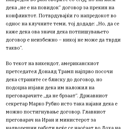
дека „не е на повидок“ договор за прекин на
конфликтот. Потврдувајќи го напредокот во
однос на клучните теми, тој додаде: „Но, да се
каже дека ова значи дека потпишувањето
договор е неизбежно – никој не може да тврди
такво“.
Во текот на викендот, американскиот
претседател Доналд Трамп најпрво посочи
дека страните се блиску до договор, но
подоцна изјави дека им наложил на
преговарачите „да не брзаат“. Државниот
секретар Марко Рубио исто така најави дека е
можно постигнување договор. Главниот
преговарач на Иран и министерот за
надворешни работи веќе се наоѓаат во Доха на