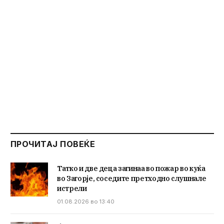
ПРОЧИТАЈ ПОВЕЌЕ
Татко и две деца загинаа во пожар во куќа
во Загорје, соседите претходно слушнале
истрели
01.08.2026 во 13:40