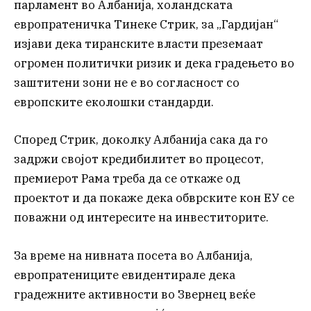
парламент во Албанија, холандската
европратеничка Тинеке Стрик, за „Гардијан“
изјави дека тиранските власти преземаат
огромен политички ризик и дека градењето во
заштитени зони не е во согласност со
европските еколошки стандарди.
Според Стрик, доколку Албанија сака да го
задржи својот кредибилитет во процесот,
премиерот Рама треба да се откаже од
проектот и да покаже дека обврските кон ЕУ се
поважни од интересите на инвеститорите.
За време на нивната посета во Албанија,
европратениците евидентирале дека
градежните активности во Звернец веќе