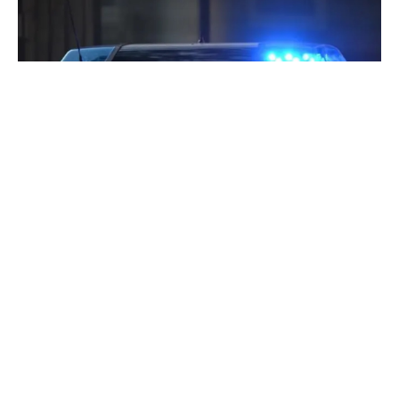
Најмалку девет лица загинаа откако 11-
годишно момче со пикап удри во група
будистички аџии на аџилак во североисточен
Тајланд, соопштија локалните власти.
Во аџилакот учествувале вкупно 35 верници од
покраината Мукдахан, лоцирана на околу 600