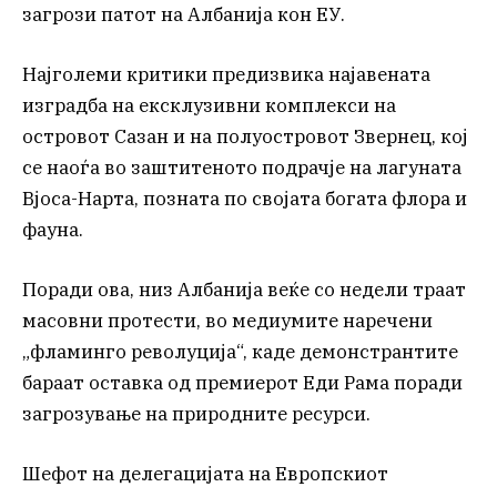
загрози патот на Албанија кон ЕУ.
Најголеми критики предизвика најавената
изградба на ексклузивни комплекси на
островот Сазан и на полуостровот Звернец, кој
се наоѓа во заштитеното подрачје на лагуната
Вјоса-Нарта, позната по својата богата флора и
фауна.
Поради ова, низ Албанија веќе со недели траат
масовни протести, во медиумите наречени
„фламинго револуција“, каде демонстрантите
бараат оставка од премиерот Еди Рама поради
загрозување на природните ресурси.
Шефот на делегацијата на Европскиот