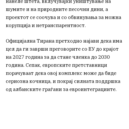
нанеле штета, вклучувајќи уништување на
шумите и на природните песочни дини, а
проектот се соочува и со обвинувања за можна
корупција и нетранспарентност.
Официјална Тирана претходно најави дека има
цел да ги заврши преговорите со ЕУ до крајот
на 2027 година за да стане членка до 2030
година. Сепак, европските претставници
порачуваат дека овој комплекс може да биде
сериозна кочница, и покрај силната поддршка
од албанските граѓани за евроинтеграциите.