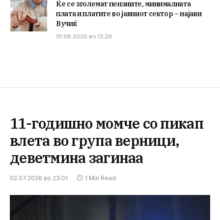
Ќе се зголемат пензиите, минималната
плата и платите во јавниот сектор – најави
Вучиќ
01.08.2026 во 13:29
11-годишно момче со пикап
влета во група верници,
деветмина загинаа
02.07.2026 во 23:01
1 Min Read