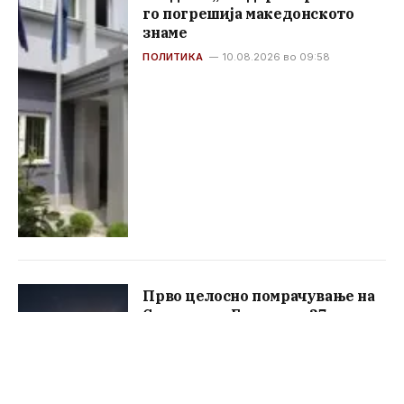
го погрешија македонското
знаме
ПОЛИТИКА
10.08.2026 во 09:58
Прво целосно помрачување на
Сонцето во Европа по 27
години: Од Македонија ќе се
гледа само делумно
СВЕТ
10.08.2026 во 09:56