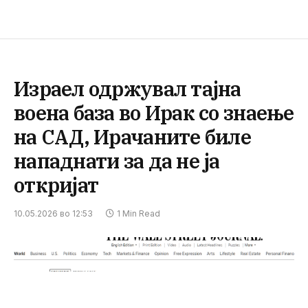
Израел одржувал тајна
воена база во Ирак со знаење
на САД, Ирачаните биле
нападнати за да не ја
откријат
10.05.2026 во 12:53
1 Min Read