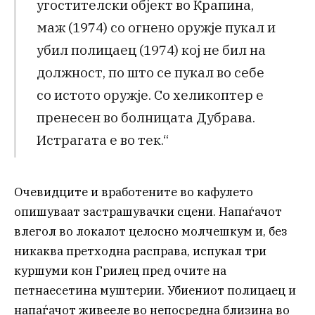
угостителски објект во Крапина,
маж (1974) со огнено оружје пукал и
убил полицаец (1974) кој не бил на
должност, по што се пукал во себе
со истото оружје. Со хеликоптер е
пренесен во болницата Дубрава.
Истрагата е во тек.“
Очевидците и вработените во кафулето
опишуваат застрашувачки сцени. Напаѓачот
влегол во локалот целосно молчешкум и, без
никаква претходна расправа, испукал три
куршуми кон Грилец пред очите на
петнаесетина муштерии. Убиениот полицаец и
напаѓачот живееле во непосредна близина во