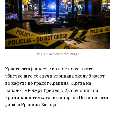
ФОТО: AI Generated Image
Хрватската јавност е во шок по тешкото
убиство што се случи утринава околу 8 часот
во кафуле во градот Крапина. Жртва на
нападот е Роберт Грилец (52), началник на
криминалистичката полиција на Полициската
управа Крапино-Загорје.