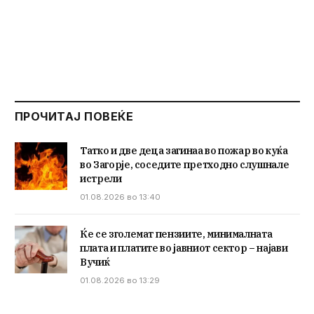
ПРОЧИТАЈ ПОВЕЌЕ
Татко и две деца загинаа во пожар во куќа
во Загорје, соседите претходно слушнале
истрели
01.08.2026 во 13:40
Ќе се зголемат пензиите, минималната
плата и платите во јавниот сектор – најави
Вучиќ
01.08.2026 во 13:29