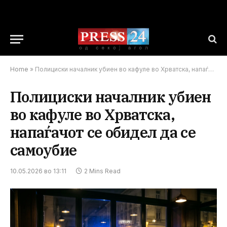
Home
»
Полициски началник убиен во кафуле во Хрватска, напаѓачот се обидел да се самоубие
Полициски началник убиен
во кафуле во Хрватска,
напаѓачот се обидел да се
самоубие
10.05.2026 во 13:11
2 Mins Read