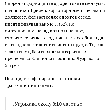
Според информациите од хрватските медиуми,
началникот Грилец, кој во тој момент не бил на
должност, бил застрелан од негов сосед,
идентификуван како М.Г. (52). По
смртоносниот напад врз полицаецот,
сторителот излегол од локалот и се обидел да
си го одземе животот со истото оружје. Тој е во
тешка состојба и со хеликоптер итно е
пренесен во Клиничката болница Дубрава во
Загреб.
Полицијата официјално го потврди
трагичниот инцидент:
„Утринава околу 8:10 часот во