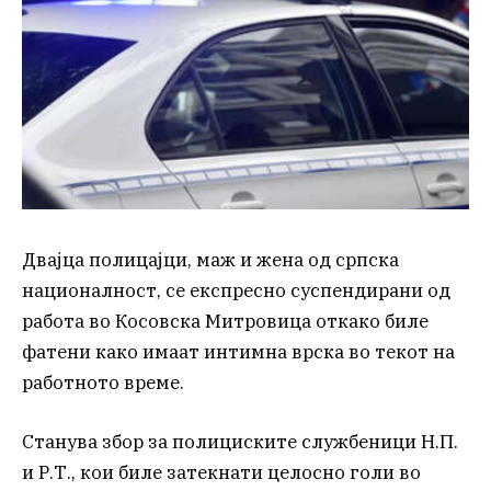
Двајца полицајци, маж и жена од српска
националност, се експресно суспендирани од
работа во Косовска Митровица откако биле
фатени како имаат интимна врска во текот на
работното време.
Станува збор за полициските службеници Н.П.
и Р.Т., кои биле затекнати целосно голи во