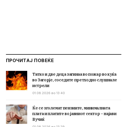
ПРОЧИТАЈ ПОВЕЌЕ
Татко и две деца загинаа во пожар во куќа
во Загорје, соседите претходно слушнале
истрели
01.08.2026 во 13:40
Ќе се зголемат пензиите, минималната
плата и платите во јавниот сектор – најави
Вучиќ
01.08.2026 во 13:29