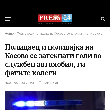
Home
»
Полицаец и полицајка на Косово се затекнати голи во службен автомобил, ги фатиле колеги
Полицаец и полицајка на
Косово се затекнати голи во
службен автомобил, ги
фатиле колеги
19.05.2026 во 23:28
1 Min Read