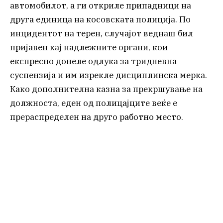
автомобилот, а ги откриле припадници на
друга единица на косовската полиција. По
инцидентот на терен, случајот веднаш бил
пријавен кај надлежните органи, кои
експресно донеле одлука за тридневна
суспензија и им изрекле дисциплинска мерка.
Како дополнителна казна за прекршување на
должноста, еден од полицајците веќе е
прераспределен на друго работно место.