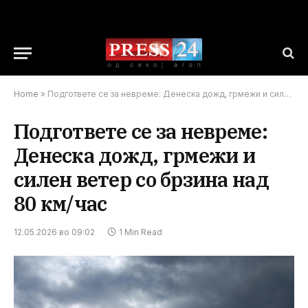
Home
»
Подгответе се за невреме: Денеска дожд, грмежи и силен ветер со брзина над 80 км/час
Подгответе се за невреме:
Денеска дожд, грмежи и
силен ветер со брзина над
80 км/час
12.05.2026 во 09:02
1 Min Read