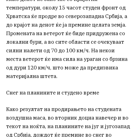
температури, околу 15 часот студен фронт од
Хрватска ќе продре во северозападна Србија, а
до крајот на денот ќе ја премине целата земја.
Промената на ветерот ќе биде придружена со
локални бури, а во сите области се очекуваат
силни налети од 70 до 100 км/ч. На некои
места ветерот ќе има сила на ураган со брзина
од дури 120 км/ч, што може да предизвика
материјална штета.
Снег на планините и студено време
Како резултат на продирањето на студената
воздушна маса, во вторник доцна навечер и во
текот на ноќта, на планините на југ и југозапад
од Србија, дождот ќе премине во снег во