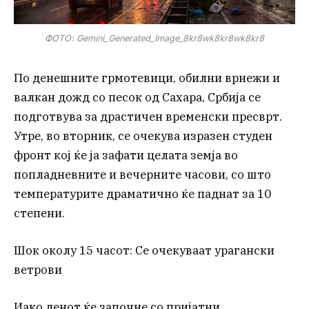
ФОТО: Gemini_Generated_Image_8kr8wk8kr8wk8kr8
По денешните грмотевици, обилни врнежи и
валкан дожд со песок од Сахара, Србија се
подготвува за драстичен временски пресврт.
Утре, во вторник, се очекува изразен студен
фронт кој ќе ја зафати целата земја во
попладневните и вечерните часови, со што
температурите драматично ќе паднат за 10
степени.
Шок околу 15 часот: Се очекуваат урагански
ветрови
Иако денот ќе започне со пријатни