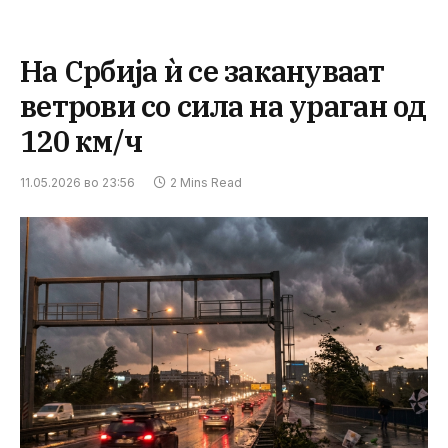
На Србија ѝ се закануваат
ветрови со сила на ураган од
120 км/ч
11.05.2026 во 23:56
2 Mins Read