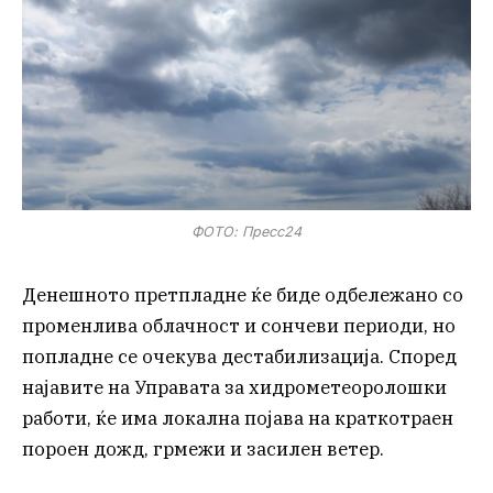
ФОТО: Пресс24
Денешното претпладне ќе биде одбележано со
променлива облачност и сончеви периоди, но
попладне се очекува дестабилизација. Според
најавите на Управата за хидрометеоролошки
работи, ќе има локална појава на краткотраен
пороен дожд, грмежи и засилен ветер.