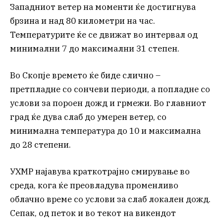
Западниот ветер на моменти ќе достигнува
брзина и над 80 километри на час.
Температурите ќе се движат во интервал од
минимални 7 до максимални 31 степен.
Во Скопје времето ќе биде слично –
претпладне со сончеви периоди, а попладне со
услови за пороен дожд и грмежи. Во главниот
град ќе дува слаб до умерен ветер, со
минимална температура до 10 и максимална
до 28 степени.
УХМР најавува краткотрајно смирување во
среда, кога ќе преовладува променливо
облачно време со услови за слаб локален дожд.
Сепак, од петок и во текот на викендот