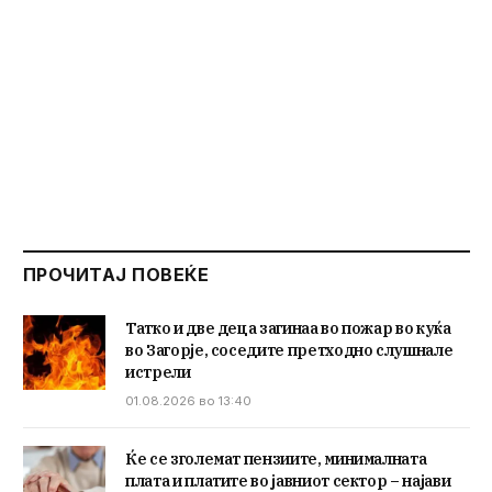
ПРОЧИТАЈ ПОВЕЌЕ
Татко и две деца загинаа во пожар во куќа
во Загорје, соседите претходно слушнале
истрели
01.08.2026 во 13:40
Ќе се зголемат пензиите, минималната
плата и платите во јавниот сектор – најави