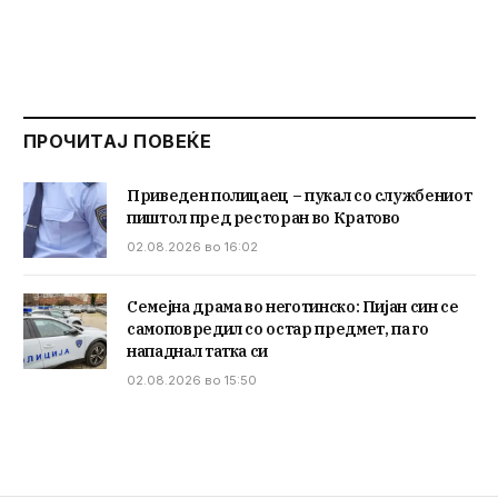
ПРОЧИТАЈ ПОВЕЌЕ
Приведен полицаец – пукал со службениот
пиштол пред ресторан во Кратово
02.08.2026 во 16:02
Семејна драма во неготинско: Пијан син се
самоповредил со остар предмет, па го
нападнал татка си
02.08.2026 во 15:50