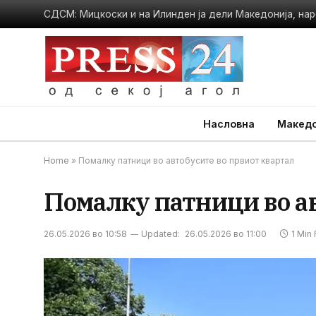
СДСМ: Мицкоски и на Илинден ја дели Македонија, нар
Насловна
Македо
Home
»
Помалку патници во автобусите во првиот квартал
Помалку патници во ав
26.05.2026 во 10:58
Updated:
26.05.2026 во 11:00
1 Min