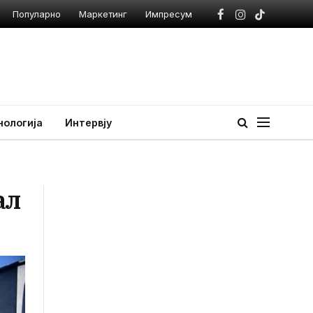
Популарно
Маркетинг
Импресум
Facebook
Instagram
TikTok
нологија
Интервју
ал