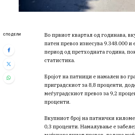
Во првиот квартал од годинава, в
СПОДЕЛИ
патен превоз изнесува 9.348.000 и 
период од претходната година, по
статистика.
Бројот на патници е намален во гр
приградскиот за 8,8 проценти, до
меѓуградскиот превоз за 9,2 проце
проценти.
Вкупниот број на патнички киломе
0,3 проценти. Намалување е забел