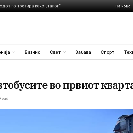
Најново
одот го третира како „талог“
нија
Бизнис
Свет
Забава
Спорт
Тех
тобусите во првиот кварт
 Read