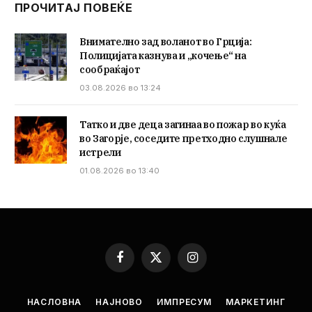
ПРОЧИТАЈ ПОВЕЌЕ
Внимателно зад воланот во Грција:
Полицијата казнува и „кочење“ на
сообраќајот
03.08.2026 во 13:24
Татко и две деца загинаа во пожар во куќа
во Загорје, соседите претходно слушнале
истрели
01.08.2026 во 13:40
Facebook
X
Instagram
(Twitter)
НАСЛОВНА
НАЈНОВО
ИМПРЕСУМ
МАРКЕТИНГ