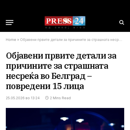
Home
»
Oбјавени првите детали за причините за страшната несреќа во Белград – повредени 15 лица
Oбјавени првите детали за
причините за страшната
несреќа во Белград –
повредени 15 лица
25.05.2026 во 13:24
2 Mins Read