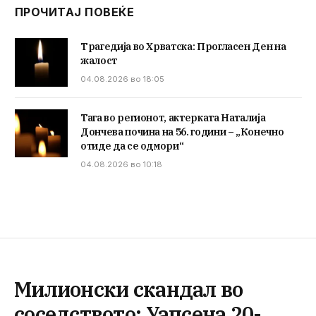
ПРОЧИТАЈ ПОВЕЌЕ
Трагедија во Хрватска: Прогласен Ден на
жалост
04.08.2026 во 18:05
Тага во регионот, актерката Наталија
Дончева почина на 56. години – „Конечно
отиде да се одмори“
04.08.2026 во 10:18
Милионски скандал во
соседството: Уапсена 20-