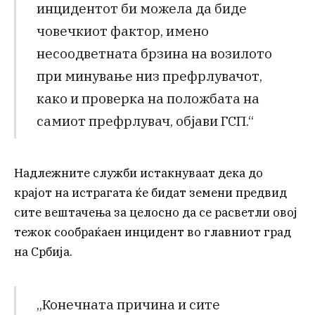
инцидентот би можела да биде
човечкиот фактор, имено
несоодветната брзина на возилото
при минување низ префрлувачот,
како и проверка на положбата на
самиот префрлувач, објави ГСП.“
Надлежните служби истакнуваат дека до
крајот на истрагата ќе бидат земени предвид
сите вештачења за целосно да се расветли овој
тежок сообраќаен инцидент во главниот град
на Србија.
„Конечната причина и сите