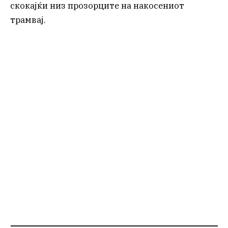
скокајќи низ прозорците на накосениот
трамвај.