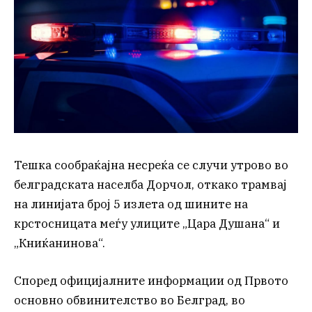
Тешка сообраќајна несреќа се случи утрово во
белградската населба Дорчол, откако трамвај
на линијата број 5 излета од шините на
крстосницата меѓу улиците „Цара Душана“ и
„Книќанинова“.
Според официјалните информации од Првото
основно обвинителство во Белград, во