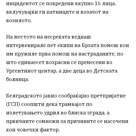
инцидентот се повредени вкупно 15 лица,
вклучувајќи ги патниците и возачот на
возилото.
На местото на несреќата веднаш
интервенирале пет екипи на Брзата помош кои
им пружиле прва помош на настраданите, по
што единаесет возрасни се пренесени во
Ургентниот центар, а две деца во Детската
болница.
Белградското јавно сообраќајно претпријатие
(ГСП) соопшти дека трамвајот по
излетувањето удрил во блиска зграда, а
првичните сомнежи за причините се насочени
кон човечки фактор.