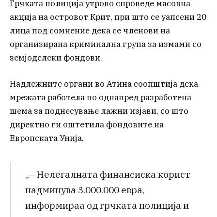
Грчката полиција утрово спроведе масовна
акција на островот Крит, при што се уапсени 20
лица под сомнение дека се членови на
организирана криминална група за измами со
земјоделски фондови.
Надлежните органи во Атина соопштија дека
мрежата работела по однапред разработена
шема за поднесување лажни изјави, со што
директно ги оштетила фондовите на
Европската Унија.
„– Нелегалната финансиска корист
надминува 3.000.000 евра,
информираа од грчката полиција и