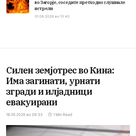
во Загорје, соседите претходно слушнале
истрели
01.08.2026 во 13:40
Силен земјотрес во Кина:
Има загинати, урнати
згради и илјадници
евакуирани
18.05.2026 во 09:33
1 Min Read