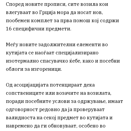
Според новите прописи, сите возила кои
влегуваат во Грција мора да носат нов,
пообемен комплет за прва помош кој содржи
16 специфични предмети.
Меѓу новите задолжителни елементи во
кутијата се наоѓаат специјализирано
изотермално спасувачко ќебе, како и посебни
облоги за изгореници.
Од асоцијацијата потенцираат дека
сопствениците или возачите на возилата,
поради посебните услови за одржување, имаат
одговорност редовно да ја проверуваат
валидноста на секој предмет во кутијата и
навремено да ги обновуваат, особено во