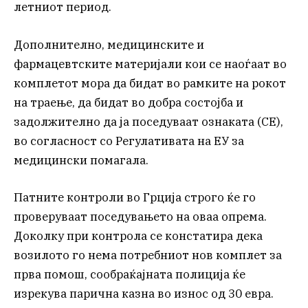
летниот период.
Дополнително, медицинските и
фармацевтските материјали кои се наоѓаат во
комплетот мора да бидат во рамките на рокот
на траење, да бидат во добра состојба и
задолжително да ја поседуваат ознаката (CE),
во согласност со Регулативата на ЕУ за
медицински помагала.
Патните контроли во Грција строго ќе го
проверуваат поседувањето на оваа опрема.
Доколку при контрола се констатира дека
возилото го нема потребниот нов комплет за
прва помош, сообраќајната полиција ќе
изрекува парична казна во износ од 30 евра.