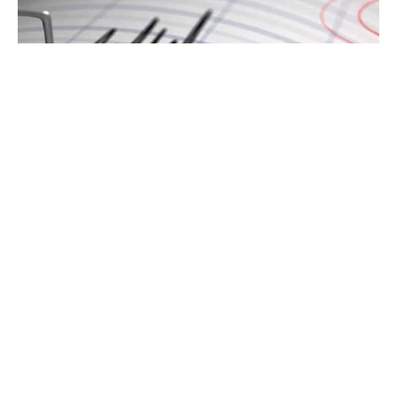
Земјотрес со јачина од 5,2 степени според
Рихтеровата скала утрово го погоди регионот
Гуангси во југозападна Кина, при што, според
првичните информации, две лица го загубиа
животот.
Кинеските државни медиуми јавуваат дека во