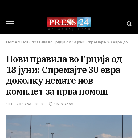
Home
»
Нови правила во Грција од 18 јуни: Спремајте 30 евра доколку немате нов комплет за прва помош
Нови правила во Грција од
18 јуни: Спремајте 30 евра
доколку немате нов
комплет за прва помош
18.05.2026 во 09:39
1 Min Read