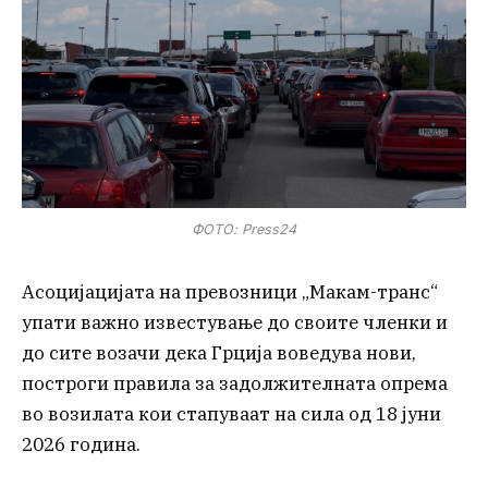
ФОТО: Press24
Асоцијацијата на превозници „Макам-транс“
упати важно известување до своите членки и
до сите возачи дека Грција воведува нови,
построги правила за задолжителната опрема
во возилата кои стапуваат на сила од 18 јуни
2026 година.