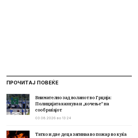
ПРОЧИТАЈ ПОВЕЌЕ
Внимателно зад воланот во Грција:
Полицијата казнува и „кочење“ на
сообраќајот
03.08.2026 во 13:24
Татко и две деца загинаа во пожар во куќа