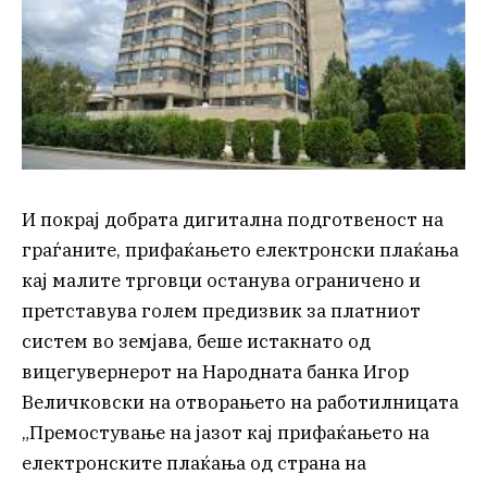
И покрај добрата дигитална подготвеност на
граѓаните, прифаќањето електронски плаќања
кај малите трговци останува ограничено и
претставува голем предизвик за платниот
систем во земјава, беше истакнато од
вицегувернерот на Народната банка Игор
Величковски на отворањето на работилницата
„Премостување на јазот кај прифаќањето на
електронските плаќања од страна на