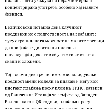
плаќања, што укажува на нерамномерна и
концентрирана употреба, особено кај малите
бизниси.
Величковски истакна дека клучниот
предизвик не е подготвеноста на граѓаните,
туку ограничената можност на малите трговци
да прифаќаат дигитални плаќања,
нагласувајќи дека тие сè уште ги сметаат за
скапи и сложени.
Тој посочи дека решението е во воведување
поедноставени модели за плаќање, меѓу кои
инстант плаќања преку клон на ТИПС, развиен
од Банката на Италија за земјите од Западен
Балкан, како и QR кодови, плаќања преку
алијаси и инстант потврди за трансакции.