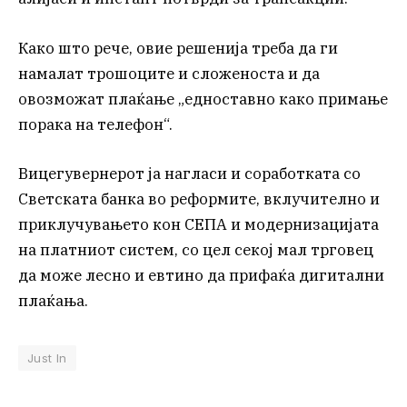
Како што рече, овие решенија треба да ги
намалат трошоците и сложеноста и да
овозможат плаќање „едноставно како примање
порака на телефон“.
Вицегувернерот ја нагласи и соработката со
Светската банка во реформите, вклучително и
приклучувањето кон СЕПА и модернизацијата
на платниот систем, со цел секој мал трговец
да може лесно и евтино да прифаќа дигитални
плаќања.
Just In