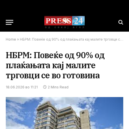
Home
»
НБРМ: Повеќе од 90% од плаќањата кај малите трговци се во готовина
НБРМ: Повеќе од 90% од
плаќањата кај малите
трговци се во готовина
18.06.2026 во 11:21
2 Mins Read