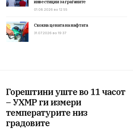
инвестиции за граѓаните
01.08.2026 во 12:55
Скокна цената на нафтата
31.07.2026 во 19:37
Горештини уште во 11 часот
– УХМР ги измери
температурите низ
градовите