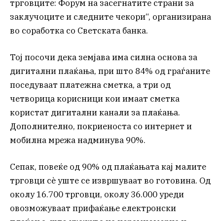
трговците: Форум на засегнатите страни за
заклучоците и следните чекори“, организирана
во соработка со Светската банка.
Тој посочи дека земјава има силна основа за
дигитални плаќања, при што 84% од граѓаните
поседуваат платежна сметка, а три од
четворица корисници кои имаат сметка
користат дигитални канали за плаќања.
Дополнително, покриеноста со интернет и
мобилна мрежа надминува 90%.
Сепак, повеќе од 90% од плаќањата кај малите
трговци сè уште се извршуваат во готовина. Од
околу 16.700 трговци, околу 36.000 уреди
овозможуваат прифаќање електронски