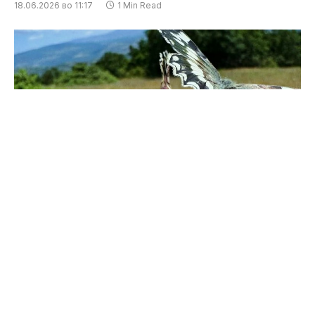
18.06.2026 во 11:17
1 Min Read
УХМР ги измери температурите во 11 часот во
градовите низ Македонија. Со 13 степени во 11
часот, Попова Шапка е местото со најниска
температура во Македонија, додека Гевгелија е